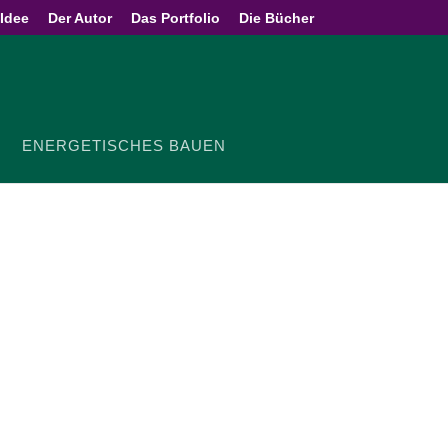
 Idee
Der Autor
Das Portfolio
Die Bücher
ENER­GE­TI­SCHES BAUEN