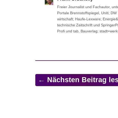
Freier Jour­na­list und Fach­au­tor, u
Portale Brenn­stoff­spie­gel, Uniti; DW
wirt­schaft; Haufe-Lexware; Energi
tech­ni­sche Zeit­schrift und Sprin­ger­
Profi und tab, Bau­ver­lag; stadt+werk
←
Nächsten Beitrag le