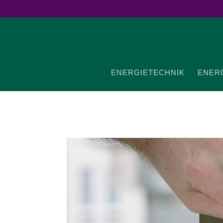
ENER­GIE­TECHNIK
ENER­G