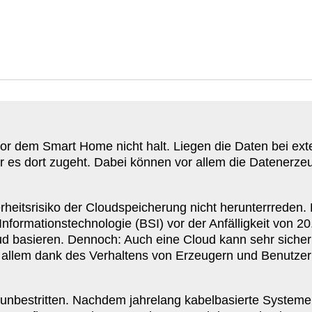
 dem Smart Home nicht halt. Liegen die Daten bei exte
r es dort zugeht. Dabei können vor allem die Daten­er­zeu
­heits­risiko der Cloud­spei­cherung nicht herun­terrreden
or­ma­ti­ons­tech­no­logie (
BSI
) vor der Anfäl­ligkeit von
20
d basieren. Dennoch: Auch eine Cloud kann sehr sicher 
r allem dank des Verhaltens von Erzeugern und Benutzer
nbe­stritten. Nachdem jahrelang kabel­ba­sierte System