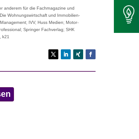
nter anderem für die Fach­ma­ga­zine und
 Die Woh­nungs­wirt­schaft und Immo­bi­li­en­
e&Management; IVV, Huss Medien; Motor­
Pro­fes­sio­nal; Sprin­ger Fachverlag; SHK
, k21
sen