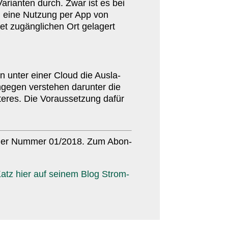
arianten durch. Zwar ist es bei
h eine Nutzung per App von
t zugäng­lichen Ort gelagert
n unter einer Cloud die Ausla­
ngegen verstehen darunter die
zteres. Die Voraus­setzung dafür
in der Nummer
01
/​
2018
. Zum Abon­
atz hier auf sei­nem Blog Strom­