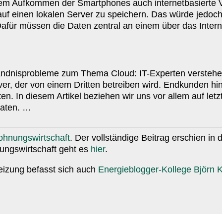
em Aufkommen der Smart­phones auch inter­net­ba­sierte V
auf einen lokalen Server zu speichern. Das würde jedoc
ür müssen die Daten zentral an einem über das Interne
änd­nis­pro­bleme zum Thema Cloud: IT-​Experten verstehe
er, der von einem Dritten betreiben wird. Endkunden hi
Daten. In diesem Artikel beziehen wir uns vor allem auf let
Daten. …
hnungs­wirt­schaft
. Der voll­stän­dige Beitrag erschien 
ungs­wirt­schaft geht es
hier
.
heizung befasst sich auch
Energieblogger-​Kollege Björn K