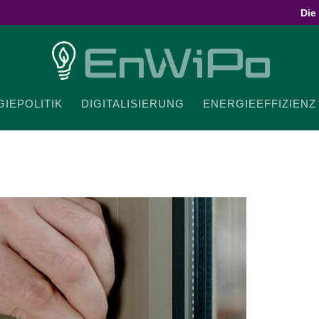
Die
IE­PO­LITIK
DIGI­TA­LI­SIERUNG
ENER­GIE­EF­FI­ZIENZ