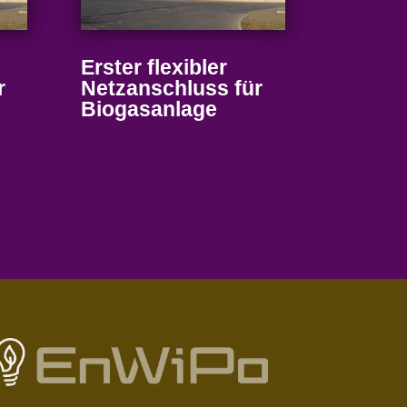
Erster flexibler
r
Netz­an­schluss für
Biogasanlage