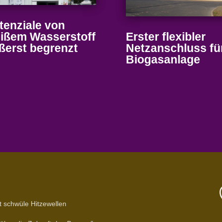
ten­ziale von
Erster flexibler
ißem Wasser­stoff
Netz­an­schluss fü
ßerst begrenzt
Biogasanlage
t schwüle Hitzewellen