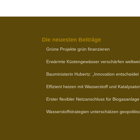
Die neuesten Beiträge
Grüne Projekte grün finanzieren
Erwärmte Küsten­ge­wässer verschärfen weltwei
Baumi­nis­terin Hubertz: „Inno­vation entscheid
Effizient heizen mit Wasser­stoff und Katalysato
Erster flexibler Netz­an­schluss für Biogasanlage
Wasser­stoff­stra­tegien unter­schätzen geopo­li­ti