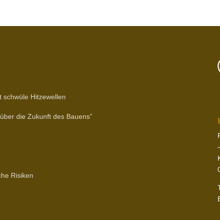
t schwüle Hitzewellen
et über die Zukunft des Bauens”
r
sche Risiken