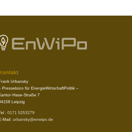
Kontakt
Frank Urbansky
– Pres­sebüro für EnergieWirtschaftPolitik –
Kantor-​Hase-​Straße
7
04158
Leipzig
Tel.:
0171
5253279
E‑Mail:
urbansky@​enwipo.​de