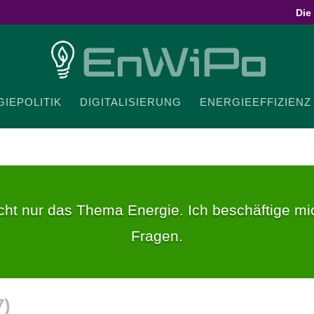
Die
IE­PO­LITIK
DIGI­TA­LI­SIERUNG
ENER­GIE­EF­FI­ZIENZ
ht nur das Thema Energie. Ich beschäftige mich
Fragen.
7
)