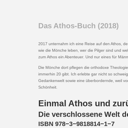
Das Athos-​Buch (
2018
)
2017
unternahm ich eine Reise auf den Athos, den
wie die Mönche leben, wer die Pilger sind und wel
zum Athos ein Abenteuer. Und nur eines für Männ
Die Mönche dort pflegen die orthodoxe Theologie
immerhin
20
gibt. Ich erlebte gar nicht so schwe
Gedankenwelt sowie eine über­bor­dernde, weil v
Schönheit.
Einmal Athos und zur
Die verschlossene Welt 
ISBN
978
−
3
−
9818814
−
1
−
7