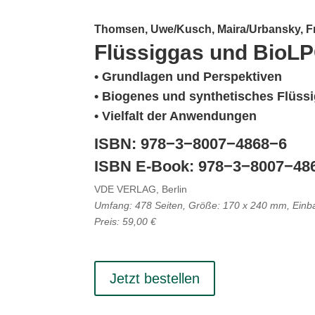
Thomsen, Uwe/​Kusch, Maira/​Urbansky, F
Flüs­siggas und BioL
• Grund­lagen und Perspektiven
• Biogenes und synthe­ti­sches Flüss
• Vielfalt der Anwendungen
ISBN
:
978
−
3
−
8007
−
4868
−
6
ISBN
E‑Book:
978
−
3
−
8007
−
48
VDE
VERLAG
, Berlin
Umfang:
478
Seiten, Größe:
170
x
240
mm, Einba
Preis:
59
,
00
€
Jetzt bestellen