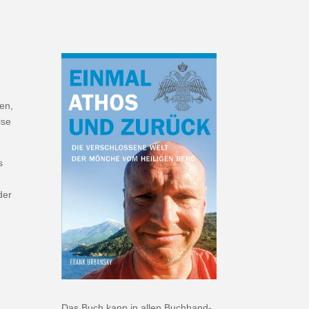
den,
ise
s
der
Das Buch kann in allen Buch­hand­