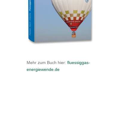
Mehr zum Buch hier:
flues​siggas​-
ener​gie​wende​.de