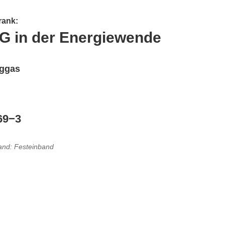
rank:
PG in der Energiewende
iggas
69
−
3
nd: Fest­einband