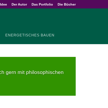
 Idee
Der Autor
Das Portfolio
Die Bücher
ENER­GE­TI­SCHES BAUEN
 gern mit philo­s­ophi­schen