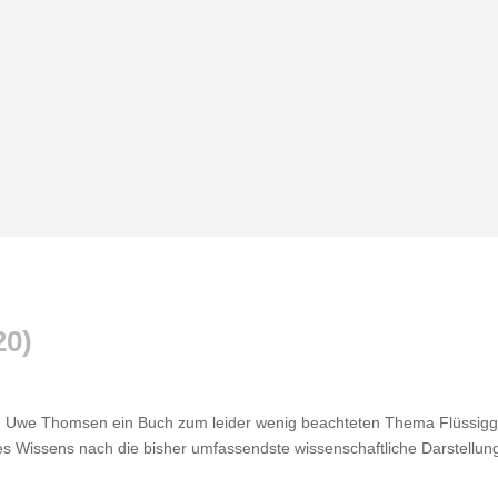
20
)
Uwe Thomsen ein Buch zum leider wenig beach­teten Thema Flüs­sig
s Wissens nach die bisher umfas­sendste wissen­schaft­liche Darstellun