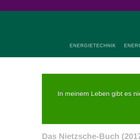
ENER­GIE­TECHNIK
ENER­G
In meinem Leben gibt es nic
Das Nietzsche-​Buch (
201