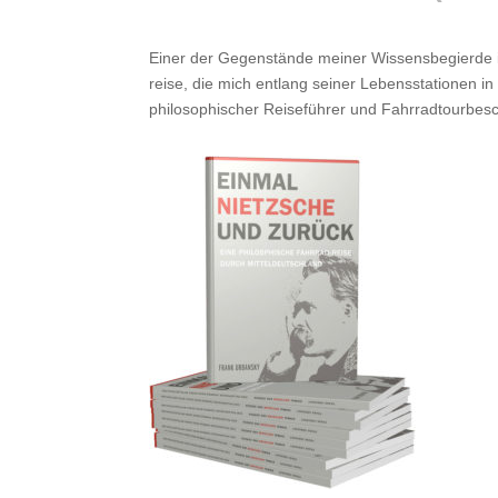
Einer der Gegen­stände meiner Wissens­be­gierde 
reise, die mich entlang seiner Lebens­stationen in
philo­so­phi­scher Reise­führer und Fahr­rad­tour­be­