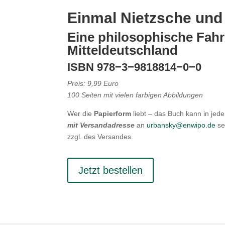
Einmal Nietzsche und
Eine philo­so­phische Fah
Mitteldeutschland
ISBN
978
−
3
−
9818814
−
0
−
0
Preis:
9
,
99
Euro
100
Seiten mit vielen farbigen Abbildungen
Wer die
Papierform
liebt – das Buch kann in jed
mit Versand­adresse
an
urbansky@​enwipo.​de
se
zzgl. des Versandes.
Jetzt bestellen