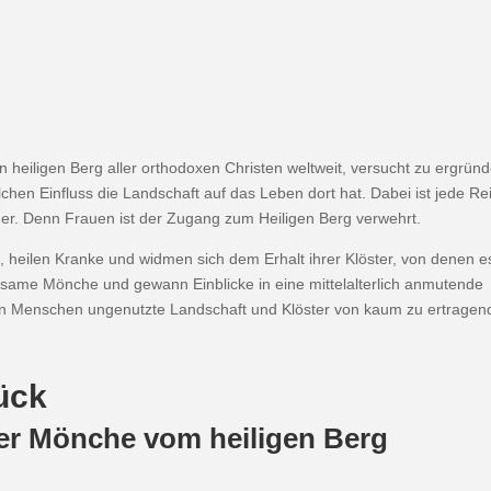
 heiligen Berg aller ortho­doxen Christen weltweit, versucht zu ergrün
chen Einfluss die Land­schaft auf das Leben dort hat. Dabei ist jede Re
er. Denn Frauen ist der Zugang zum Heiligen Berg verwehrt.
, heilen Kranke und widmen sich dem Erhalt ihrer Klöster, von denen e
igsame Mönche und gewann Einblicke in eine mittel­al­terlich anmutende
on Menschen unge­nutzte Land­schaft und Klöster von kaum zu ertra­gen
ück
der Mönche vom heiligen Berg