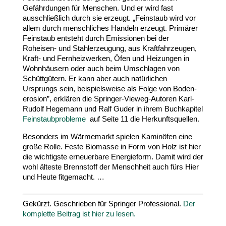
Gefähr­dungen für Menschen. Und er wird fast
ausschließlich durch sie erzeugt. „Feinstaub wird vor
allem durch mensch­liches Handeln erzeugt. Primärer
Feinstaub entsteht durch Emis­sionen bei der
Roheisen- und Stahl­er­zeugung, aus Kraft­fahr­zeugen,
Kraft- und Fern­heiz­werken, Öfen und Heizungen in
Wohn­häusern oder auch beim Umschlagen von
Schütt­gütern. Er kann aber auch natür­lichen
Ursprungs sein, beispiels­weise als Folge von Boden­
erosion”, erklären die Springer-​Vieweg-​Autoren Karl-​
Rudolf Hegemann und Ralf Guder in ihrem Buch­ka­pitel
Fein­staub­pro­bleme
auf Seite
11
die Herkunftsquellen.
Besonders im Wärme­markt spielen Kaminöfen eine
große Rolle. Feste Biomasse in Form von Holz ist hier
die wich­tigste erneu­erbare Ener­gieform. Damit wird der
wohl älteste Brenn­stoff der Menschheit auch fürs Hier
und Heute fitgemacht. …
Gekürzt. Geschrie­ben für Sprin­ger Pro­fes­sio­nal.
Der
kom­plette Beitrag ist hier zu lesen.