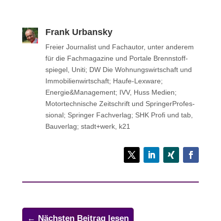
Frank Urbansky
Freier Jour­na­list und Fach­au­tor, unter anderem
für die Fach­ma­ga­zine und Portale Brenn­stoff­
spie­gel, Uniti; DW Die Woh­nungs­wirt­schaft und
Immo­bi­li­en­wirt­schaft; Haufe-Lexware;
Energie&Management; IVV, Huss Medien;
Motor­tech­ni­sche Zeit­schrift und Sprin­ger­Pro­fes­
sio­nal; Sprin­ger Fachverlag; SHK Profi und tab,
Bau­ver­lag; stadt+werk, k21
←
Nächsten Beitrag lesen