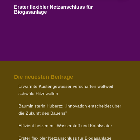
Erster flexibler Netz­an­schluss für
Biogasanlage
Die neuesten Beiträge
Erwärmte Küsten­ge­wässer verschärfen weltweit
schwüle Hitzewellen
Baumi­nis­terin Hubertz: „Inno­vation entscheidet über
die Zukunft des Bauens”
Effizient heizen mit Wasser­stoff und Katalysator
Erster flexibler Netz­an­schluss für Biogasanlage