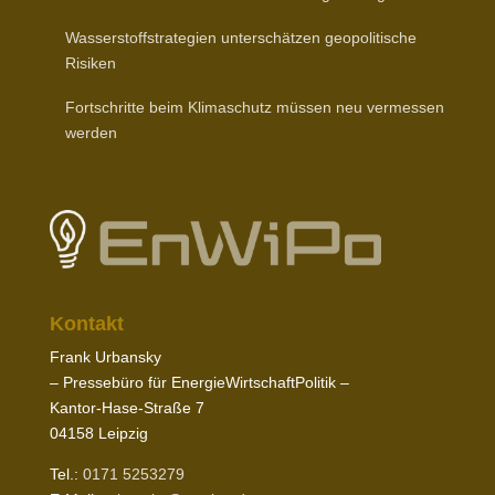
Wasser­stoff­stra­tegien unter­schätzen geopo­li­tische
Risiken
Fort­schritte beim Klima­schutz müssen neu vermessen
werden
Kontakt
Frank Urbansky
– Pres­sebüro für EnergieWirtschaftPolitik –
Kantor-​Hase-​Straße
7
04158
Leipzig
Tel.:
0171
5253279