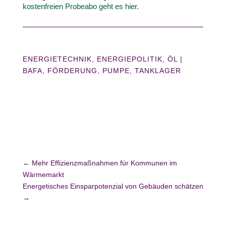
kos­ten­freien Probeabo geht es hier.
ENERGIETECHNIK
,
ENERGIEPOLITIK
,
ÖL
|
BAFA
FÖRDERUNG
PUMPE
TANKLAGER
←
Mehr Effizienzmaßnahmen für Kommunen im
Wärmemarkt
Energetisches Einsparpotenzial von Gebäuden schätzen
→