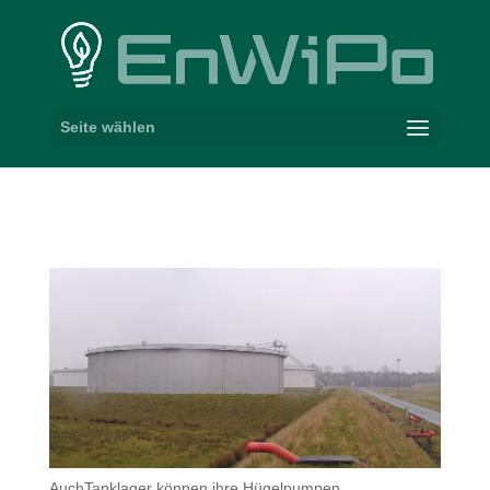
Seite wählen
AuchTanklager können ihre Hügelpumpen