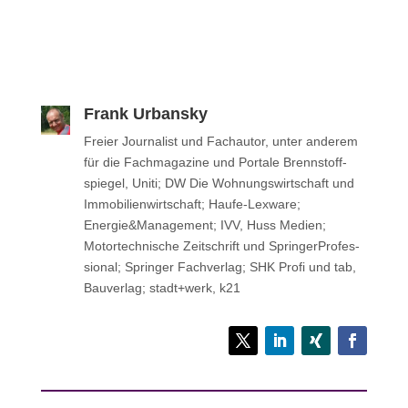
Frank Urbansky
Freier Jour­na­list und Fach­au­tor, unter anderem
für die Fach­ma­ga­zine und Portale Brenn­stoff­
spie­gel, Uniti; DW Die Woh­nungs­wirt­schaft und
Immo­bi­li­en­wirt­schaft; Haufe-Lexware;
Energie&Management; IVV, Huss Medien;
Motor­tech­ni­sche Zeit­schrift und Sprin­ger­Pro­fes­
sio­nal; Sprin­ger Fachverlag; SHK Profi und tab,
Bau­ver­lag; stadt+werk, k21