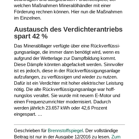
welchen Maßnahmen Mine­ral­öl­händler mit einer
Förderung rechnen können. Hier nun die Maßnahmen
im Einzelnen.
Austausch des Verdich­ter­an­triebs
spart
42
%
Das Mine­ral­öl­lager verfügte über eine Rück­ver­flüs­si­
gungs­anlage, die immer dann benötigt wird, wenn es
aufgrund der Wetterlage zur Dampf­bildung kommt.
Diese Dämpfe könnten abge­fa­ckelt werden. Sinn­voller
ist es jedoch, diese in der Rück­ver­flüs­si­gungs­anlage
aufzu­fangen, zu verflüs­sigen und wieder zu nutzen.
Dafür ist ein Verdichter mit hoher elek­tri­scher Leistung
nötig. Die alte Rück­ver­flüs­si­gungs­anlage war hoff­
nungslos veraltet. Sie wurde mit neuem E‑Motor und
einen Frequenz­um­richter moder­ni­siert. Dadurch
werden jährlich
23
.
657
kWh oder
42
,
6
Prozent
eingespart. …
Geschrieben für
Brenn­stoff­spiegel
. Der voll­stän­dige
Beitrag ist nur in der Ausgabe
12
/​
2016
zu lesen.
Zum