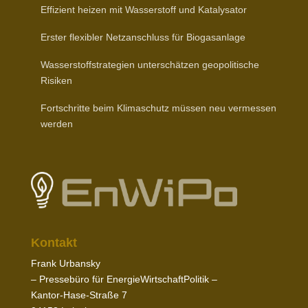
Effizient heizen mit Wasser­stoff und Katalysator
Erster flexibler Netz­an­schluss für Biogasanlage
Wasser­stoff­stra­tegien unter­schätzen geopo­li­tische
Risiken
Fort­schritte beim Klima­schutz müssen neu vermessen
werden
Kontakt
Frank Urbansky
– Pres­sebüro für EnergieWirtschaftPolitik –
Kantor-​Hase-​Straße
7