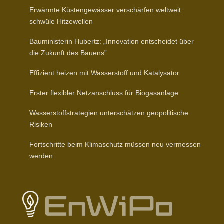
Erwärmte Küsten­ge­wässer verschärfen weltweit
schwüle Hitzewellen
Baumi­nis­terin Hubertz: „Inno­vation entscheidet über
die Zukunft des Bauens”
Effizient heizen mit Wasser­stoff und Katalysator
Erster flexibler Netz­an­schluss für Biogasanlage
Wasser­stoff­stra­tegien unter­schätzen geopo­li­tische
Risiken
Fort­schritte beim Klima­schutz müssen neu vermessen
werden