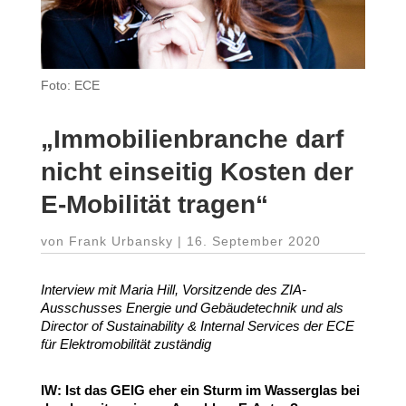
Foto: ECE
„
Immo­bi­li­en­branche darf
nicht einseitig Kosten der
E‑Mobilität tragen“
von
Frank Urbansky
|
16. September 2020
Interview mit Maria Hill, Vorsit­zende des ZIA-​
Ausschusses Energie und Gebäu­de­technik und als
Director of Sustaina­bility
&
Internal Services der
ECE
für Elek­tro­mo­bi­lität zuständig
IW
: Ist das
GEIG
eher ein Sturm im Wasserglas bei