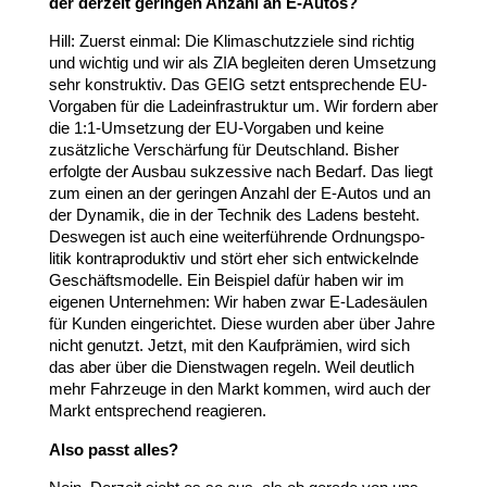
der derzeit geringen Anzahl an E‑Autos?
Hill: Zuerst einmal: Die Klima­schutz­ziele sind richtig
und wichtig und wir als
ZIA
begleiten deren Umsetzung
sehr konstruktiv. Das
GEIG
setzt entspre­chende EU-​
Vorgaben für die Lade­infra­struktur um. Wir fordern aber
die
1
:
1
‑Umsetzung der EU-​Vorgaben und keine
zusätz­liche Verschärfung für Deutschland. Bisher
erfolgte der Ausbau sukzessive nach Bedarf. Das liegt
zum einen an der geringen Anzahl der E‑Autos und an
der Dynamik, die in der Technik des Ladens besteht.
Deswegen ist auch eine weiter­füh­rende Ordnungs­po­
litik kontra­pro­duktiv und stört eher sich entwi­ckelnde
Geschäfts­mo­delle. Ein Beispiel dafür haben wir im
eigenen Unter­nehmen: Wir haben zwar E‑Ladesäulen
für Kunden einge­richtet. Diese wurden aber über Jahre
nicht genutzt. Jetzt, mit den Kauf­prämien, wird sich
das aber über die Dienst­wagen regeln. Weil deutlich
mehr Fahrzeuge in den Markt kommen, wird auch der
Markt entspre­chend reagieren.
Also passt alles?