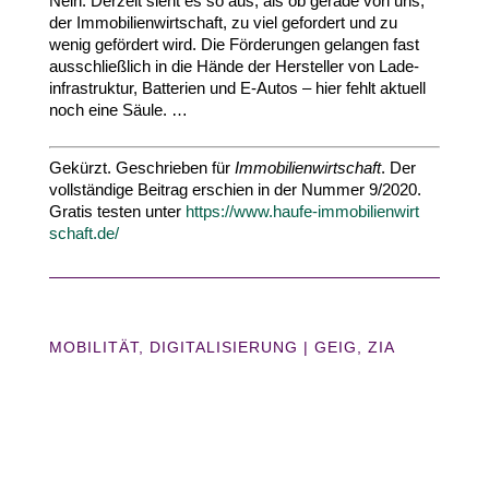
Nein. Derzeit sieht es so aus, als ob gerade von uns,
der Immo­bi­li­en­wirt­schaft, zu viel gefordert und zu
wenig gefördert wird. Die Förde­rungen gelangen fast
ausschließlich in die Hände der Hersteller von Lade­
infra­struktur, Batterien und E‑Autos – hier fehlt aktuell
noch eine Säule. …
Gekürzt. Geschrie­ben für
Immo­bi­li­en­wirt­schaft
. Der
voll­stän­dige Beitrag erschien in der Nummer
9
/​
2020
.
Gratis testen unter
https://​www​.haufe​-immo​bi​li​en​wirt​
schaft​.de/
MOBILITÄT
,
DIGITALISIERUNG
|
GEIG
ZIA