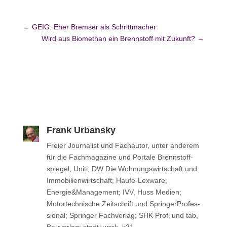
←
GEIG: Eher Bremser als Schrittmacher
Wird aus Biomethan ein Brennstoff mit Zukunft?
→
Frank Urbansky
Freier Jour­na­list und Fach­au­tor, unter anderem
für die Fach­ma­ga­zine und Portale Brenn­stoff­
spie­gel, Uniti; DW Die Woh­nungs­wirt­schaft und
Immo­bi­li­en­wirt­schaft; Haufe-Lexware;
Energie&Management; IVV, Huss Medien;
Motor­tech­ni­sche Zeit­schrift und Sprin­ger­Pro­fes­
sio­nal; Sprin­ger Fachverlag; SHK Profi und tab,
Bau­ver­lag; stadt+werk, k21