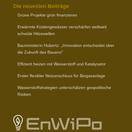
Die neuesten Beiträge
Grüne Projekte grün finanzieren
Erwärmte Küsten­ge­wässer verschärfen weltweit
schwüle Hitzewellen
Baumi­nis­terin Hubertz: „Inno­vation entscheidet über
die Zukunft des Bauens”
Effizient heizen mit Wasser­stoff und Katalysator
Erster flexibler Netz­an­schluss für Biogasanlage
Wasser­stoff­stra­tegien unter­schätzen geopo­li­tische
Risiken