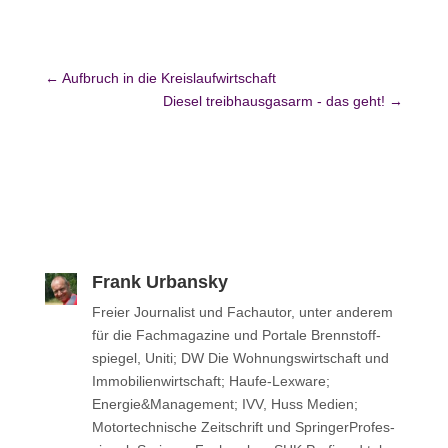
←
Aufbruch in die Kreislaufwirtschaft
Diesel treibhausgasarm - das geht!
→
Frank Urbansky
Freier Jour­na­list und Fach­au­tor, unter anderem
für die Fach­ma­ga­zine und Portale Brenn­stoff­
spie­gel, Uniti; DW Die Woh­nungs­wirt­schaft und
Immo­bi­li­en­wirt­schaft; Haufe-Lexware;
Energie&Management; IVV, Huss Medien;
Motor­tech­ni­sche Zeit­schrift und Sprin­ger­Pro­fes­