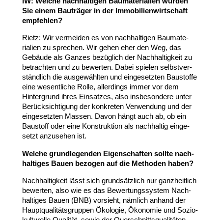
IW
: Welche nach­hal­tigen Bauma­te­rialien würden
Sie einem Bauträger in der Immo­bi­li­en­wirt­schaft
empfehlen?
Rietz: Wir vermeiden es von nach­hal­tigen Bauma­te­
rialien zu sprechen. Wir gehen eher den Weg, das
Gebäude als Ganzes bezüglich der Nach­hal­tigkeit zu
betrachten und zu bewerten. Dabei spielen selbst­ver­
ständlich die ausge­wählten und einge­setzten Baustoffe
eine wesent­liche Rolle, aller­dings immer vor dem
Hinter­grund ihres Einsatzes, also insbe­sondere unter
Berück­sich­tigung der konkreten Verwendung und der
einge­setzten Massen. Davon hängt auch ab, ob ein
Baustoff oder eine Konstruktion als nach­haltig einge­
setzt anzusehen ist.
Welche grund­le­genden Eigen­schaften sollte nach­
hal­tiges Bauen bezogen auf die Methoden haben?
Nach­hal­tigkeit lässt sich grund­sätzlich nur ganz­heitlich
bewerten, also wie es das Bewer­tungs­system Nach­
hal­tiges Bauen (
BNB
) vorsieht, nämlich anhand der
Haupt­qua­li­täts­gruppen Ökologie, Ökonomie und Sozio­
kul­tu­relle Qualität, sowie der Quer­schnitts­qua­li­täten