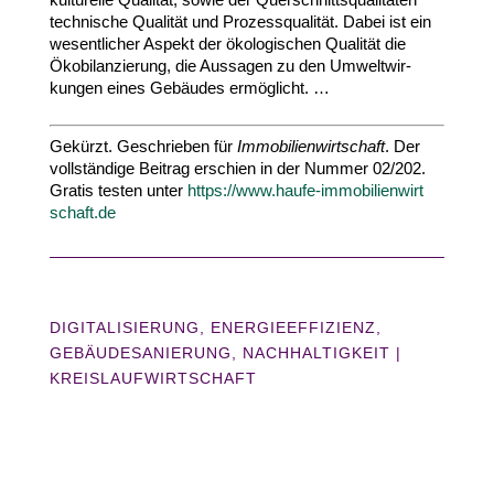
tech­nische Qualität und Prozess­qua­lität. Dabei ist ein
wesent­licher Aspekt der ökolo­gi­schen Qualität die
Ökobi­lan­zierung, die Aussagen zu den Umwelt­wir­
kungen eines Gebäudes ermöglicht. …
Gekürzt. Geschrieben für
Immo­bi­li­en­wirt­schaft
. Der
voll­ständige Beitrag erschien in der Nummer
02
/​
202
.
Gratis testen unter
https://​www​.haufe​-immo​bi​li​en​wirt​
schaft​.de
DIGITALISIERUNG
,
ENERGIEEFFIZIENZ
,
GEBÄUDESANIERUNG
,
NACHHALTIGKEIT
|
KREISLAUFWIRTSCHAFT