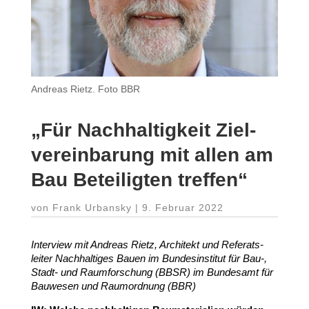
Andreas Rietz. Foto BBR
„
Für Nach­hal­tigkeit Ziel­
ver­ein­barung mit allen am
Bau Betei­ligten treffen“
von
Frank Urbansky
|
9. Februar 2022
Interview mit Andreas Rietz, Architekt und Refe­rats­
leiter Nach­hal­tiges Bauen im Bundes­in­stitut für Bau‑,
Stadt- und Raum­for­schung (
BBSR
) im Bundesamt für
Bauwesen und Raum­ordnung (
BBR
)