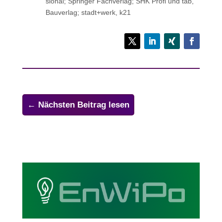
sio­nal; Sprin­ger Fachverlag; SHK Profi und tab,
Bau­ver­lag; stadt+werk, k21
←
Nächsten Beitrag lesen