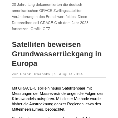
20 Jahre lang dokumentierten die deutsch-
amerikanischen GRACE-Zwillingssatelliten
Veränderungen des Erdschwerefeldes. Diese
Datenreihen soll GRACE-C ab dem Jahr 2028
fortsetzen. Grafik: GFZ
Satel­liten beweisen
Grund­was­ser­rückgang in
Europa
von
Frank Urbansky
|
5. August 2024
Mit
GRACE
‑C soll ein neues Satel­li­tenpaar mit
Messungen der Masse­ver­än­de­rungen die Folgen des
Klima­wandels aufspüren. Mit dieser Methode wurde
bisher die Austrocknung ganzer Regionen, etwa des
Mittel­meer­raumes, beobachtet.