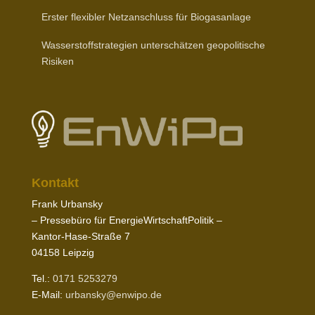
Erster flexibler Netz­an­schluss für Biogasanlage
Wasser­stoff­stra­tegien unter­schätzen geopo­li­tische
Risiken
Kontakt
Frank Urbansky
– Pres­sebüro für EnergieWirtschaftPolitik –
Kantor-​Hase-​Straße
7
04158
Leipzig
Tel.:
0171
5253279
E‑Mail:
urbansky@​enwipo.​de