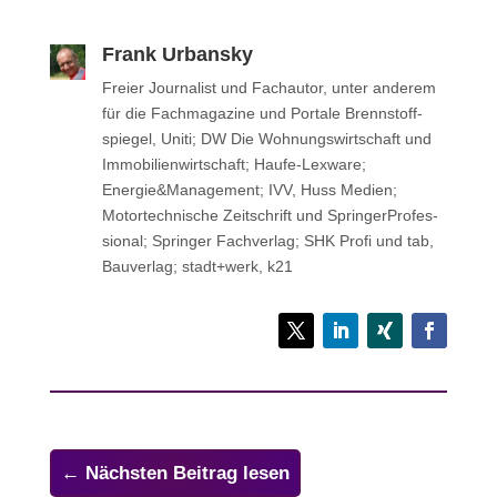
Frank Urbansky
Freier Jour­na­list und Fach­au­tor, unter anderem
für die Fach­ma­ga­zine und Portale Brenn­stoff­
spie­gel, Uniti; DW Die Woh­nungs­wirt­schaft und
Immo­bi­li­en­wirt­schaft; Haufe-Lexware;
Energie&Management; IVV, Huss Medien;
Motor­tech­ni­sche Zeit­schrift und Sprin­ger­Pro­fes­
sio­nal; Sprin­ger Fachverlag; SHK Profi und tab,
Bau­ver­lag; stadt+werk, k21
←
Nächsten Beitrag lesen