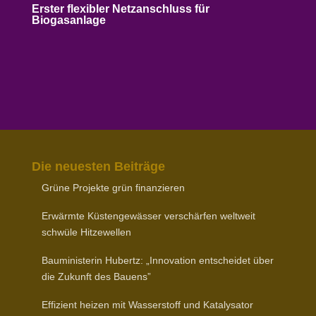
Erster flexibler Netz­an­schluss für
Biogasanlage
Die neuesten Beiträge
Grüne Projekte grün finanzieren
Erwärmte Küsten­ge­wässer verschärfen weltweit
schwüle Hitzewellen
Baumi­nis­terin Hubertz: „Inno­vation entscheidet über
die Zukunft des Bauens”
Effizient heizen mit Wasser­stoff und Katalysator