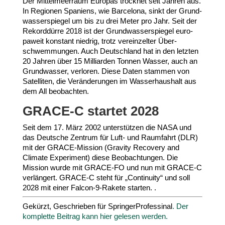
Der Mittel­meerraum Europas trocknet seit Jahren aus.
In Regionen Spaniens, wie Barcelona, sinkt der Grund­
was­ser­spiegel um bis zu drei Meter pro Jahr. Seit der
Rekord­dürre
2018
ist der Grund­was­ser­spiegel euro­
paweit konstant niedrig, trotz verein­zelter Über­
schwem­mungen. Auch Deutschland hat in den letzten
20
Jahren über
15
Milli­arden Tonnen Wasser, auch an
Grund­wasser, verloren. Diese Daten stammen von
Satel­liten, die Verän­de­rungen im Wasser­haushalt aus
dem All beobachten.
GRACE
‑C startet
2028
Seit dem
17
. März
2002
unter­stützen die
NASA
und
das Deutsche Zentrum für Luft- und Raumfahrt (
DLR
)
mit der GRACE-​Mission (Gravity Recovery and
Climate Expe­riment) diese Beob­ach­tungen. Die
Mission wurde mit
GRACE-​FO
und nun mit
GRACE
‑C
verlängert.
GRACE
‑C steht für „Conti­nuity“ und soll
2028
mit einer Falcon-​
9
-​Rakete starten. .
Gekürzt, Geschrieben für Sprin­ger­Pro­fes­sinal
.
Der
komplette Beitrag kann hier gelesen werden.