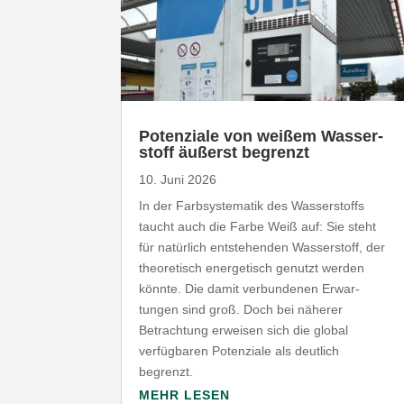
Poten­ziale von weißem Wasser­
stoff äußerst begrenzt
10. Juni 2026
In der Farb­sys­te­matik des Wasser­stoffs
taucht auch die Farbe Weiß auf: Sie steht
für natürlich entste­henden Wasser­stoff, der
theo­re­tisch ener­ge­tisch genutzt werden
könnte. Die damit verbun­denen Erwar­
tungen sind groß. Doch bei näherer
Betrachtung erweisen sich die global
verfüg­baren Poten­ziale als deutlich
begrenzt.
MEHR LESEN