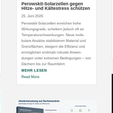
Perowskit-​Solarzellen gegen
Hitze- und Kälte­stress schützen
25. Juni 2026
Perowskit-​Solarzellen erreichen hohe
Wirkungs­grade, scheitern jedoch oft an
Tempe­ra­tur­schwan­kungen. Neue mole­
kulare Ansätze stabi­li­sieren Material und
Grenz­flächen, steigern die Effizienz und
ermög­lichen erstmals robuste Anwen­
dungen unter extremen Bedin­gungen – von
Dächern bis zur Raumfahrt.
MEHR LESEN
Read More