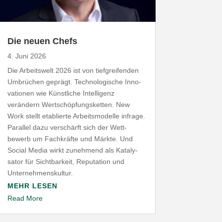
Die neuen Chefs
4. Juni 2026
Die Arbeitswelt
2026
ist von tief­grei­fenden
Umbrüchen geprägt. Tech­no­lo­gische Inno­
va­tionen wie Künst­liche Intel­ligenz
verändern Wert­schöp­fungs­ketten. New
Work stellt etablierte Arbeits­mo­delle infrage.
Parallel dazu verschärft sich der Wett­
bewerb um Fach­kräfte und Märkte. Und
Social Media wirkt zunehmend als Kata­ly­
sator für Sicht­barkeit, Repu­tation und
Unternehmenskultur.
MEHR LESEN
Read More