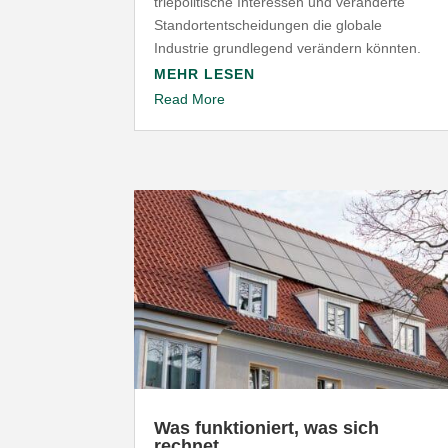
trie­po­li­tische Inter­essen und verän­derte
Stand­ort­ent­schei­dungen die globale
Industrie grund­legend verändern könnten.
MEHR LESEN
Read More
Was funk­tio­niert, was sich
rechnet