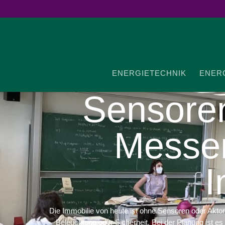
ENER­GIE­TECHNIK
ENER­G
Sensoren
Messe
I
Die Immobilie von heute ist ohne Sensoren oder Aktoren n
Beleuchtung oder Sicherheit. Bei der Planung ist es