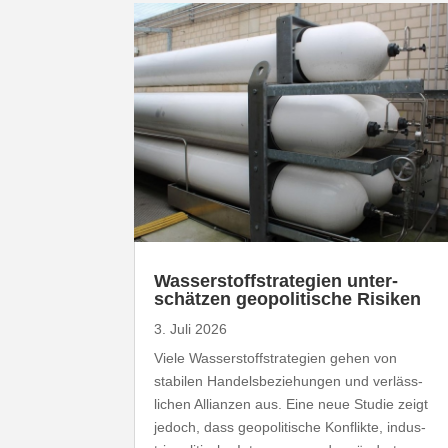
Wasser­stoff­stra­tegien unter­
schätzen geopo­li­tische Risiken
3. Juli 2026
Viele Wasser­stoff­stra­tegien gehen von
stabilen Handels­be­zie­hungen und verläss­
lichen Allianzen aus. Eine neue Studie zeigt
jedoch, dass geopo­li­tische Konflikte, indus­