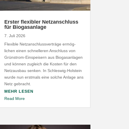
Erster flexibler Netz­an­schluss
für Biogasanlage
7. Juli 2026
Flexible Netz­an­schluss­ver­träge ermög­
lichen einen schnel­leren Anschluss von
Grünstrom-​Einspeisern aus Biogas­an­lagen
und können zugleich die Kosten für den
Netz­ausbau senken. In Schleswig-​Holstein
wurde nun erstmals eine solche Anlage ans
Netz gebracht.
MEHR LESEN
Read More