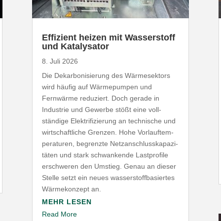
Effizient heizen mit Wasser­stoff
und Katalysator
8. Juli 2026
Die Dekar­bo­ni­sierung des Wärme­sektors
wird häufig auf Wärme­pumpen und
Fernwärme reduziert. Doch gerade in
Industrie und Gewerbe stößt eine voll­
ständige Elek­tri­fi­zierung an tech­nische und
wirt­schaft­liche Grenzen. Hohe Vorlauf­tem­
pe­ra­turen, begrenzte Netz­an­schluss­ka­pa­zi­
täten und stark schwan­kende Last­profile
erschweren den Umstieg. Genau an dieser
Stelle setzt ein neues wasser­stoff­ba­siertes
Wärme­konzept an.
MEHR LESEN
Read More