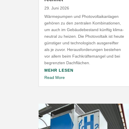
29. Juni 2026
Wärme­pumpen und Photo­vol­ta­ik­an­lagen
gehören zu den zentralen Kombi­na­tionen,
um auch im Gebäu­de­be­stand künftig klima­
neutral zu heizen. Die Photo­voltaik ist heute
günstiger und tech­no­lo­gisch ausge­reifter
als je zuvor. Heraus­for­de­rungen bestehen
vor allem beim Fach­kräf­te­mangel und bei
begrenzten Dachflächen.
MEHR LESEN
Read More