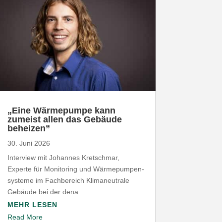
„
Eine Wärme­pumpe kann
zumeist allen das Gebäude
beheizen”
30. Juni 2026
Interview mit Johannes Kret­schmar,
Experte für Moni­toring und Wärme­pum­pen­
systeme im Fach­be­reich Klima­neu­trale
Gebäude bei der dena.
MEHR LESEN
Read More