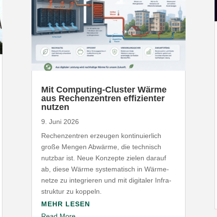
Mit Computing-​Cluster Wärme
aus Rechen­zentren effi­zi­enter
nutzen
9. Juni 2026
Rechen­zentren erzeugen konti­nu­ierlich
große Mengen Abwärme, die technisch
nutzbar ist. Neue Konzepte zielen darauf
ab, diese Wärme syste­ma­tisch in Wärme­
netze zu inte­grieren und mit digitaler Infra­
struktur zu koppeln.
MEHR LESEN
Read More