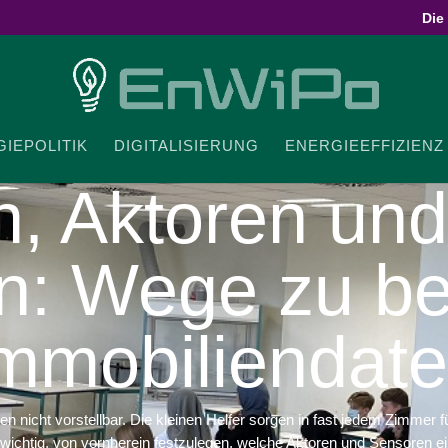
Die
IE­PO­LITIK
DIGI­TA­LI­SIERUNG
ENER­GIE­EF­FI­ZIENZ
, Aktoren und 
n: Wege zu be
mmobiliendat
icht vorstellbar. Die kleinen Helfer sorgen in fast jedem Zimmer für opt
 wichtig, von vorn­herein fest­zu­legen, welche Aktoren und Sensoren e