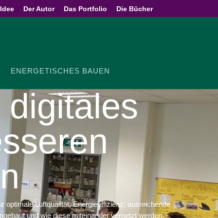
 Idee
Der Autor
Das Portfolio
Die Bücher
ENER­GE­TI­SCHES BAUEN
digitales
sseren
en
imale Luft­qua­lität, Ener­gie­ef­fi­zienz, ausrei­chende
ingebaut und wie diese mitein­ander vernetzt werden.