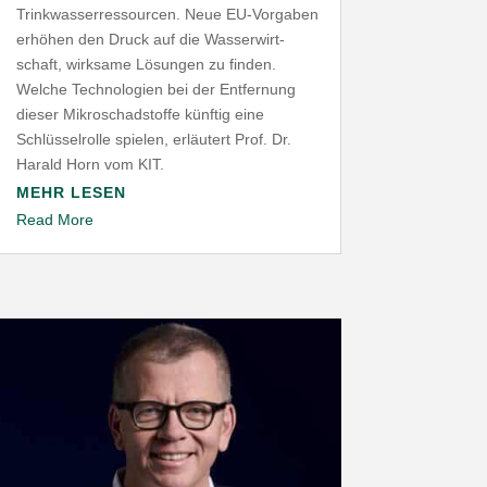
Trink­was­ser­res­sourcen. Neue EU-​Vorgaben
erhöhen den Druck auf die Wasser­wirt­
schaft, wirksame Lösungen zu finden.
Welche Tech­no­logien bei der Entfernung
dieser Mikro­schad­stoffe künftig eine
Schlüs­sel­rolle spielen, erläutert Prof. Dr.
Harald Horn vom
KIT
.
MEHR LESEN
Read More