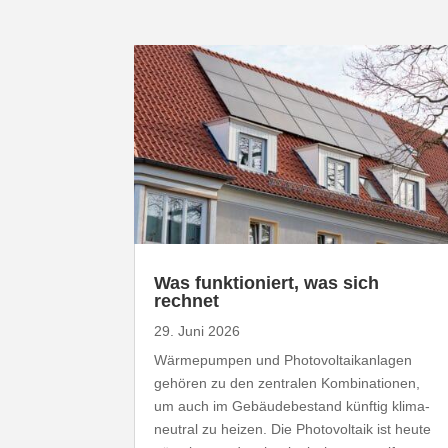
Was funk­tio­niert, was sich
rechnet
29. Juni 2026
Wärme­pumpen und Photo­vol­ta­ik­an­lagen
gehören zu den zentralen Kombi­na­tionen,
um auch im Gebäu­de­be­stand künftig klima­
neutral zu heizen. Die Photo­voltaik ist heute