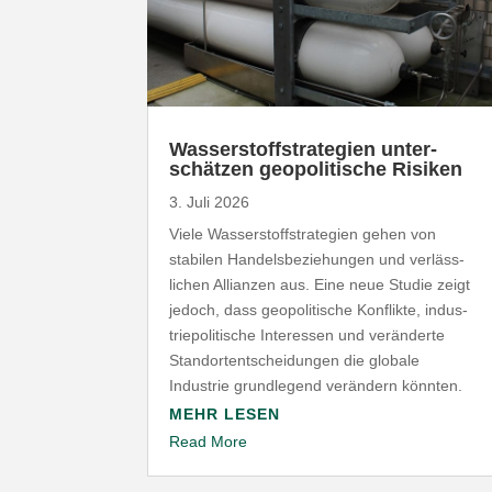
Wasser­stoff­stra­tegien unter­
schätzen geopo­li­tische Risiken
3. Juli 2026
Viele Wasser­stoff­stra­tegien gehen von
stabilen Handels­be­zie­hungen und verläss­
lichen Allianzen aus. Eine neue Studie zeigt
jedoch, dass geopo­li­tische Konflikte, indus­
trie­po­li­tische Inter­essen und verän­derte
Stand­ort­ent­schei­dungen die globale
Industrie grund­legend verändern könnten.
MEHR LESEN
Read More