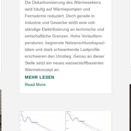
Die Dekar­bo­ni­sierung des Wärme­sektors
wird häufig auf Wärme­pumpen und
Fernwärme reduziert. Doch gerade in
Industrie und Gewerbe stößt eine voll­
ständige Elek­tri­fi­zierung an tech­nische und
wirt­schaft­liche Grenzen. Hohe Vorlauf­tem­
pe­ra­turen, begrenzte Netz­an­schluss­ka­pa­zi­
täten und stark schwan­kende Last­profile
erschweren den Umstieg. Genau an dieser
Stelle setzt ein neues wasser­stoff­ba­siertes
Wärme­konzept an.
MEHR LESEN
Read More