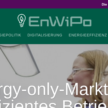
Die
IE­PO­LITIK
DIGI­TA­LI­SIERUNG
ENER­GIE­EF­FI­ZIENZ
gy-​only-​Mark
i­zi­entes Betri