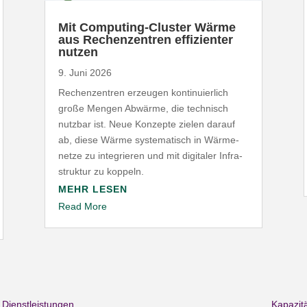
Mit Computing-​Cluster Wärme
aus Rechen­zentren effi­zi­enter
nutzen
9. Juni 2026
Rechen­zentren erzeugen konti­nu­ierlich
große Mengen Abwärme, die technisch
nutzbar ist. Neue Konzepte zielen darauf
ab, diese Wärme syste­ma­tisch in Wärme­
netze zu inte­grieren und mit digitaler Infra­
struktur zu koppeln.
MEHR LESEN
Read More
Dienstleistungen
Kapazitä