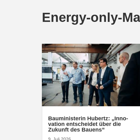
Energy-only-Mar
Baumi­nis­terin Hubertz: „Inno­
vation entscheidet über die
Zukunft des Bauens”
9. Juli 2026