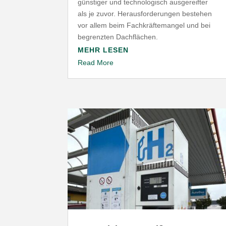
günstiger und tech­no­lo­gisch ausge­reifter
als je zuvor. Heraus­for­de­rungen bestehen
vor allem beim Fach­kräf­te­mangel und bei
begrenzten Dachflächen.
MEHR LESEN
Read More