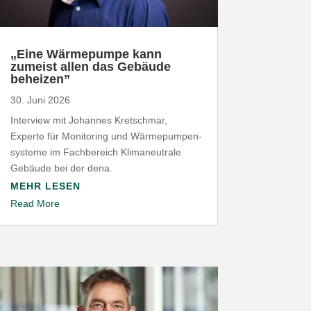
„
Eine Wärme­pumpe kann
zumeist allen das Gebäude
beheizen”
30. Juni 2026
Interview mit Johannes Kret­schmar,
Experte für Moni­toring und Wärme­pum­pen­
systeme im Fach­be­reich Klima­neu­trale
Gebäude bei der dena.
MEHR LESEN
Read More