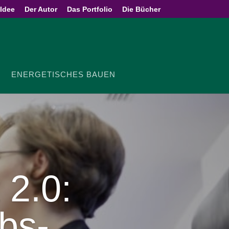
 Idee
Der Autor
Das Portfolio
Die Bücher
ENER­GE­TI­SCHES BAUEN
t
2
.
0
:
ebs­