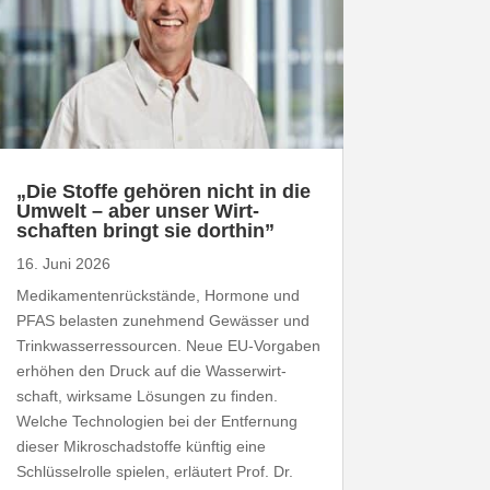
„
Die Stoffe gehören nicht in die
Umwelt – aber unser Wirt­
schaften bringt sie dorthin”
16. Juni 2026
Medi­ka­men­ten­rück­stände, Hormone und
PFAS
belasten zunehmend Gewässer und
Trink­was­ser­res­sourcen. Neue EU-​Vorgaben
erhöhen den Druck auf die Wasser­wirt­
schaft, wirksame Lösungen zu finden.
Welche Tech­no­logien bei der Entfernung
dieser Mikro­schad­stoffe künftig eine
Schlüs­sel­rolle spielen, erläutert Prof. Dr.