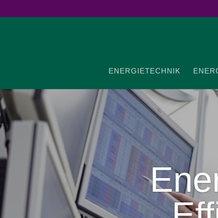
ENER­GIE­TECHNIK
ENER­G
Ener
Eff