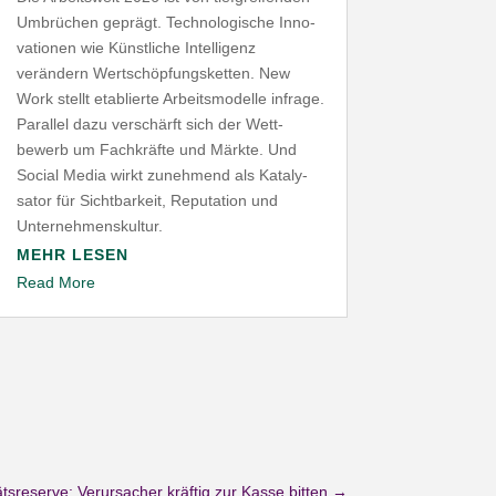
Umbrüchen geprägt. Tech­no­lo­gische Inno­
va­tionen wie Künst­liche Intel­ligenz
verändern Wert­schöp­fungs­ketten. New
Work stellt etablierte Arbeits­mo­delle infrage.
Parallel dazu verschärft sich der Wett­
bewerb um Fach­kräfte und Märkte. Und
Social Media wirkt zunehmend als Kata­ly­
sator für Sicht­barkeit, Repu­tation und
Unternehmenskultur.
MEHR LESEN
Read More
tsreserve: Verursacher kräftig zur Kasse bitten
→