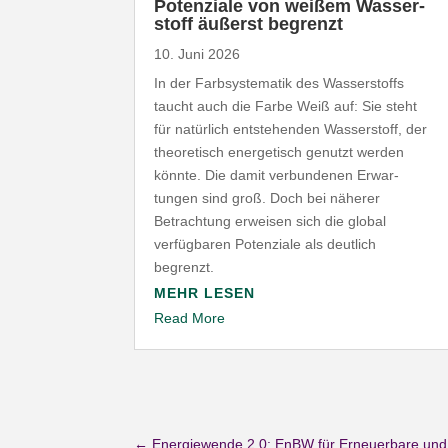
Poten­ziale von weißem Wasser­
stoff äußerst begrenzt
10. Juni 2026
In der Farb­sys­te­matik des Wasser­stoffs
taucht auch die Farbe Weiß auf: Sie steht
für natürlich entste­henden Wasser­stoff, der
theo­re­tisch ener­ge­tisch genutzt werden
könnte. Die damit verbun­denen Erwar­
tungen sind groß. Doch bei näherer
Betrachtung erweisen sich die global
verfüg­baren Poten­ziale als deutlich
begrenzt.
MEHR LESEN
Read More
←
Energiewende 2.0: EnBW für Erneuerbare und 