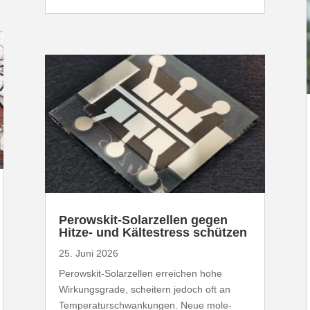
Perowskit-​Solarzellen gegen
Hitze- und Kälte­stress schützen
25. Juni 2026
Perowskit-​Solarzellen erreichen hohe
Wirkungs­grade, scheitern jedoch oft an
Tempe­ra­tur­schwan­kungen. Neue mole­