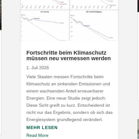
Fort­schritte beim Klima­schutz
müssen neu vermessen werden
1. Juli 2026
Viele Staaten messen Fort­schritte beim
Klima­schutz an sinkenden Emis­sionen und
einem wach­senden Anteil erneu­er­barer
Energien. Eine neue Studie zeigt jedoch:
Diese Sicht greift zu kurz. Entscheidend ist
nicht nur das Ergebnis, sondern ob sich das
Ener­gie­system grund­legend verändert.
MEHR LESEN
Read More