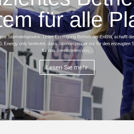
tem für alle Pl
os Stamatelopoulos, Leiter Erzeugung Betrieb der EnBW, schafft di
0. Energy only bedeutet, dass Stromerzeuger nur für den erzeugten S
für das Bereitstellen von...
Lesen Sie mehr