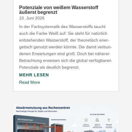
Poten­ziale von weißem Wasser­stoff
äußerst begrenzt
10. Juni 2026
In der Farb­sys­te­matik des Wasser­stoffs taucht
auch die Farbe Weiß auf: Sie steht für natürlich
entste­henden Wasser­stoff, der theo­re­tisch ener­
ge­tisch genutzt werden könnte. Die damit verbun­
denen Erwar­tungen sind groß. Doch bei näherer
Betrachtung erweisen sich die global verfüg­baren
Poten­ziale als deutlich begrenzt.
MEHR LESEN
Read More