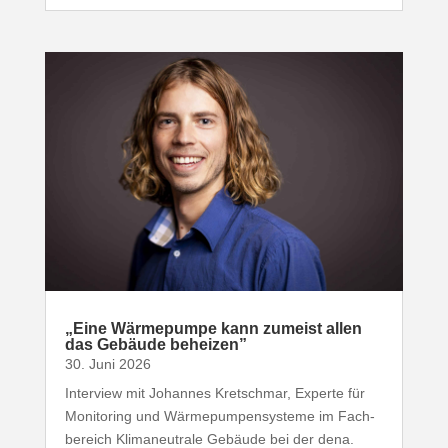
„
Eine Wärme­pumpe kann zumeist allen
das Gebäude beheizen”
30. Juni 2026
Interview mit Johannes Kret­schmar, Experte für
Moni­toring und Wärme­pum­pen­systeme im Fach­
be­reich Klima­neu­trale Gebäude bei der dena.