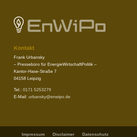
Kontakt
Frank Urbansky
– Pres­sebüro für EnergieWirtschaftPolitik –
Kantor-​Hase-​Straße
7
04158
Leipzig
Tel.:
0171
5253279
E‑Mail:
urbansky@​enwipo.​de
Impressum
Disclaimer
Daten­schutz