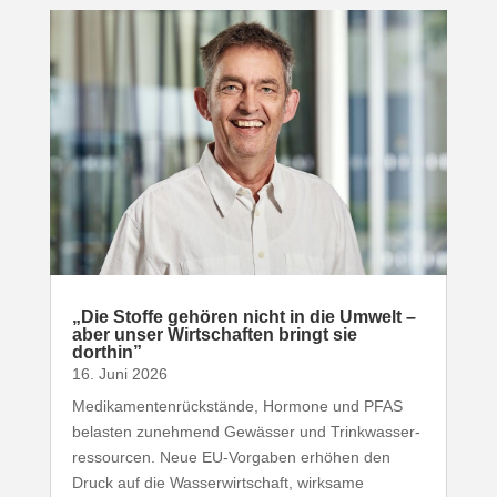
„
Die Stoffe gehören nicht in die Umwelt –
aber unser Wirt­schaften bringt sie
dorthin”
16. Juni 2026
Medi­ka­men­ten­rück­stände, Hormone und
PFAS
belasten zunehmend Gewässer und Trink­was­ser­
res­sourcen. Neue EU-​Vorgaben erhöhen den
Druck auf die Wasser­wirt­schaft, wirksame