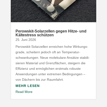
Perowskit-​Solarzellen gegen Hitze- und
Kälte­stress schützen
25. Juni 2026
Perowskit-​Solarzellen erreichen hohe Wirkungs­
grade, scheitern jedoch oft an Tempe­ra­tur­
schwan­kungen. Neue mole­kulare Ansätze stabi­li­
sieren Material und Grenz­flächen, steigern die
Effizienz und ermög­lichen erstmals robuste
Anwen­dungen unter extremen Bedin­gungen –
von Dächern bis zur Raumfahrt.
MEHR LESEN
Read More