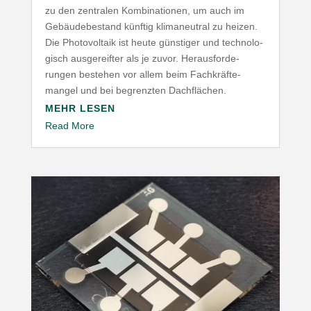
zu den zentralen Kombi­na­tionen, um auch im
Gebäu­de­be­stand künftig klima­neutral zu heizen.
Die Photo­voltaik ist heute günstiger und tech­no­lo­
gisch ausge­reifter als je zuvor. Heraus­for­de­
rungen bestehen vor allem beim Fach­kräf­te­
mangel und bei begrenzten Dachflächen.
MEHR LESEN
Read More