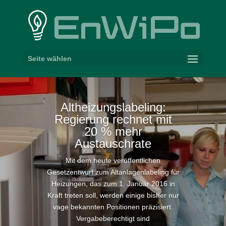
Seite wählen
Althei­zungs­la­beling:
Regierung rechnet mit
20
% mehr
Austauschrate
Mit dem heute veröffentlichen
Gesetzentwurf zum Altanlagenlabeling für
Heizungen, das zum 1. Januar 2016 in
Kraft treten soll, werden einige bisher nur
vage bekannten Positionen präzisiert.
Vergabeberechtigt sind