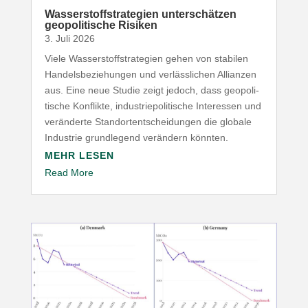
Wasser­stoff­stra­tegien unter­schätzen
geopo­li­tische Risiken
3. Juli 2026
Viele Wasser­stoff­stra­tegien gehen von stabilen
Handels­be­zie­hungen und verläss­lichen Allianzen
aus. Eine neue Studie zeigt jedoch, dass geopo­li­
tische Konflikte, indus­trie­po­li­tische Inter­essen und
verän­derte Stand­ort­ent­schei­dungen die globale
Industrie grund­legend verändern könnten.
MEHR LESEN
Read More