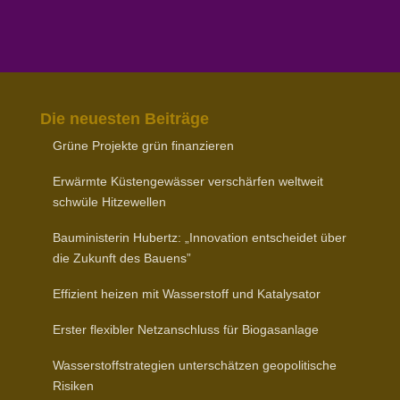
Die neuesten Beiträge
Grüne Projekte grün finanzieren
Erwärmte Küsten­ge­wässer verschärfen weltweit
schwüle Hitzewellen
Baumi­nis­terin Hubertz: „Inno­vation entscheidet über
die Zukunft des Bauens”
Effizient heizen mit Wasser­stoff und Katalysator
Erster flexibler Netz­an­schluss für Biogasanlage
Wasser­stoff­stra­tegien unter­schätzen geopo­li­tische
Risiken