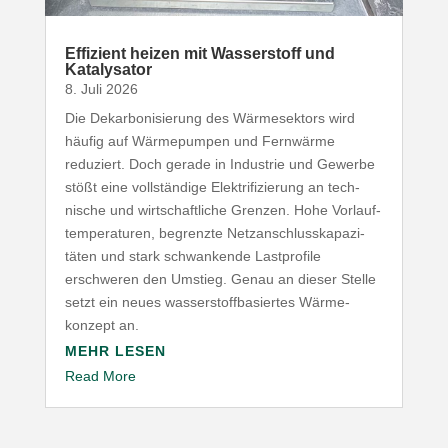
Effizient heizen mit Wasser­stoff und
Katalysator
8. Juli 2026
Die Dekar­bo­ni­sierung des Wärme­sektors wird
häufig auf Wärme­pumpen und Fernwärme
reduziert. Doch gerade in Industrie und Gewerbe
stößt eine voll­ständige Elek­tri­fi­zierung an tech­
nische und wirt­schaft­liche Grenzen. Hohe Vorlauf­
tem­pe­ra­turen, begrenzte Netz­an­schluss­ka­pa­zi­
täten und stark schwan­kende Last­profile
erschweren den Umstieg. Genau an dieser Stelle
setzt ein neues wasser­stoff­ba­siertes Wärme­
konzept an.
MEHR LESEN
Read More