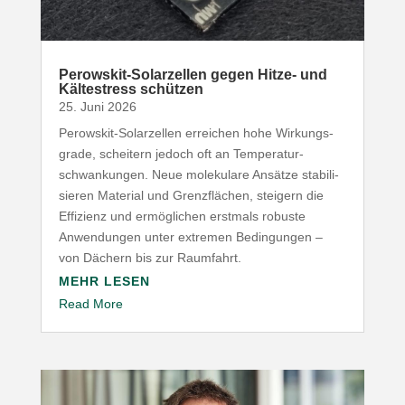
Perowskit-​Solarzellen gegen Hitze- und
Kälte­stress schützen
25. Juni 2026
Perowskit-​Solarzellen erreichen hohe Wirkungs­
grade, scheitern jedoch oft an Tempe­ra­tur­
schwan­kungen. Neue mole­kulare Ansätze stabi­li­
sieren Material und Grenz­flächen, steigern die
Effizienz und ermög­lichen erstmals robuste
Anwen­dungen unter extremen Bedin­gungen –
von Dächern bis zur Raumfahrt.
MEHR LESEN
Read More