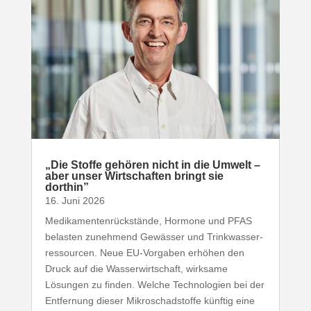
„
Die Stoffe gehören nicht in die Umwelt –
aber unser Wirt­schaften bringt sie
dorthin”
16. Juni 2026
Medi­ka­men­ten­rück­stände, Hormone und
PFAS
belasten zunehmend Gewässer und Trink­was­ser­
res­sourcen. Neue EU-​Vorgaben erhöhen den
Druck auf die Wasser­wirt­schaft, wirksame
Lösungen zu finden. Welche Tech­no­logien bei der
Entfernung dieser Mikro­schad­stoffe künftig eine