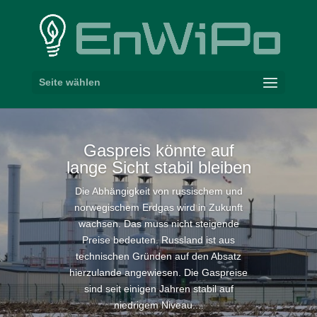
Seite wählen
Gaspreis könnte auf
lange Sicht stabil bleiben
Die Abhängigkeit von russischem und
norwegischem Erdgas wird in Zukunft
wachsen. Das muss nicht steigende
Preise bedeuten. Russland ist aus
technischen Gründen auf den Absatz
hierzulande angewiesen. Die Gaspreise
sind seit einigen Jahren stabil auf
niedrigem Niveau....