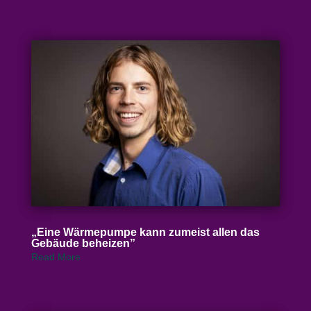
„
Eine Wärme­pumpe kann zumeist allen das
Gebäude beheizen”
Read More