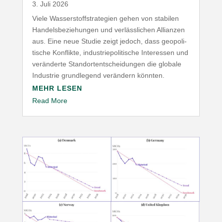
3. Juli 2026
Viele Wasser­stoff­stra­tegien gehen von stabilen
Handels­be­zie­hungen und verläss­lichen Allianzen
aus. Eine neue Studie zeigt jedoch, dass geopo­li­
tische Konflikte, indus­trie­po­li­tische Inter­essen und
verän­derte Stand­ort­ent­schei­dungen die globale
Industrie grund­legend verändern könnten.
MEHR LESEN
Read More