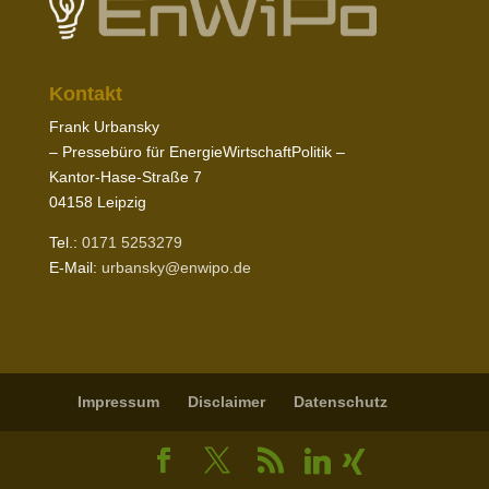
Kontakt
Frank Urbansky
– Pres­sebüro für EnergieWirtschaftPolitik –
Kantor-​Hase-​Straße
7
04158
Leipzig
Tel.:
0171
5253279
E‑Mail:
urbansky@​enwipo.​de
Impressum
Disclaimer
Daten­schutz