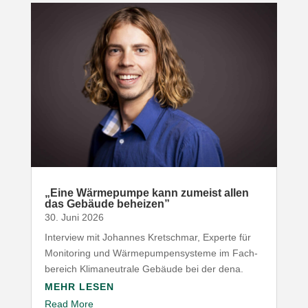
„
Eine Wärme­pumpe kann zumeist allen
das Gebäude beheizen”
30. Juni 2026
Interview mit Johannes Kret­schmar, Experte für
Moni­toring und Wärme­pum­pen­systeme im Fach­
be­reich Klima­neu­trale Gebäude bei der dena.
MEHR LESEN
Read More