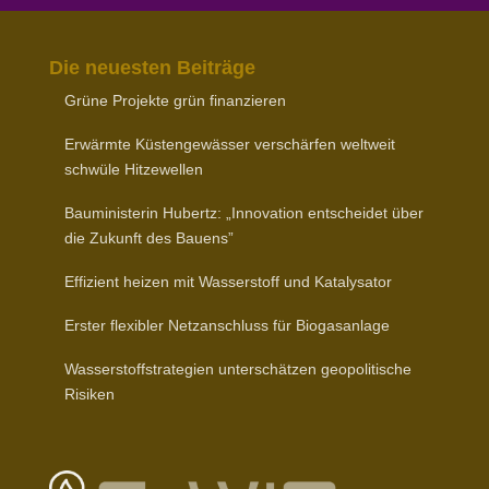
Die neuesten Beiträge
Grüne Projekte grün finanzieren
Erwärmte Küsten­ge­wässer verschärfen weltweit
schwüle Hitzewellen
Baumi­nis­terin Hubertz: „Inno­vation entscheidet über
die Zukunft des Bauens”
Effizient heizen mit Wasser­stoff und Katalysator
Erster flexibler Netz­an­schluss für Biogasanlage
Wasser­stoff­stra­tegien unter­schätzen geopo­li­tische
Risiken