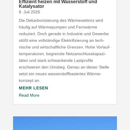
Effizient heizen mit Wasser­stoff und
Katalysator
8. Juli 2026
Die Dekar­bo­ni­sierung des Wärme­sektors wird
häufig auf Wärme­pumpen und Fernwärme
reduziert. Doch gerade in Industrie und Gewerbe
stößt eine voll­ständige Elek­tri­fi­zierung an tech­
nische und wirt­schaft­liche Grenzen. Hohe Vorlauf­
tem­pe­ra­turen, begrenzte Netz­an­schluss­ka­pa­zi­
täten und stark schwan­kende Last­profile
erschweren den Umstieg. Genau an dieser Stelle
setzt ein neues wasser­stoff­ba­siertes Wärme­
konzept an.
MEHR LESEN
Read More