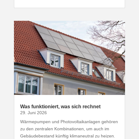
Was funk­tio­niert, was sich rechnet
29. Juni 2026
Wärme­pumpen und Photo­vol­ta­ik­an­lagen gehören
zu den zentralen Kombi­na­tionen, um auch im
Gebäu­de­be­stand künftig klima­neutral zu heizen.