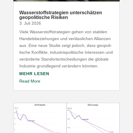
Wasser­stoff­stra­tegien unter­schätzen
geopo­li­tische Risiken
3. Juli 2026
Viele Wasser­stoff­stra­tegien gehen von stabilen
Handels­be­zie­hungen und verläss­lichen Allianzen
aus. Eine neue Studie zeigt jedoch, dass geopo­li­
tische Konflikte, indus­trie­po­li­tische Inter­essen und
verän­derte Stand­ort­ent­schei­dungen die globale
Industrie grund­legend verändern könnten.
MEHR LESEN
Read More