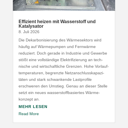
Effizient heizen mit Wasser­stoff und
Katalysator
8. Juli 2026
Die Dekar­bo­ni­sierung des Wärme­sektors wird
häufig auf Wärme­pumpen und Fernwärme
reduziert. Doch gerade in Industrie und Gewerbe
stößt eine voll­ständige Elek­tri­fi­zierung an tech­
nische und wirt­schaft­liche Grenzen. Hohe Vorlauf­
tem­pe­ra­turen, begrenzte Netz­an­schluss­ka­pa­zi­
täten und stark schwan­kende Last­profile
erschweren den Umstieg. Genau an dieser Stelle
setzt ein neues wasser­stoff­ba­siertes Wärme­
konzept an.
MEHR LESEN
Read More