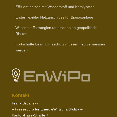
Effizient heizen mit Wasser­stoff und Katalysator
Erster flexibler Netz­an­schluss für Biogasanlage
Wasser­stoff­stra­tegien unter­schätzen geopo­li­tische
Risiken
Fort­schritte beim Klima­schutz müssen neu vermessen
werden
Kontakt
Frank Urbansky
– Pres­sebüro für EnergieWirtschaftPolitik –
Kantor-​Hase-​Straße
7