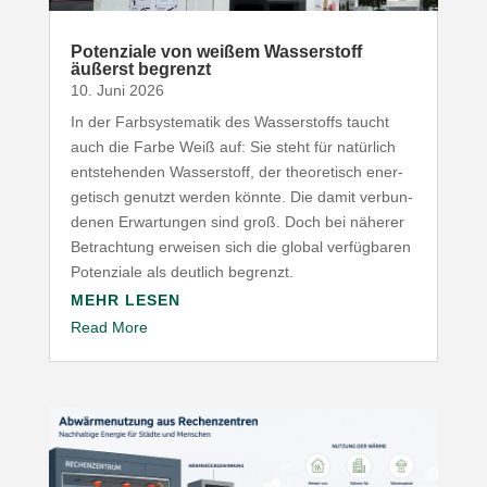
Poten­ziale von weißem Wasser­stoff
äußerst begrenzt
10. Juni 2026
In der Farb­sys­te­matik des Wasser­stoffs taucht
auch die Farbe Weiß auf: Sie steht für natürlich
entste­henden Wasser­stoff, der theo­re­tisch ener­
ge­tisch genutzt werden könnte. Die damit verbun­
denen Erwar­tungen sind groß. Doch bei näherer
Betrachtung erweisen sich die global verfüg­baren
Poten­ziale als deutlich begrenzt.
MEHR LESEN
Read More