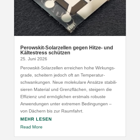
Perowskit-​Solarzellen gegen Hitze- und
Kälte­stress schützen
25. Juni 2026
Perowskit-​Solarzellen erreichen hohe Wirkungs­
grade, scheitern jedoch oft an Tempe­ra­tur­
schwan­kungen. Neue mole­kulare Ansätze stabi­li­
sieren Material und Grenz­flächen, steigern die
Effizienz und ermög­lichen erstmals robuste
Anwen­dungen unter extremen Bedin­gungen –
von Dächern bis zur Raumfahrt.
MEHR LESEN
Read More