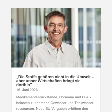
„
Die Stoffe gehören nicht in die Umwelt –
aber unser Wirt­schaften bringt sie
dorthin”
16. Juni 2026
Medi­ka­men­ten­rück­stände, Hormone und
PFAS
belasten zunehmend Gewässer und Trink­was­ser­
res­sourcen. Neue EU-​Vorgaben erhöhen den