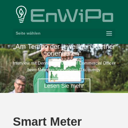
Seite wählen
„
Am Tempo der jewei­ligen Partner
orientieren“
Interview mit Dennis Nasrun, Chief Commercial Officer
beim Metering-​Spezialisten Discovergy
Lesen Sie mehr
Smart Meter