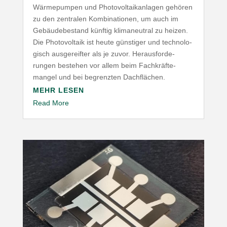
Wärme­pumpen und Photo­vol­ta­ik­an­lagen gehören
zu den zentralen Kombi­na­tionen, um auch im
Gebäu­de­be­stand künftig klima­neutral zu heizen.
Die Photo­voltaik ist heute günstiger und tech­no­lo­
gisch ausge­reifter als je zuvor. Heraus­for­de­
rungen bestehen vor allem beim Fach­kräf­te­
mangel und bei begrenzten Dachflächen.
MEHR LESEN
Read More