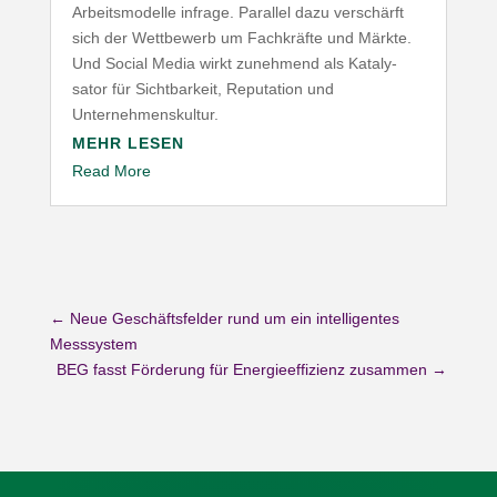
Arbeits­mo­delle infrage. Parallel dazu verschärft
sich der Wett­bewerb um Fach­kräfte und Märkte.
Und Social Media wirkt zunehmend als Kata­ly­
sator für Sicht­barkeit, Repu­tation und
Unternehmenskultur.
MEHR LESEN
Read More
←
Neue Geschäftsfelder rund um ein intelligentes
Messsystem
BEG fasst Förderung für Energieeffizienz zusammen
→