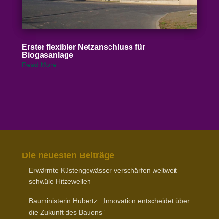
Erster flexibler Netz­an­schluss für
Biogasanlage
Read More
Die neuesten Beiträge
Erwärmte Küsten­ge­wässer verschärfen weltweit
schwüle Hitzewellen
Baumi­nis­terin Hubertz: „Inno­vation entscheidet über
die Zukunft des Bauens”