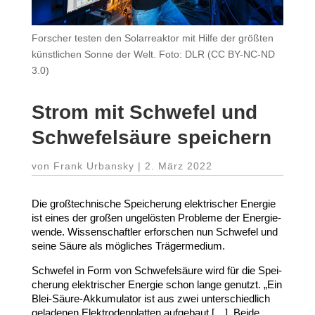
For­scher tes­ten den So­lar­re­ak­tor mit Hil­fe der größ­ten
künst­li­chen Son­ne der Welt. Foto: DLR (CC BY-NC-ND
3.0)
Strom mit Schwefel und
Schwe­fel­säure speichern
von
Frank Urbansky
|
2. März 2022
Die groß­tech­nische Spei­cherung elek­tri­scher Energie
ist eines der großen unge­lösten Probleme der Ener­gie­
wende. Wissen­schaftler erfor­schen nun Schwefel und
seine Säure als mögliches Trägermedium.
Schwefel in Form von Schwe­fel­säure wird für die Spei­
cherung elek­tri­scher Energie schon lange genutzt. „Ein
Blei-​Säure-​Akkumulator ist aus zwei unter­schiedlich
geladenen Elek­tro­den­platten aufgebaut […]. Beide