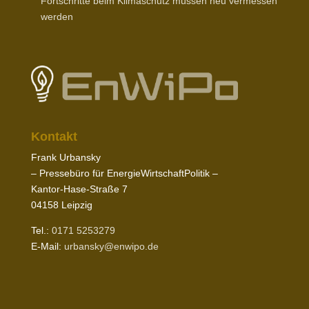
Fort­schritte beim Klima­schutz müssen neu vermessen
werden
Kontakt
Frank Urbansky
– Pres­sebüro für EnergieWirtschaftPolitik –
Kantor-​Hase-​Straße
7
04158
Leipzig
Tel.:
0171
5253279
E‑Mail:
urbansky@​enwipo.​de