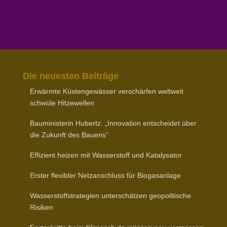
Die neuesten Beiträge
Erwärmte Küsten­ge­wässer verschärfen weltweit
schwüle Hitzewellen
Baumi­nis­terin Hubertz: „Inno­vation entscheidet über
die Zukunft des Bauens”
Effizient heizen mit Wasser­stoff und Katalysator
Erster flexibler Netz­an­schluss für Biogasanlage
Wasser­stoff­stra­tegien unter­schätzen geopo­li­tische
Risiken