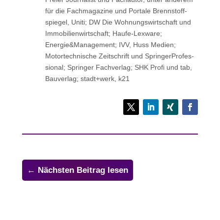
für die Fach­ma­ga­zine und Portale Brenn­stoff­
spie­gel, Uniti; DW Die Woh­nungs­wirt­schaft und
Immo­bi­li­en­wirt­schaft; Haufe-Lexware;
Energie&Management; IVV, Huss Medien;
Motor­tech­ni­sche Zeit­schrift und Sprin­ger­Pro­fes­
sio­nal; Sprin­ger Fachverlag; SHK Profi und tab,
Bau­ver­lag; stadt+werk, k21
←
Nächsten Beitrag lesen