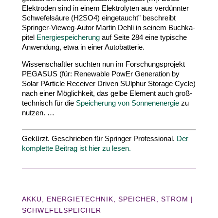
Elek­troden sind in einem Elek­tro­lyten aus verdünnter
Schwe­fel­säure (
H
2
SO
4
) einge­taucht” beschreibt
Springer-​Vieweg-​Autor Martin Dehli in seinem Buch­ka­
pitel
Ener­gie­spei­cherung
auf Seite
284
eine typische
Anwendung, etwa in einer Autobatterie.
Wissen­schaftler suchten nun im Forschungs­projekt
PEGASUS
(für: Renewable PowEr Gene­ration by
Solar PArticle Receiver Driven SUlphur Storage Cycle)
nach einer Möglichkeit, das gelbe Element auch groß­
tech­nisch für die
Spei­cherung von Sonnen­en­ergie
zu
nutzen. …
Gekürzt. Geschrieben für Springer Profes­sional.
Der
komplette Beitrag ist hier zu lesen.
AKKU
,
ENERGIETECHNIK
,
SPEICHER
,
STROM
|
SCHWEFELSPEICHER