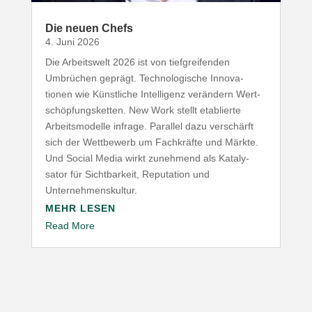
Die neuen Chefs
4. Juni 2026
Die Arbeitswelt
2026
ist von tief­grei­fenden
Umbrüchen geprägt. Tech­no­lo­gische Inno­va­
tionen wie Künst­liche Intel­ligenz verändern Wert­
schöp­fungs­ketten. New Work stellt etablierte
Arbeits­mo­delle infrage. Parallel dazu verschärft
sich der Wett­bewerb um Fach­kräfte und Märkte.
Und Social Media wirkt zunehmend als Kata­ly­
sator für Sicht­barkeit, Repu­tation und
Unternehmenskultur.
MEHR LESEN
Read More