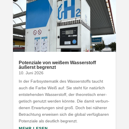
Poten­ziale von weißem Wasser­stoff
äußerst begrenzt
10. Juni 2026
In der Farb­sys­te­matik des Wasser­stoffs taucht
auch die Farbe Weiß auf: Sie steht für natürlich
entste­henden Wasser­stoff, der theo­re­tisch ener­
ge­tisch genutzt werden könnte. Die damit verbun­
denen Erwar­tungen sind groß. Doch bei näherer
Betrachtung erweisen sich die global verfüg­baren
Poten­ziale als deutlich begrenzt.
MEHR LESEN