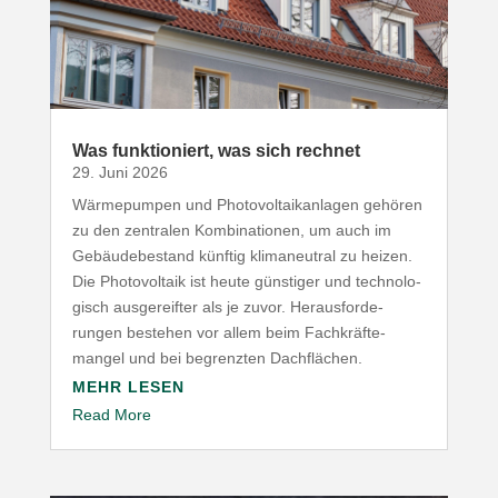
Was funk­tio­niert, was sich rechnet
29. Juni 2026
Wärme­pumpen und Photo­vol­ta­ik­an­lagen gehören
zu den zentralen Kombi­na­tionen, um auch im
Gebäu­de­be­stand künftig klima­neutral zu heizen.
Die Photo­voltaik ist heute günstiger und tech­no­lo­
gisch ausge­reifter als je zuvor. Heraus­for­de­
rungen bestehen vor allem beim Fach­kräf­te­
mangel und bei begrenzten Dachflächen.
MEHR LESEN
Read More