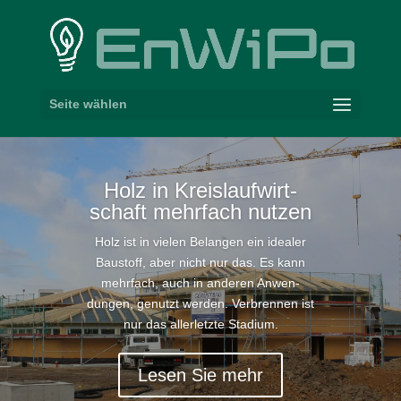
Seite wählen
Holz in Kreis­lauf­wirt­
schaft mehrfach nutzen
Holz ist in vielen Belangen ein idealer
Baustoff, aber nicht nur das. Es kann
mehrfach, auch in anderen Anwen­
dungen, genutzt werden. Verbrennen ist
nur das aller­letzte Stadium.
Lesen Sie mehr