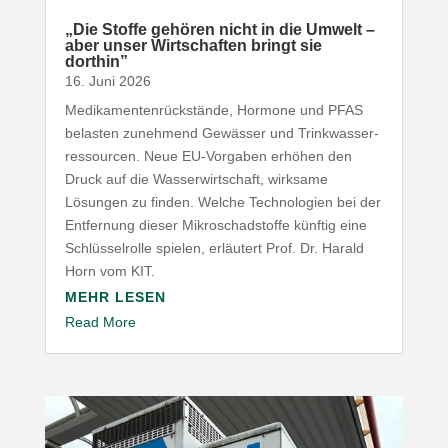
„
Die Stoffe gehören nicht in die Umwelt –
aber unser Wirt­schaften bringt sie
dorthin”
16. Juni 2026
Medi­ka­men­ten­rück­stände, Hormone und
PFAS
belasten zunehmend Gewässer und Trink­was­ser­
res­sourcen. Neue EU-​Vorgaben erhöhen den
Druck auf die Wasser­wirt­schaft, wirksame
Lösungen zu finden. Welche Tech­no­logien bei der
Entfernung dieser Mikro­schad­stoffe künftig eine
Schlüs­sel­rolle spielen, erläutert Prof. Dr. Harald
Horn vom
KIT
.
MEHR LESEN
Read More