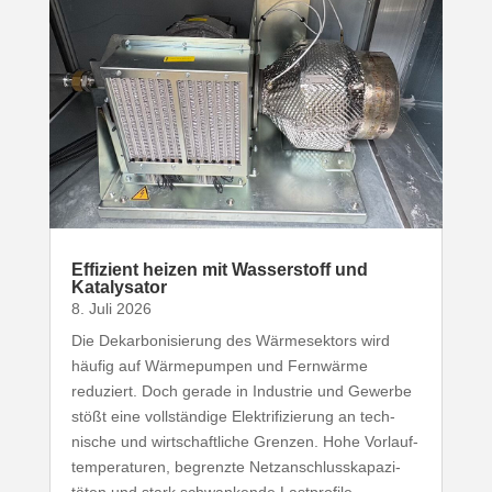
Effizient heizen mit Wasser­stoff und
Katalysator
8. Juli 2026
Die Dekar­bo­ni­sierung des Wärme­sektors wird
häufig auf Wärme­pumpen und Fernwärme
reduziert. Doch gerade in Industrie und Gewerbe
stößt eine voll­ständige Elek­tri­fi­zierung an tech­
nische und wirt­schaft­liche Grenzen. Hohe Vorlauf­
tem­pe­ra­turen, begrenzte Netz­an­schluss­ka­pa­zi­