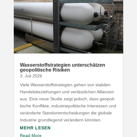
Wasser­stoff­stra­tegien unter­schätzen
geopo­li­tische Risiken
3. Juli 2026
Viele Wasser­stoff­stra­tegien gehen von stabilen
Handels­be­zie­hungen und verläss­lichen Allianzen
aus. Eine neue Studie zeigt jedoch, dass geopo­li­
tische Konflikte, indus­trie­po­li­tische Inter­essen und
verän­derte Stand­ort­ent­schei­dungen die globale
Industrie grund­legend verändern könnten.
MEHR LESEN
Read More