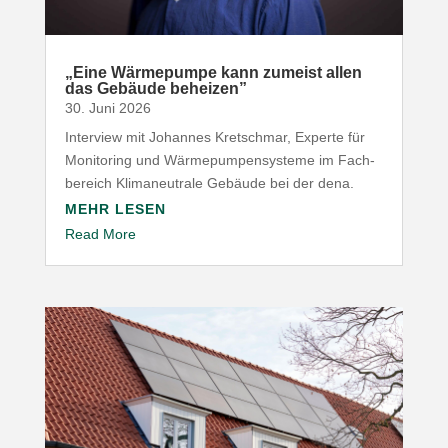
„
Eine Wärme­pumpe kann zumeist allen
das Gebäude beheizen”
30. Juni 2026
Interview mit Johannes Kret­schmar, Experte für
Moni­toring und Wärme­pum­pen­systeme im Fach­
be­reich Klima­neu­trale Gebäude bei der dena.
MEHR LESEN
Read More