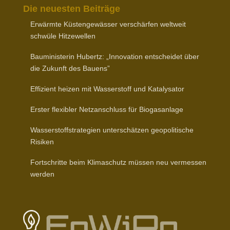
Die neuesten Beiträge
Erwärmte Küsten­ge­wässer verschärfen weltweit
schwüle Hitzewellen
Baumi­nis­terin Hubertz: „Inno­vation entscheidet über
die Zukunft des Bauens”
Effizient heizen mit Wasser­stoff und Katalysator
Erster flexibler Netz­an­schluss für Biogasanlage
Wasser­stoff­stra­tegien unter­schätzen geopo­li­tische
Risiken
Fort­schritte beim Klima­schutz müssen neu vermessen
werden