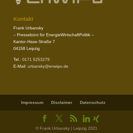
Kontakt
Frank Urbansky
– Pres­sebüro für EnergieWirtschaftPolitik –
Kantor-​Hase-​Straße
7
04158
Leipzig
Tel.:
0171
5253279
E‑Mail:
urbansky@​enwipo.​de
Impressum
Disclaimer
Daten­schutz
© Frank Urbansky | Leipzig 2021