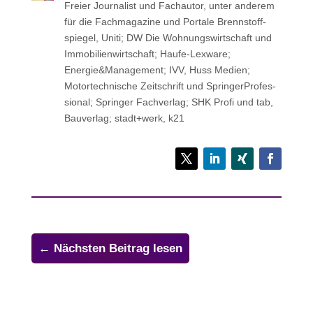
Freier Jour­na­list und Fach­au­tor, unter anderem
für die Fach­ma­ga­zine und Portale Brenn­stoff­
spie­gel, Uniti; DW Die Woh­nungs­wirt­schaft und
Immo­bi­li­en­wirt­schaft; Haufe-Lexware;
Energie&Management; IVV, Huss Medien;
Motor­tech­ni­sche Zeit­schrift und Sprin­ger­Pro­fes­
sio­nal; Sprin­ger Fachverlag; SHK Profi und tab,
Bau­ver­lag; stadt+werk, k21
←
Nächsten Beitrag lesen