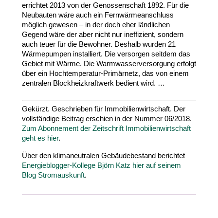
errichtet
2013
von der Genos­sen­schaft
1892
. Für die
Neubauten wäre auch ein Fern­wär­me­an­schluss
möglich gewesen – in der doch eher länd­lichen
Gegend wäre der aber nicht nur inef­fi­zient, sondern
auch teuer für die Bewohner. Deshalb wurden
21
Wärme­pumpen instal­liert. Die versorgen seitdem das
Gebiet mit Wärme. Die Warm­was­ser­ver­sorgung erfolgt
über ein Hochtemperatur-​Primärnetz, das von einem
zentralen Block­heiz­kraftwerk bedient wird. …
Gekürzt. Geschrie­ben für Immo­bi­li­en­wirt­schaft. Der
voll­stän­dige Beitrag erschien in der Nummer
06
/​
2018
.
Zum Abon­ne­ment der Zeit­schrift Immo­bi­li­en­wirt­schaft
geht es hier
.
Über den kli­ma­neu­tralen Gebäu­de­be­stand berich­tet
Energieblogger-​Kollege Björn Katz hier auf sei­nem
Blog Strom­aus­kunft
.