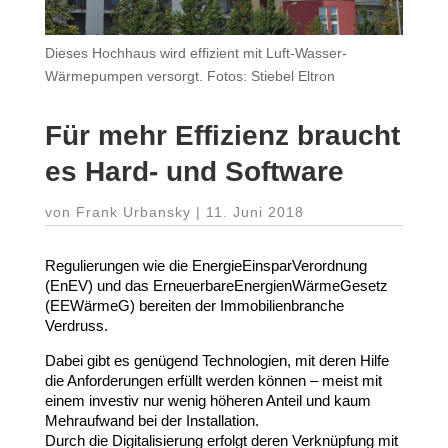
Dieses Hochhaus wird effizient mit Luft-Wasser-
Wärmepumpen versorgt. Fotos: Stiebel Eltron
Für mehr Effizienz braucht
es Hard- und Software
von
Frank Urbansky
|
11. Juni 2018
Regu­lie­rungen wie die Ener­gie­Ein­spar­Ver­ordnung
(EnEV) und das Erneu­er­bare­En­er­gien­Wär­me­Gesetz
(EEWärmeG) bereiten der Immo­bi­li­en­branche
Verdruss.
Dabei gibt es genügend Tech­no­logien, mit deren Hilfe
die Anfor­de­rungen erfüllt werden können – meist mit
einem investiv nur wenig höheren Anteil und kaum
Mehr­aufwand bei der Installation.
Durch die Digi­ta­li­sierung erfolgt deren Verknüpfung mit