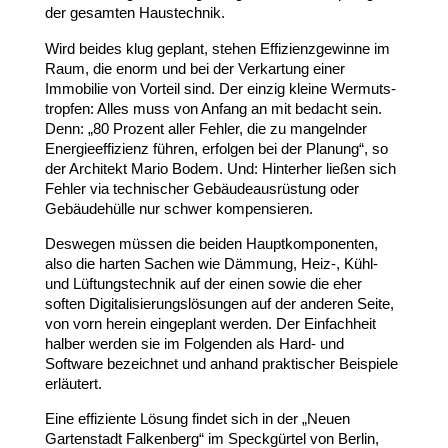
der gesamten Haustechnik.
Wird beides klug geplant, stehen Effi­zi­enz­ge­winne im
Raum, die enorm und bei der Verkartung einer
Immobilie von Vorteil sind. Der einzig kleine Wermuts­
tropfen: Alles muss von Anfang an mit bedacht sein.
Denn: „
80
Prozent aller Fehler, die zu mangelnder
Ener­gie­ef­fi­zienz führen, erfolgen bei der Planung“, so
der Architekt Mario Bodem. Und: Hinterher ließen sich
Fehler via tech­ni­scher Gebäu­de­aus­rüstung oder
Gebäu­de­hülle nur schwer kompensieren.
Deswegen müssen die beiden Haupt­kom­po­nenten,
also die harten Sachen wie Dämmung, Heiz‑, Kühl-
und Lüftungs­technik auf der einen sowie die eher
soften Digi­ta­li­sie­rungs­lö­sungen auf der anderen Seite,
von vorn herein einge­plant werden. Der Einfachheit
halber werden sie im Folgenden als Hard- und
Software bezeichnet und anhand prak­ti­scher Beispiele
erläutert.
Eine effi­ziente Lösung findet sich in der „Neuen
Garten­stadt Falkenberg“ im Speck­gürtel von Berlin,