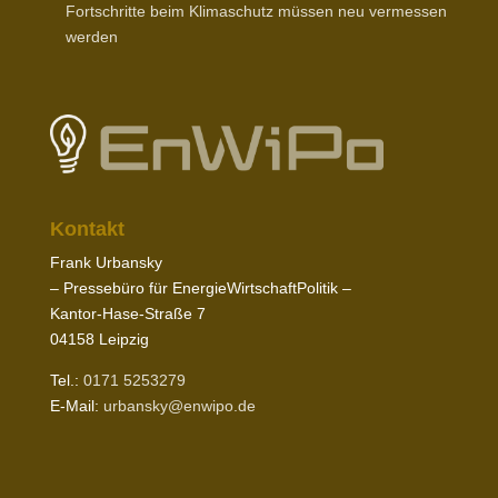
Fort­schritte beim Klima­schutz müssen neu vermessen
werden
Kontakt
Frank Urbansky
– Pres­sebüro für EnergieWirtschaftPolitik –
Kantor-​Hase-​Straße
7
04158
Leipzig
Tel.:
0171
5253279
E‑Mail:
urbansky@​enwipo.​de