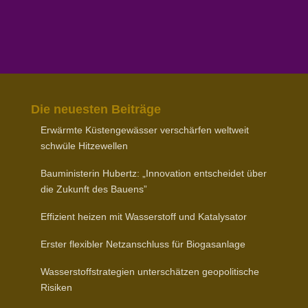
Die neuesten Beiträge
Erwärmte Küsten­ge­wässer verschärfen weltweit
schwüle Hitzewellen
Baumi­nis­terin Hubertz: „Inno­vation entscheidet über
die Zukunft des Bauens”
Effizient heizen mit Wasser­stoff und Katalysator
Erster flexibler Netz­an­schluss für Biogasanlage
Wasser­stoff­stra­tegien unter­schätzen geopo­li­tische
Risiken