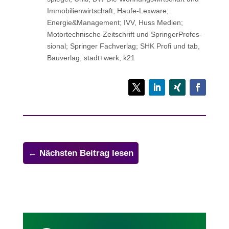
Immo­bi­li­en­wirt­schaft; Haufe-Lexware;
Energie&Management; IVV, Huss Medien;
Motor­tech­ni­sche Zeit­schrift und Sprin­ger­Pro­fes­
sio­nal; Sprin­ger Fachverlag; SHK Profi und tab,
Bau­ver­lag; stadt+werk, k21
←
Nächsten Beitrag lesen