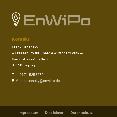
Kontakt
Frank Urbansky
– Pres­sebüro für EnergieWirtschaftPolitik –
Kantor-​Hase-​Straße
7
04158
Leipzig
Tel.:
0171
5253279
E‑Mail:
urbansky@​enwipo.​de
Impressum
Disclaimer
Daten­schutz