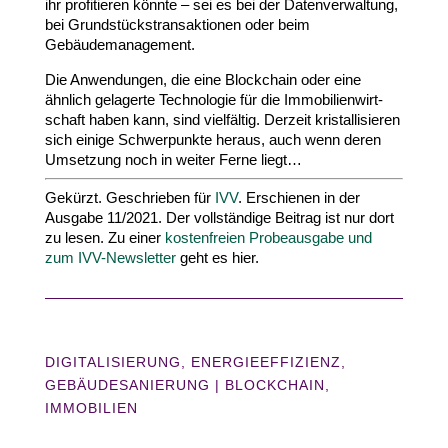
ihr profi­tieren könnte – sei es bei der Daten­ver­waltung,
bei Grund­stücks­trans­ak­tionen oder beim
Gebäudemanagement.
Die Anwen­dungen, die eine Block­chain oder eine
ähnlich gelagerte Tech­no­logie für die Immo­bi­li­en­wirt­
schaft haben kann, sind viel­fältig. Derzeit kris­tal­li­sieren
sich einige Schwer­punkte heraus, auch wenn deren
Umsetzung noch in weiter Ferne liegt…
Gekürzt. Geschrieben für
IVV
. Erschienen in der
Ausgabe
11
/​
2021
. Der voll­ständige Beitrag ist nur dort
zu lesen. Zu einer
kosten­freien Probe­ausgabe und
zum IVV-​Newsletter
geht es hier.
DIGITALISIERUNG
,
ENERGIEEFFIZIENZ
,
GEBÄUDESANIERUNG
|
BLOCKCHAIN
IMMOBILIEN