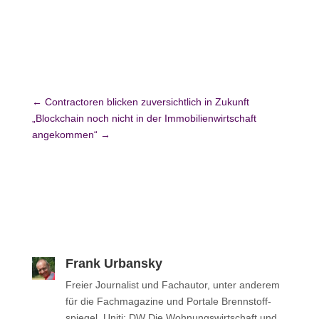
←
Contractoren blicken zuversichtlich in Zukunft
„Blockchain noch nicht in der Immobilienwirtschaft
angekommen“
→
Frank Urbansky
Freier Jour­na­list und Fach­au­tor, unter anderem
für die Fach­ma­ga­zine und Portale Brenn­stoff­
spie­gel, Uniti; DW Die Woh­nungs­wirt­schaft und