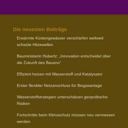
Die neuesten Beiträge
Erwärmte Küsten­ge­wässer verschärfen weltweit
schwüle Hitzewellen
Baumi­nis­terin Hubertz: „Inno­vation entscheidet über
die Zukunft des Bauens”
Effizient heizen mit Wasser­stoff und Katalysator
Erster flexibler Netz­an­schluss für Biogasanlage
Wasser­stoff­stra­tegien unter­schätzen geopo­li­tische
Risiken
Fort­schritte beim Klima­schutz müssen neu vermessen
werden