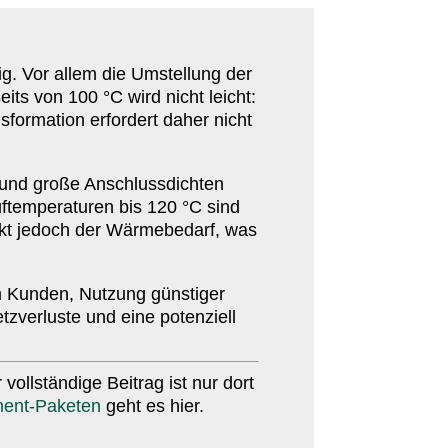
ig. Vor allem die Umstellung der
nseits von
100
°C wird nicht leicht:
­for­mation erfordert daher nicht
 und große Anschluss­dichten
f­tem­pe­ra­turen bis
120
°C sind
nkt jedoch der Wärme­bedarf, was
eim Kunden, Nutzung günstiger
­ver­luste und eine poten­ziell
voll­ständige Beitrag ist nur dort
ment-​Paketen
geht es hier.