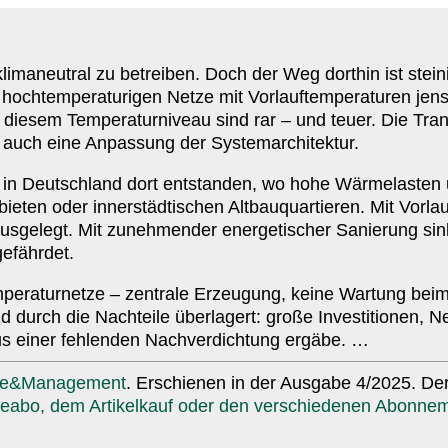
lima­neutral zu betreiben. Doch der Weg dorthin ist stein
hoch­tem­pe­ra­tu­rigen Netze mit Vorlauf­tem­pe­ra­turen je
diesem Tempe­ra­tur­niveau sind rar – und teuer. Die Trans
n auch eine Anpassung der Systemarchitektur.
tze in Deutschland dort entstanden, wo hohe Wärme­lasten
bieten oder inner­städ­ti­schen Altbau­quar­tieren. Mit Vorlau
usgelegt. Mit zuneh­mender ener­ge­ti­scher Sanierung si
gefährdet.
tem­pe­ra­tur­netze – zentrale Erzeugung, keine Wartung b
urch die Nachteile über­lagert: große Inves­ti­tionen, Netz
us einer fehlenden Nach­ver­dichtung ergäbe. …
ie
&
Management
. Erschienen in der Ausgabe
4
/​
2025.
Der 
beabo, dem Arti­kelkauf oder den verschie­denen Abonne