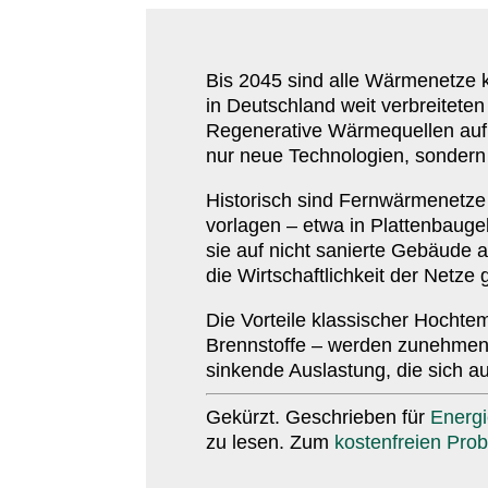
Bis
2045
sind alle Wärme­netze k
in Deutschland weit verbrei­teten 
Rege­ne­rative Wärme­quellen auf 
nur neue Tech­no­logien, sonder
Histo­risch sind Fern­wär­me­ne
vorlagen – etwa in Plat­ten­bau­ge­
sie auf nicht sanierte Gebäude a
die Wirt­schaft­lichkeit der Netze 
Die Vorteile klas­si­scher Hoch­
Brenn­stoffe – werden zunehmend d
sinkende Auslastung, die sich a
Gekürzt. Geschrieben für
Energ
zu lesen. Zum
kosten­freien Pro