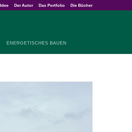
 Idee
Der Autor
Das Portfolio
Die Bücher
ENER­GE­TI­SCHES BAUEN