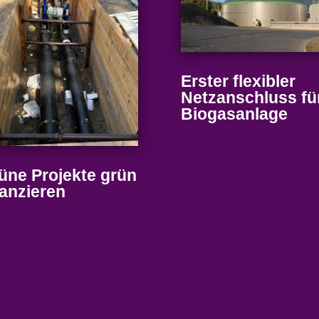
Erster flexibler
Netz­an­schluss fü
Biogasanlage
üne Projekte grün
nanzieren