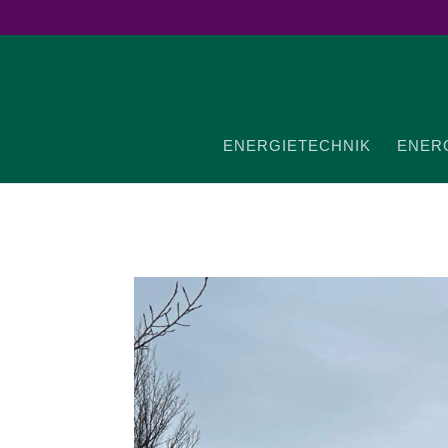
ENER­GIE­TECHNIK
ENER­G