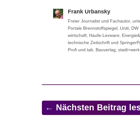
Frank Urbansky
Freier Jour­na­list und Fach­au­tor, u
Portale Brenn­stoff­spie­gel, Uniti; DW
wirt­schaft; Haufe-Lexware; Energi
tech­ni­sche Zeit­schrift und Sprin­ger­
Profi und tab, Bau­ver­lag; stadt+werk
←
Nächsten Beitrag le