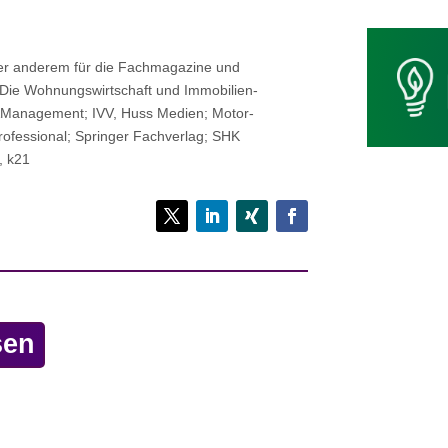
nter anderem für die Fach­ma­ga­zine und
 Die Woh­nungs­wirt­schaft und Immo­bi­li­en­
e&Management; IVV, Huss Medien; Motor­
Pro­fes­sio­nal; Sprin­ger Fachverlag; SHK
, k21
sen