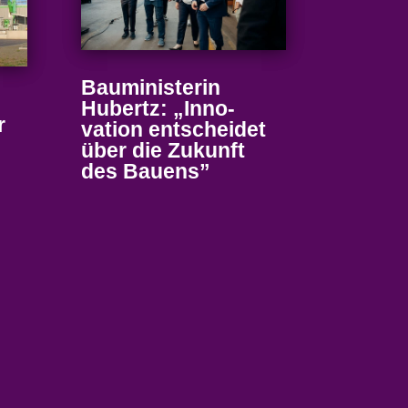
Baumi­nis­terin
Hubertz: „Inno­
r
vation entscheidet
über die Zukunft
des Bauens”