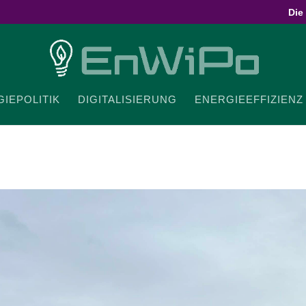
Die
IE­PO­LITIK
DIGI­TA­LI­SIERUNG
ENER­GIE­EF­FI­ZIENZ