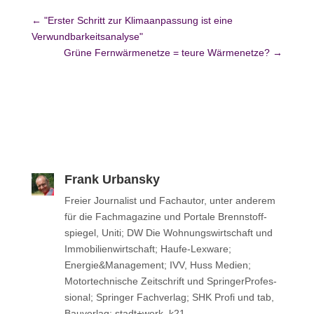
←
"Erster Schritt zur Klimaanpassung ist eine
Verwundbarkeitsanalyse"
Grüne Fernwärmenetze = teure Wärmenetze?
→
Frank Urbansky
Freier Jour­na­list und Fach­au­tor, unter anderem
für die Fach­ma­ga­zine und Portale Brenn­stoff­
spie­gel, Uniti; DW Die Woh­nungs­wirt­schaft und
Immo­bi­li­en­wirt­schaft; Haufe-Lexware;
Energie&Management; IVV, Huss Medien;
Motor­tech­ni­sche Zeit­schrift und Sprin­ger­Pro­fes­
sio­nal; Sprin­ger Fachverlag; SHK Profi und tab,
Bau­ver­lag; stadt+werk, k21