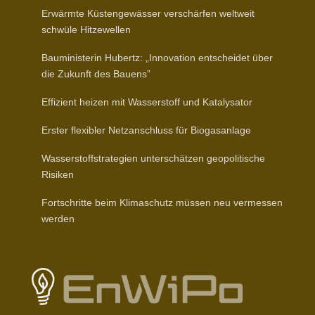
Erwärmte Küsten­ge­wässer verschärfen weltweit
schwüle Hitzewellen
Baumi­nis­terin Hubertz: „Inno­vation entscheidet über
die Zukunft des Bauens”
Effizient heizen mit Wasser­stoff und Katalysator
Erster flexibler Netz­an­schluss für Biogasanlage
Wasser­stoff­stra­tegien unter­schätzen geopo­li­tische
Risiken
Fort­schritte beim Klima­schutz müssen neu vermessen
werden