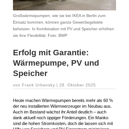
Großwärmepumpen, wie sie bei IKEA in Berlin zum
Einsatz kommen, können ganze Gewerbegebiete
beheizen. In Kombination mit PV und Speicher erhöhen
sie ihre Flexibilität. Foto: BWP
Erfolg mit Garantie:
Wärme­pumpe,
PV
und
Speicher
von
Frank Urbansky
|
28. Oktober 2025
Heute machen Wärme­pumpen bereits mehr als
60
%
der neu instal­lierten Wärme­er­zeuger im Neubau aus.
Auch im Bestand wächst ihr Anteil deutlich – auch
dank aktuell noch üppiger Förde­rungen. Ein Manko
sind die hohen Strom­kosten, doch die lassen sich mit