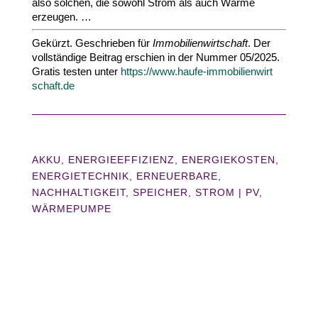
also solchen, die sowohl Strom als auch Wärme
erzeugen. …
Gekürzt. Geschrieben für
Immo­bi­li­en­wirt­schaft
. Der
voll­ständige Beitrag erschien in der Nummer
05
/​
2025
.
Gratis testen unter
https://​www​.haufe​-immo​bi​li​en​wirt​
schaft​.de
AKKU
,
ENERGIEEFFIZIENZ
,
ENERGIEKOSTEN
,
ENERGIETECHNIK
,
ERNEUERBARE
,
NACHHALTIGKEIT
,
SPEICHER
,
STROM
|
PV
WÄRMEPUMPE