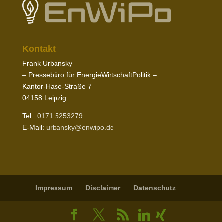
Kontakt
Frank Urbansky
– Pres­sebüro für EnergieWirtschaftPolitik –
Kantor-​Hase-​Straße
7
04158
Leipzig
Tel.:
0171
5253279
E‑Mail:
urbansky@​enwipo.​de
Impressum
Disclaimer
Daten­schutz