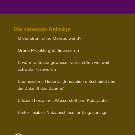
Die neuesten Beiträge
Mieter­strom ohne Mehraufwand?
Grüne Projekte grün finanzieren
Erwärmte Küsten­ge­wässer verschärfen weltweit
schwüle Hitzewellen
Baumi­nis­terin Hubertz: „Inno­vation entscheidet über
die Zukunft des Bauens”
Effizient heizen mit Wasser­stoff und Katalysator
Erster flexibler Netz­an­schluss für Biogasanlage