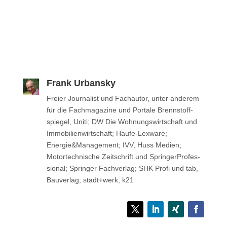
Frank Urbansky
Freier Jour­na­list und Fach­au­tor, unter anderem
für die Fach­ma­ga­zine und Portale Brenn­stoff­
spie­gel, Uniti; DW Die Woh­nungs­wirt­schaft und
Immo­bi­li­en­wirt­schaft; Haufe-Lexware;
Energie&Management; IVV, Huss Medien;
Motor­tech­ni­sche Zeit­schrift und Sprin­ger­Pro­fes­
sio­nal; Sprin­ger Fachverlag; SHK Profi und tab,
Bau­ver­lag; stadt+werk, k21