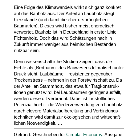
Eine Folge des Klima­wandels wirkt sich ganz konkret
auf das Bauholz aus. Der Anteil an Laubholz steigt
hier­zu­lande (und damit die eher ursprüng­lichen
Baumarten). Dieses wird bisher meist ener­ge­tisch
verwertet. Bauholz ist in Deutschland in erster Linie
Fich­tenholz. Doch das wird Schät­zungen nach in
Zukunft immer weniger aus heimi­schen Beständen
nutzbar sein.
Denn wissen­schaft­liche Studien zeigen, dass die
Fichte als „Brotbaum“ des Bauwesens klima­tisch unter
Druck steht. Laubbäume – resis­tenter gegenüber
Trocken­stress – nehmen in der Forst­wirt­schaft zu. Da
der Anteil an Stammholz, das etwa für Trag­kon­struk­
tionen genutzt wird, bei Laub­bäumen geringer ausfällt,
werden diese oft verbrannt. Dabei ist ihr stoff­liches
Potenzial hoch – die Wieder­ver­wendung von Laubholz
durch clevere Mate­ri­al­auf­be­reitung und Verbin­dungs­
tech­niken wird damit zur ökolo­gi­schen und wirt­schaft­
lichen Notwendigkeit. …
Gekürzt. Geschrieben für
Circular Economy.
Ausgabe