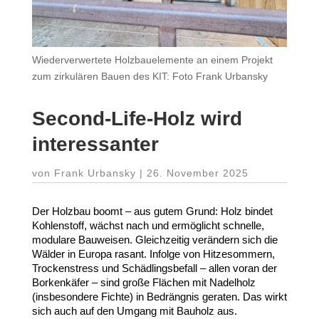
Wiederverwertete Holzbauelemente an einem Projekt
zum zirkulären Bauen des KIT: Foto Frank Urbansky
Second-​Life-​Holz wird
interessanter
von
Frank Urbansky
|
26. November 2025
Der Holzbau boomt – aus gutem Grund: Holz bindet
Kohlen­stoff, wächst nach und ermög­licht schnelle,
modulare Bauweisen. Gleich­zeitig verändern sich die
Wälder in Europa rasant. Infolge von Hitze­sommern,
Trocken­stress und Schäd­lings­befall – allen voran der
Borken­käfer – sind große Flächen mit Nadelholz
(insbe­sondere Fichte) in Bedrängnis geraten. Das wirkt
sich auch auf den Umgang mit Bauholz aus.