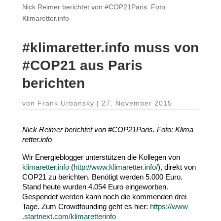
Nick Reimer berichtet von #COP21Paris. Foto:
Klimaretter.info
#klima​retter​.info muss von
#
COP
21
aus Paris
berichten
von
Frank Urbansky
|
27. November 2015
Nick Reimer berichtet von #COP
21
Paris. Foto: Klima​
retter​.info
Wir Energie­blogger unter­stützen die Kollegen von
klima​retter​.info
(
http://​www​.klima​retter​.info/
), direkt von
COP
21
zu berichten. Benötigt werden
5
.
000
Euro.
Stand heute wurden
4
.
054
Euro einge­worben.
Gespendet werden kann noch die kommenden drei
Tage. Zum Crowd­founding geht es hier:
https://​www​
.startnext​.com/​k​l​i​m​a​r​e​t​t​erinfo