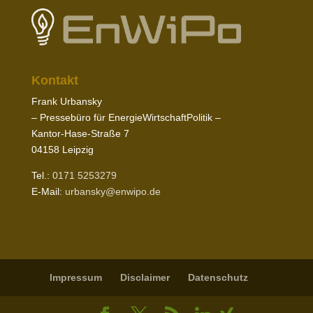
Kontakt
Frank Urbansky
– Pres­sebüro für EnergieWirtschaftPolitik –
Kantor-​Hase-​Straße
7
04158
Leipzig
Tel.:
0171
5253279
E‑Mail:
urbansky@​enwipo.​de
Impressum
Disclaimer
Daten­schutz