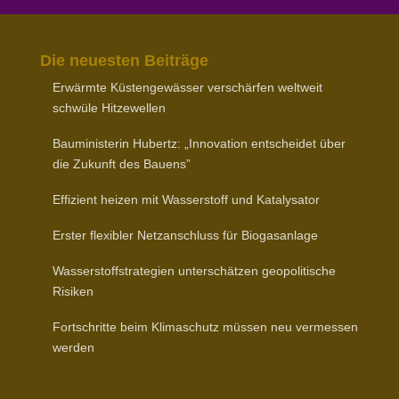
Die neuesten Beiträge
Erwärmte Küsten­ge­wässer verschärfen weltweit
schwüle Hitzewellen
Baumi­nis­terin Hubertz: „Inno­vation entscheidet über
die Zukunft des Bauens”
Effizient heizen mit Wasser­stoff und Katalysator
Erster flexibler Netz­an­schluss für Biogasanlage
Wasser­stoff­stra­tegien unter­schätzen geopo­li­tische
Risiken
Fort­schritte beim Klima­schutz müssen neu vermessen
werden