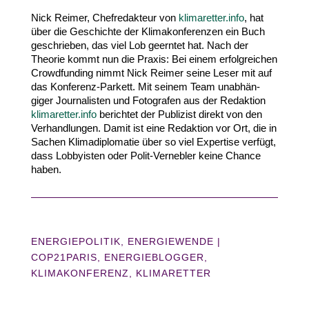
Nick Reimer, Chef­re­dakteur von
klima​retter​.info
, hat
über die Geschichte der Klima­kon­fe­renzen ein Buch
geschrieben, das viel Lob geerntet hat. Nach der
Theorie kommt nun die Praxis: Bei einem erfolg­reichen
Crowd­funding nimmt Nick Reimer seine Leser mit auf
das Konferenz-​Parkett. Mit seinem Team unab­hän­
giger Jour­na­listen und Foto­grafen aus der Redaktion
klima​retter​.info
berichtet der Publizist direkt von den
Verhand­lungen. Damit ist eine Redaktion vor Ort, die in
Sachen Klima­di­plo­matie über so viel Expertise verfügt,
dass Lobby­isten oder Polit-​Vernebler keine Chance
haben.
ENERGIEPOLITIK
,
ENERGIEWENDE
|
COP21PARIS
ENERGIEBLOGGER
KLIMAKONFERENZ
KLIMARETTER