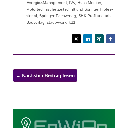
Energie&Management; IVV, Huss Medien;
Motor­tech­ni­sche Zeit­schrift und Sprin­ger­Pro­fes­
sio­nal; Sprin­ger Fachverlag; SHK Profi und tab,
Bau­ver­lag; stadt+werk, k21
←
Nächsten Beitrag lesen