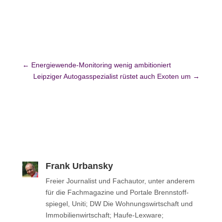
←
Energiewende-Monitoring wenig ambitioniert
Leipziger Autogasspezialist rüstet auch Exoten um
→
Frank Urbansky
Freier Jour­na­list und Fach­au­tor, unter anderem
für die Fach­ma­ga­zine und Portale Brenn­stoff­
spie­gel, Uniti; DW Die Woh­nungs­wirt­schaft und
Immo­bi­li­en­wirt­schaft; Haufe-Lexware;