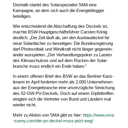
Deshalb startet des Solar­spe­zialist
SMA
eine
Kampagne, an dem sich auch die Energie­blogger
beteiligen.
Wie entscheidend die Abschaffung des Deckels ist,
machte BSW-​Hauptgeschäftsführer Carsten König
deutlich: „Die Zeit läuft ab, um den Ausbau­deckel für
neue Solar­dächer zu besei­tigen. Die Bundes­re­gierung
darf Photo­voltaik und Windkraft nicht länger gegen­ein­
ander ausspielen. „Der Verhand­lungs­poker zu Lasten
des Klima­schutzes und auf dem Rücken der Solar­
branche muss endlich ein Ende haben.“
In einem offenen Brief des
BSW
an das Berliner Kanz­
leramt im April forderten mehr als
2
.
000
Unter­nehmen
aus der Ener­gie­branche eine unver­züg­liche Strei­chung
des
52
-​GW-​PV-​Deckels. Doch auf einem Gipfel­treffen
einigten sich die Vertreter von Bund und Ländern mal
wieder nicht.
Mehr zu Aktion von
SMA
gibt es hier:
https://​www​.sma​
-sunny​.com/​d​e​r​-​p​v​-​d​e​c​k​e​l​-​m​u​s​s​-​j​e​t​z​t-weg/