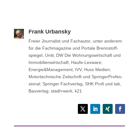
Frank Urbansky
Freier Jour­na­list und Fach­au­tor, unter anderem
für die Fach­ma­ga­zine und Portale Brenn­stoff­
spie­gel, Uniti; DW Die Woh­nungs­wirt­schaft und
Immo­bi­li­en­wirt­schaft; Haufe-Lexware;
Energie&Management; IVV, Huss Medien;
Motor­tech­ni­sche Zeit­schrift und Sprin­ger­Pro­fes­
sio­nal; Sprin­ger Fachverlag; SHK Profi und tab,
Bau­ver­lag; stadt+werk, k21