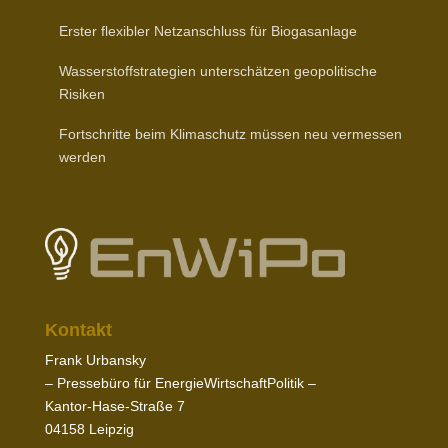
Erster flexibler Netz­an­schluss für Biogasanlage
Wasser­stoff­stra­tegien unter­schätzen geopo­li­tische
Risiken
Fort­schritte beim Klima­schutz müssen neu vermessen
werden
Kontakt
Frank Urbansky
– Pres­sebüro für EnergieWirtschaftPolitik –
Kantor-​Hase-​Straße
7
04158
Leipzig