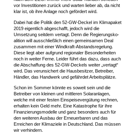
vor Inves­ti­tionen zurück und warten lieber ab, da nicht
klar ist, ob ihre Anlage noch gefördert wird.
Dabei hat die Politik den
52
-​GW-​Deckel im Klima­paket
2019
eigentlich abge­schafft, jedoch wird die
Umsetzung seitdem vertagt. Denn die Regie­rungs­ko­
alition will ausschließlich einen gemein­samen Deal
zusammen mit einer Windkraft-​Abstandsregelung.
Diese liegt aber aufgrund regio­naler Beson­der­heiten
noch in weiter Ferne. Leider führt das dazu, dass auch
die Abschaffung des
52
-​GW-​Deckels weiter „vertagt“
wird. Das verun­si­chert die Haus­be­sitzer, Betreiber,
Händler, das Handwerk und gefährdet Arbeitsplätze.
Schon im Sommer könnte es soweit sein und die
Betreiber von kleinen und mittleren Solar­an­lagen,
welche mit einer festen Einspei­se­ver­gütung rechnen,
erhalten kein Geld mehr. Eine Kata­strophe für ihre
Finan­zie­rungs­mo­delle und ganz besonders auch für
den weiteren Ausbau der Erneu­er­baren und das
Erreichen der Klima­ziele in Deutschland. Das müssen
wir verhindern.