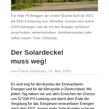
Für viele PV-Anlagen der ersten Stunde läuft ab 2021
die EEG-Förderung aus. Betreiber müssen sich schon
2019 überlegen, wie sie mit den Anlagen verfahren:
verschrotten, weiterbetreiben, direktvermarkten oder
selbst nutzen. Foto: Urbansky
Der Solar­deckel
muss weg!
von
Frank Urbansky
|
6. Mai 2020
Es wird eng für den Ausbau der Erneu­er­baren
Energien und für die Klima­ziele in Deutschland. Mit
jedem Tag nähern wir uns dem Erreichen der Grenze
von
52
GW-​PV-​Leistung und damit dem Ende der
Vergütung für das Einspeisen erneu­er­barer Energien
nach dem
EEG
. Immer mehr Solar-​Kunden scheuen