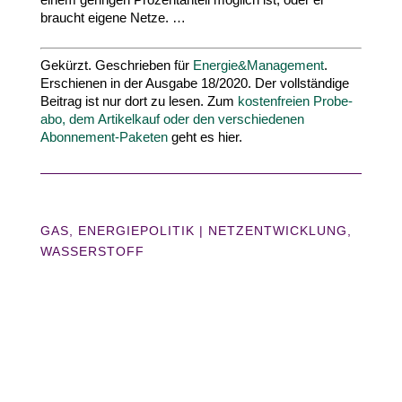
braucht eigene Netze. …
Gekürzt. Geschrie­ben für
Energie
&
Manage­ment
.
Erschie­nen in der Ausgabe
18
/​
2020
. Der vollstän­dige
Beitrag ist nur dort zu lesen. Zum
kos­ten­freien Pro­be­
abo, dem Arti­kel­kauf oder den verschie­de­nen
Abonnement-​Paketen
geht es hier.
GAS
,
ENERGIEPOLITIK
|
NETZENTWICKLUNG
WASSERSTOFF