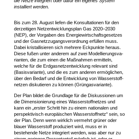
die Netze inte­griert oder dafür ein eigenes System
instal­liert werden.
Bis zum
28
. August liefen die Konsul­ta­tionen für den
derzei­tigen Netz­ent­wick­lungsplan Gas
2020
–
2030
(
NEP
), der Vorgaben des Ener­gie­wirt­schafts­ge­setzes
und der Gasnetz­zu­gangs­ver­ordnung erfüllen muss.
Dabei kris­tal­li­sieren sich mehrere Eckpunkte heraus.
Diese fußen unter anderem auf zwei Model­lie­rungs­va­
ri­anten, die zum einen die Maßnahmen ermitteln,
welche für die Erdgas­netz­ent­wicklung relevant sind
(Basis­va­riante), und die es zum anderen ermög­lichen,
über den Bedarf und die Entwicklung von Wasser­stoff­
netzen disku­tieren zu können (Grün­gas­va­riante).
Der Plan bildet die Grundlage für die Diskus­sionen um
die Dimen­sio­nierung eines Wasser­stoff­netzes und
kann ein „erster Schritt hin zu einem natio­nalen und
perspek­ti­visch euro­päi­schen Wasser­stoffnetz“ sein, so
der Plan. Denn wenn wirklich vermehrt grüner oder
blauer Wasser­stoff produ­ziert wird, muss er in
bestehende Netze inte­griert werden, was aber nur zu
einem geringen Prozent­anteil möglich ist, oder er