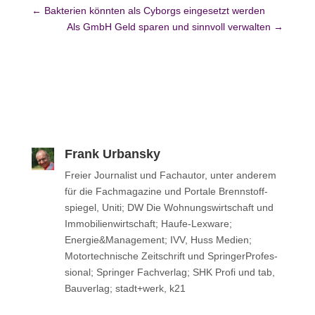
←
Bakterien könnten als Cyborgs eingesetzt werden
Als GmbH Geld sparen und sinnvoll verwalten
→
Frank Urbansky
Freier Jour­na­list und Fach­au­tor, unter anderem
für die Fach­ma­ga­zine und Portale Brenn­stoff­
spie­gel, Uniti; DW Die Woh­nungs­wirt­schaft und
Immo­bi­li­en­wirt­schaft; Haufe-Lexware;
Energie&Management; IVV, Huss Medien;
Motor­tech­ni­sche Zeit­schrift und Sprin­ger­Pro­fes­
sio­nal; Sprin­ger Fachverlag; SHK Profi und tab,
Bau­ver­lag; stadt+werk, k21