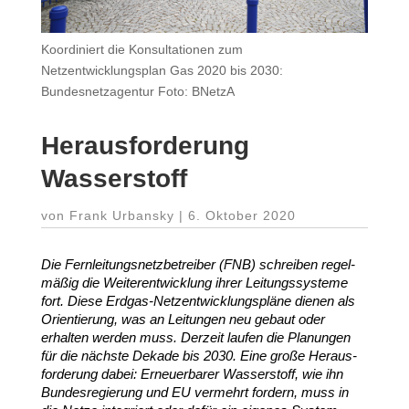
Koordiniert die Konsultationen zum
Netzentwicklungsplan Gas 2020 bis 2030:
Bundesnetzagentur Foto: BNetzA
Heraus­for­derung
Wasserstoff
von
Frank Urbansky
|
6. Oktober 2020
Die Fern­lei­tungs­netz­be­treiber (
FNB
) schreiben regel­
mäßig die Weiter­ent­wicklung ihrer Leitungs­systeme
fort. Diese Erdgas-​Netzentwicklungspläne dienen als
Orien­tierung, was an Leitungen neu gebaut oder
erhalten werden muss. Derzeit laufen die Planungen
für die nächste Dekade bis
2030
. Eine große Heraus­
for­derung dabei: Erneu­er­barer Wasser­stoff, wie ihn
Bundes­re­gierung und
EU
vermehrt fordern, muss in