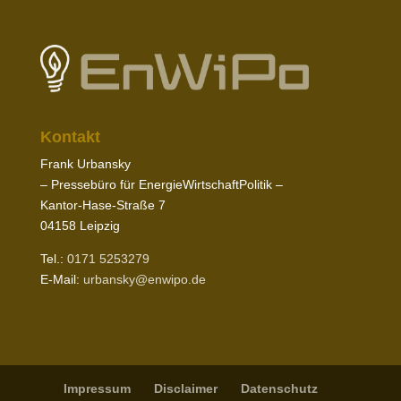
Kontakt
Frank Urbansky
– Pres­sebüro für EnergieWirtschaftPolitik –
Kantor-​Hase-​Straße
7
04158
Leipzig
Tel.:
0171
5253279
E‑Mail:
urbansky@​enwipo.​de
Impressum
Disclaimer
Daten­schutz