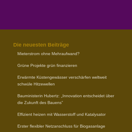
Die neuesten Beiträge
Mieter­strom ohne Mehraufwand?
Grüne Projekte grün finanzieren
Erwärmte Küsten­ge­wässer verschärfen weltweit
schwüle Hitzewellen
Baumi­nis­terin Hubertz: „Inno­vation entscheidet über
die Zukunft des Bauens”
Effizient heizen mit Wasser­stoff und Katalysator
Erster flexibler Netz­an­schluss für Biogasanlage