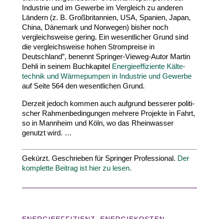
Industrie und im Gewerbe im Vergleich zu anderen
Ländern (z. B. Groß­bri­tannien,
USA
, Spanien, Japan,
China, Dänemark und Norwegen) bisher noch
vergleichs­weise gering. Ein wesent­licher Grund sind
die vergleichs­weise hohen Strom­preise in
Deutschland”, benennt Springer-​Vieweg-​Autor Martin
Dehli in seinem Buch­ka­pitel
Ener­gie­ef­fi­ziente Kälte­
technik und Wärme­pumpen in Industrie und Gewerbe
auf Seite
564
den wesent­lichen Grund.
Derzeit jedoch kommen auch aufgrund besserer poli­ti­
scher Rahmen­be­din­gungen mehrere Projekte in Fahrt,
so in Mannheim und Köln, wo das Rhein­wasser
genutzt wird. …
Gekürzt. Geschrieben für Springer Profes­sional.
Der
komplette Beitrag ist hier zu lesen.