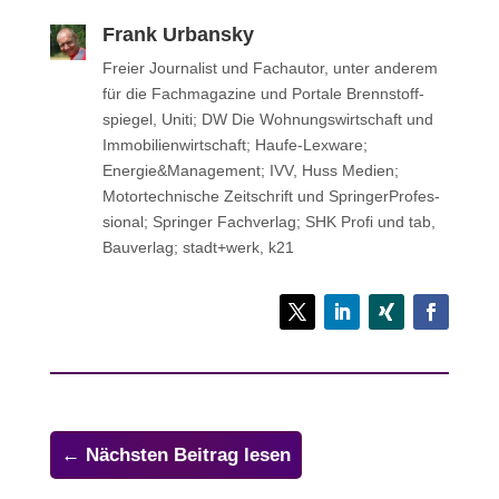
Frank Urbansky
Freier Jour­na­list und Fach­au­tor, unter anderem
für die Fach­ma­ga­zine und Portale Brenn­stoff­
spie­gel, Uniti; DW Die Woh­nungs­wirt­schaft und
Immo­bi­li­en­wirt­schaft; Haufe-Lexware;
Energie&Management; IVV, Huss Medien;
Motor­tech­ni­sche Zeit­schrift und Sprin­ger­Pro­fes­
sio­nal; Sprin­ger Fachverlag; SHK Profi und tab,
Bau­ver­lag; stadt+werk, k21
←
Nächsten Beitrag lesen