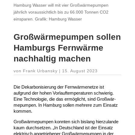
Hamburg Wasser will mit vier Großwärmepumpen
jährlich voraussichtlich bis zu 66.000 Tonnen CO2
einsparen. Grafik: Hamburg Wasser
Groß­wär­me­pumpen sollen
Hamburgs Fernwärme
nach­haltig machen
von
Frank Urbansky
|
15. August 2023
Die Dekar­bo­ni­sierung der Fern­wär­me­netze ist
aufgrund der hohen Vorlauf­tem­pe­ra­turen schwierig.
Eine Tech­no­logie, die das ermög­licht, sind Groß­wär­
me­pumpen. In Hamburg sollen mehrere zum Einsatz
kommen.
Groß­wär­me­pumpen konnten sich bislang hier­zu­lande
kaum durch­setzen. „In Deutschland ist der Einsatz
elek­trisch ange­trie­bener Groß­wär­me­pumpen in der