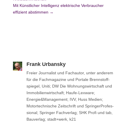
Mit Künstlicher Intelligenz elektrische Verbraucher
effizient abstimmen
→
Frank Urbansky
Freier Jour­na­list und Fach­au­tor, unter anderem
für die Fach­ma­ga­zine und Portale Brenn­stoff­
spie­gel, Uniti; DW Die Woh­nungs­wirt­schaft und
Immo­bi­li­en­wirt­schaft; Haufe-Lexware;
Energie&Management; IVV, Huss Medien;
Motor­tech­ni­sche Zeit­schrift und Sprin­ger­Pro­fes­
sio­nal; Sprin­ger Fachverlag; SHK Profi und tab,
Bau­ver­lag; stadt+werk, k21