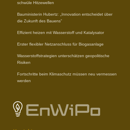
schwüle Hitzewellen
Baumi­nis­terin Hubertz: „Inno­vation entscheidet über
die Zukunft des Bauens”
Effizient heizen mit Wasser­stoff und Katalysator
Erster flexibler Netz­an­schluss für Biogasanlage
Wasser­stoff­stra­tegien unter­schätzen geopo­li­tische
Risiken
Fort­schritte beim Klima­schutz müssen neu vermessen
werden