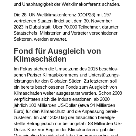
und Unab­hän­gigkeit der Welt­kli­ma­kon­ferenz schaden.
Die
28
. UN-​Weltklimakonferenz (
COP
28
) mit
197
vertre­tenen Staaten findet seit dem
30
. November
2023
in Dubai statt. Über
70
.
000
Teil­nehmer, darunter
Staats­chefs, Minis­terien und Vertreter verschie­dener
Sektoren, werden erwartet.
Fond für Ausgleich von
Klimaschäden
Im Fokus stehen die Umsetzung des
2015
beschlos­
senen Pariser Klima­ab­kommens und Unter­stüt­zungs­
leis­tungen für den Globalen Süden. Zu letzterem soll
ein bereits beschlos­sener Fonds zum Ausgleich von
Klima­schäden weiter ausge­staltet werden. Schon
2009
verpflich­teten sich die Indus­trie­na­tionen, ab
2020
jährlich
100
Milli­arden US-​Dollar (etwa
94
Milli­arden
Euro) für den Klima­schutz und die Anpassung bereit­
zu­stellen. Im Jahr
2020
lag der tatsächlich bereit­ge­
stellte Betrag jedoch nur bei ungefähr
83
Milli­arden US-​
Dollar. Kurz vor Beginn der Klima­kon­ferenz gab die
Orga­ni­sation für wirt­schaft­liche Zusam­men­arbeit und