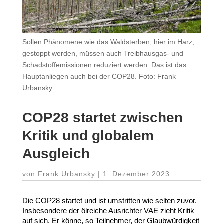
Sollen Phänomene wie das Waldsterben, hier im Harz,
gestoppt werden, müssen auch Treibhausgas- und
Schadstoffemissionen reduziert werden. Das ist das
Hauptanliegen auch bei der COP28. Foto: Frank
Urbansky
COP
28
startet zwischen
Kritik und globalem
Ausgleich
von
Frank Urbansky
|
1. Dezember 2023
Die
COP
28
startet und ist umstritten wie selten zuvor.
Insbe­sondere der ölreiche Ausrichter
VAE
zieht Kritik
auf sich. Er könne, so Teil­nehmer, der Glaub­wür­digkeit