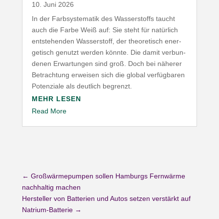
10. Juni 2026
In der Farb­sys­te­matik des Wasser­stoffs taucht
auch die Farbe Weiß auf: Sie steht für natürlich
entste­henden Wasser­stoff, der theo­re­tisch ener­
ge­tisch genutzt werden könnte. Die damit verbun­
denen Erwar­tungen sind groß. Doch bei näherer
Betrachtung erweisen sich die global verfüg­baren
Poten­ziale als deutlich begrenzt.
MEHR LESEN
Read More
←
Großwärmepumpen sollen Hamburgs Fernwärme
nachhaltig machen
Hersteller von Batterien und Autos setzen verstärkt auf
Natrium-Batterie
→