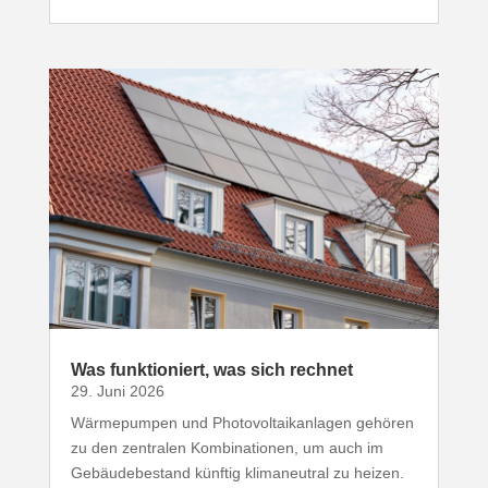
Was funk­tio­niert, was sich rechnet
29. Juni 2026
Wärme­pumpen und Photo­vol­ta­ik­an­lagen gehören
zu den zentralen Kombi­na­tionen, um auch im
Gebäu­de­be­stand künftig klima­neutral zu heizen.