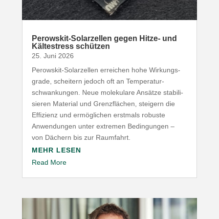
Perowskit-​Solarzellen gegen Hitze- und
Kälte­stress schützen
25. Juni 2026
Perowskit-​Solarzellen erreichen hohe Wirkungs­
grade, scheitern jedoch oft an Tempe­ra­tur­
schwan­kungen. Neue mole­kulare Ansätze stabi­li­
sieren Material und Grenz­flächen, steigern die
Effizienz und ermög­lichen erstmals robuste
Anwen­dungen unter extremen Bedin­gungen –
von Dächern bis zur Raumfahrt.
MEHR LESEN
Read More