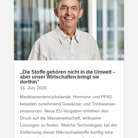
„
Die Stoffe gehören nicht in die Umwelt –
aber unser Wirt­schaften bringt sie
dorthin”
16. Juni 2026
Medi­ka­men­ten­rück­stände, Hormone und
PFAS
belasten zunehmend Gewässer und Trink­was­ser­
res­sourcen. Neue EU-​Vorgaben erhöhen den
Druck auf die Wasser­wirt­schaft, wirksame
Lösungen zu finden. Welche Tech­no­logien bei der
Entfernung dieser Mikro­schad­stoffe künftig eine