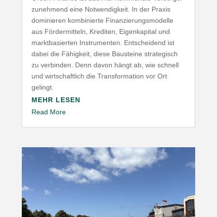
zunehmend eine Notwen­digkeit. In der Praxis
domi­nieren kombi­nierte Finan­zie­rungs­mo­delle
aus Förder­mitteln, Krediten, Eigen­ka­pital und
markt­ba­sierten Instru­menten. Entscheidend ist
dabei die Fähigkeit, diese Bausteine stra­te­gisch
zu verbinden. Denn davon hängt ab, wie schnell
und wirt­schaftlich die Trans­for­mation vor Ort
gelingt.
MEHR LESEN
Read More