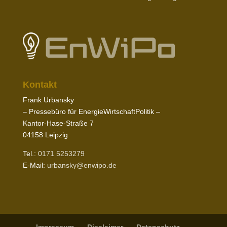
Kontakt
Frank Urbansky
– Pres­sebüro für EnergieWirtschaftPolitik –
Kantor-​Hase-​Straße
7
04158
Leipzig
Tel.:
0171
5253279
E‑Mail:
urbansky@​enwipo.​de