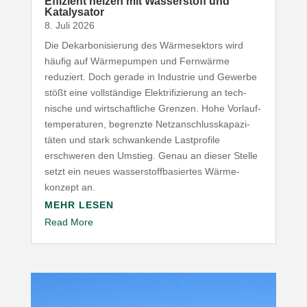
Effizient heizen mit Wasser­stoff und
Katalysator
8. Juli 2026
Die Dekar­bo­ni­sierung des Wärme­sektors wird
häufig auf Wärme­pumpen und Fernwärme
reduziert. Doch gerade in Industrie und Gewerbe
stößt eine voll­ständige Elek­tri­fi­zierung an tech­
nische und wirt­schaft­liche Grenzen. Hohe Vorlauf­
tem­pe­ra­turen, begrenzte Netz­an­schluss­ka­pa­zi­
täten und stark schwan­kende Last­profile
erschweren den Umstieg. Genau an dieser Stelle
setzt ein neues wasser­stoff­ba­siertes Wärme­
konzept an.
MEHR LESEN
Read More