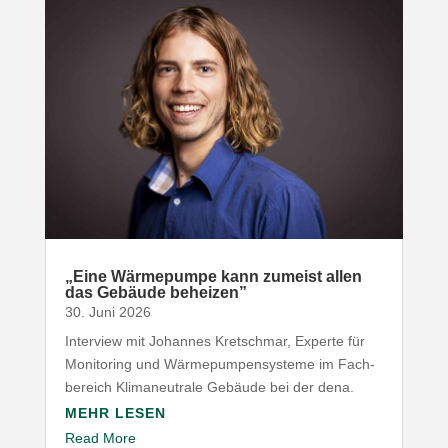
„
Eine Wärme­pumpe kann zumeist allen
das Gebäude beheizen”
30. Juni 2026
Interview mit Johannes Kret­schmar, Experte für
Moni­toring und Wärme­pum­pen­systeme im Fach­
be­reich Klima­neu­trale Gebäude bei der dena.
MEHR LESEN
Read More