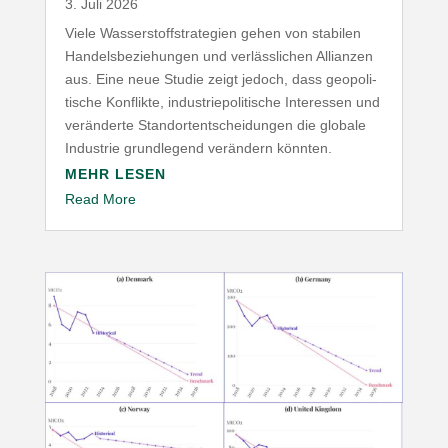
3. Juli 2026
Viele Wasser­stoff­stra­tegien gehen von stabilen
Handels­be­zie­hungen und verläss­lichen Allianzen
aus. Eine neue Studie zeigt jedoch, dass geopo­li­
tische Konflikte, indus­trie­po­li­tische Inter­essen und
verän­derte Stand­ort­ent­schei­dungen die globale
Industrie grund­legend verändern könnten.
MEHR LESEN
Read More