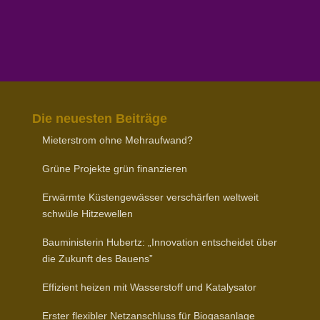
Die neuesten Beiträge
Mieter­strom ohne Mehraufwand?
Grüne Projekte grün finanzieren
Erwärmte Küsten­ge­wässer verschärfen weltweit
schwüle Hitzewellen
Baumi­nis­terin Hubertz: „Inno­vation entscheidet über
die Zukunft des Bauens”
Effizient heizen mit Wasser­stoff und Katalysator
Erster flexibler Netz­an­schluss für Biogasanlage