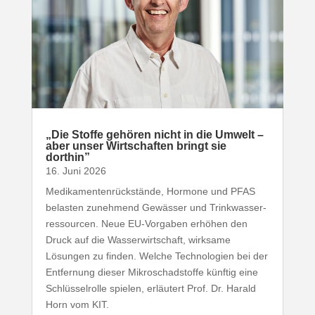
„
Die Stoffe gehören nicht in die Umwelt –
aber unser Wirt­schaften bringt sie
dorthin”
16. Juni 2026
Medi­ka­men­ten­rück­stände, Hormone und
PFAS
belasten zunehmend Gewässer und Trink­was­ser­
res­sourcen. Neue EU-​Vorgaben erhöhen den
Druck auf die Wasser­wirt­schaft, wirksame
Lösungen zu finden. Welche Tech­no­logien bei der
Entfernung dieser Mikro­schad­stoffe künftig eine
Schlüs­sel­rolle spielen, erläutert Prof. Dr. Harald
Horn vom
KIT
.