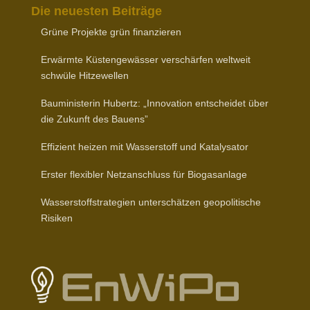
Die neuesten Beiträge
Grüne Projekte grün finanzieren
Erwärmte Küsten­ge­wässer verschärfen weltweit
schwüle Hitzewellen
Baumi­nis­terin Hubertz: „Inno­vation entscheidet über
die Zukunft des Bauens”
Effizient heizen mit Wasser­stoff und Katalysator
Erster flexibler Netz­an­schluss für Biogasanlage
Wasser­stoff­stra­tegien unter­schätzen geopo­li­tische
Risiken