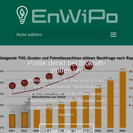
Seite wählen
Politik denkt bei Biokraft­
stoffen um
Biokraft­stoffe sind die ‚low-​hanging fruits‘
der Verkehrs­wende. Diese Ansicht
scheint sich auch bei der Politik wieder
durch­zu­setzen, nachdem Biodiesel und
Co jahrelang das Leben schwer gemacht
wurden.
Lesen Sie mehr