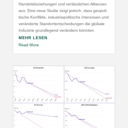
Handels­be­zie­hungen und verläss­lichen Allianzen
aus. Eine neue Studie zeigt jedoch, dass geopo­li­
tische Konflikte, indus­trie­po­li­tische Inter­essen und
verän­derte Stand­ort­ent­schei­dungen die globale
Industrie grund­legend verändern könnten.
MEHR LESEN
Read More