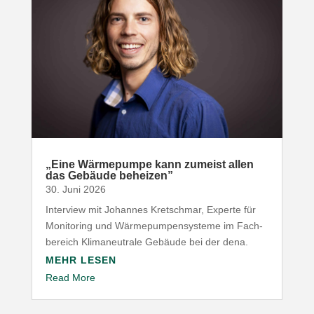
„
Eine Wärme­pumpe kann zumeist allen
das Gebäude beheizen”
30. Juni 2026
Interview mit Johannes Kret­schmar, Experte für
Moni­toring und Wärme­pum­pen­systeme im Fach­
be­reich Klima­neu­trale Gebäude bei der dena.
MEHR LESEN
Read More