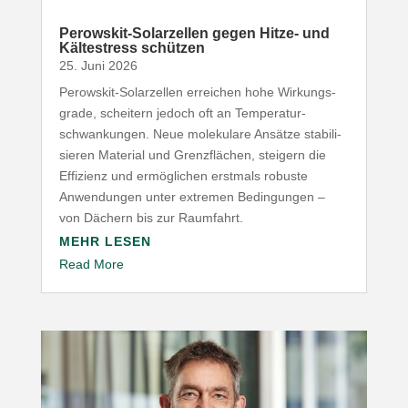
Perowskit-​Solarzellen gegen Hitze- und
Kälte­stress schützen
25. Juni 2026
Perowskit-​Solarzellen erreichen hohe Wirkungs­
grade, scheitern jedoch oft an Tempe­ra­tur­
schwan­kungen. Neue mole­kulare Ansätze stabi­li­
sieren Material und Grenz­flächen, steigern die
Effizienz und ermög­lichen erstmals robuste
Anwen­dungen unter extremen Bedin­gungen –
von Dächern bis zur Raumfahrt.
MEHR LESEN
Read More