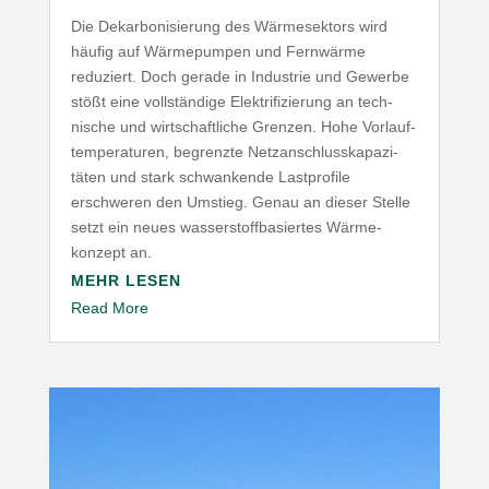
Die Dekar­bo­ni­sierung des Wärme­sektors wird
häufig auf Wärme­pumpen und Fernwärme
reduziert. Doch gerade in Industrie und Gewerbe
stößt eine voll­ständige Elek­tri­fi­zierung an tech­
nische und wirt­schaft­liche Grenzen. Hohe Vorlauf­
tem­pe­ra­turen, begrenzte Netz­an­schluss­ka­pa­zi­
täten und stark schwan­kende Last­profile
erschweren den Umstieg. Genau an dieser Stelle
setzt ein neues wasser­stoff­ba­siertes Wärme­
konzept an.
MEHR LESEN
Read More