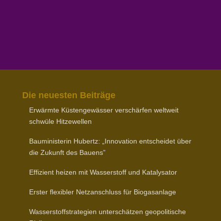
Die neuesten Beiträge
Erwärmte Küsten­ge­wässer verschärfen weltweit
schwüle Hitzewellen
Baumi­nis­terin Hubertz: „Inno­vation entscheidet über
die Zukunft des Bauens”
Effizient heizen mit Wasser­stoff und Katalysator
Erster flexibler Netz­an­schluss für Biogasanlage
Wasser­stoff­stra­tegien unter­schätzen geopo­li­tische