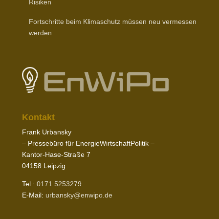
Risiken
Fort­schritte beim Klima­schutz müssen neu vermessen
werden
Kontakt
Frank Urbansky
– Pres­sebüro für EnergieWirtschaftPolitik –
Kantor-​Hase-​Straße
7
04158
Leipzig
Tel.:
0171
5253279
E‑Mail:
urbansky@​enwipo.​de