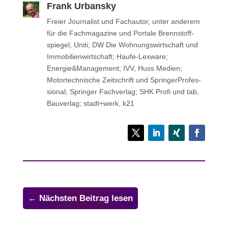
Frank Urbansky
Freier Jour­na­list und Fach­au­tor, unter anderem
für die Fach­ma­ga­zine und Portale Brenn­stoff­
spie­gel, Uniti; DW Die Woh­nungs­wirt­schaft und
Immo­bi­li­en­wirt­schaft; Haufe-Lexware;
Energie&Management; IVV, Huss Medien;
Motor­tech­ni­sche Zeit­schrift und Sprin­ger­Pro­fes­
sio­nal; Sprin­ger Fachverlag; SHK Profi und tab,
Bau­ver­lag; stadt+werk, k21
←
Nächsten Beitrag lesen