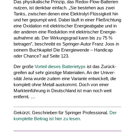
Das physi­ka­lische Prinzip, das Redox-​Flow-​Batterien
nutzen, ist denkbar einfach. „Sie bestehen aus zwei
Tanks, zwischen denen eine Elektrolyt-​Flüssigkeit hin
und her gepumpt wird. Dabei läuft in einer Fließ­richtung
eine Oxidation mit elek­tri­scher Ener­gie­abgabe und in
der anderen eine Reduktion mit elek­tri­scher Ener­gie­
auf­nahme ab. Der Wirkungsgrad kann bis zu
75
%
betragen”, beschreibt es Springer-​Autor Franz Joos in
seinem Buch­ka­pitel Die Ener­gie­wende – Handicap
oder Chance?
auf Seite
123
.
Der große
Vorteil dieses Batte­rietyps
ist das Zurück­
greifen auf sehr günstige Mate­rialien. An der Univer­
sität Jena wurde zudem eine Variante entwi­ckelt, die
komplett ohne Metall auskommt. Doch von einer
Markt­ein­führung in Deutschland ist man noch weit
entfernt. …
Gekürzt. Geschrie­ben für Sprin­ger Pro­fes­sio­nal.
Der
kom­plette Beitrag ist hier zu lesen.