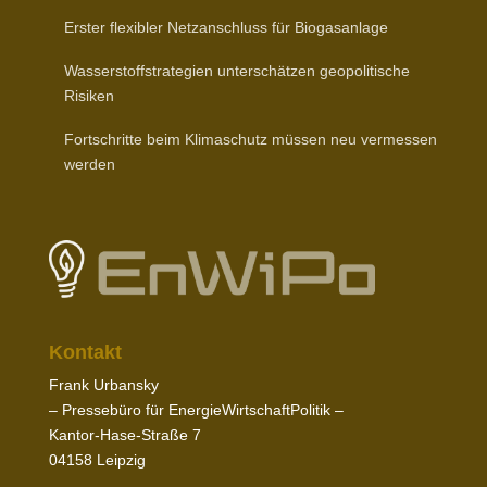
Erster flexibler Netz­an­schluss für Biogasanlage
Wasser­stoff­stra­tegien unter­schätzen geopo­li­tische
Risiken
Fort­schritte beim Klima­schutz müssen neu vermessen
werden
Kontakt
Frank Urbansky
– Pres­sebüro für EnergieWirtschaftPolitik –
Kantor-​Hase-​Straße
7
04158
Leipzig