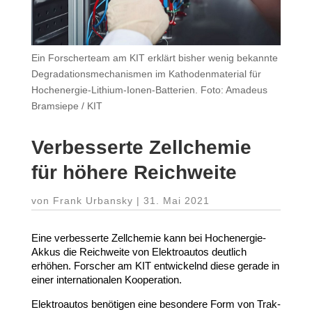
Ein Forscherteam am KIT erklärt bisher wenig bekannte
Degradationsmechanismen im Kathodenmaterial für
Hochenergie-Lithium-Ionen-Batterien. Foto: Amadeus
Bramsiepe / KIT
Verbes­serte Zell­chemie
für höhere Reichweite
von
Frank Urbansky
|
31. Mai 2021
Eine verbes­serte Zell­chemie kann bei Hochenergie-​
Akkus die Reich­weite von Elek­tro­autos deutlich
erhöhen. Forscher am
KIT
entwi­ckelnd diese gerade in
einer inter­na­tio­nalen Kooperation.
Elek­tro­autos benötigen eine besondere Form von Trak­