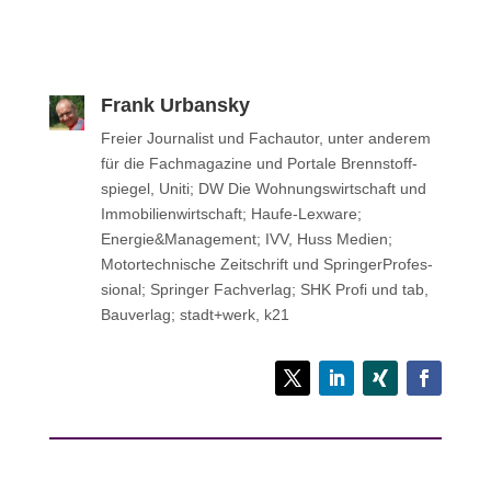
Frank Urbansky
Freier Jour­na­list und Fach­au­tor, unter anderem
für die Fach­ma­ga­zine und Portale Brenn­stoff­
spie­gel, Uniti; DW Die Woh­nungs­wirt­schaft und
Immo­bi­li­en­wirt­schaft; Haufe-Lexware;
Energie&Management; IVV, Huss Medien;
Motor­tech­ni­sche Zeit­schrift und Sprin­ger­Pro­fes­
sio­nal; Sprin­ger Fachverlag; SHK Profi und tab,
Bau­ver­lag; stadt+werk, k21