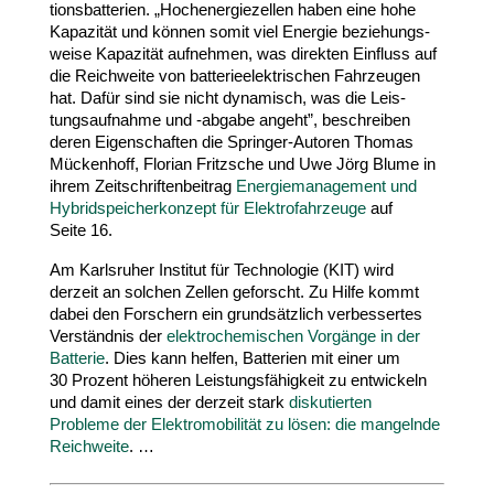
ti­ons­bat­terien. „Hoch­en­er­gie­zellen haben eine hohe
Kapazität und können somit viel Energie bezie­hungs­
weise Kapazität aufnehmen, was direkten Einfluss auf
die Reich­weite von batte­rie­elek­tri­schen Fahr­zeugen
hat. Dafür sind sie nicht dynamisch, was die Leis­
tungs­auf­nahme und ‑abgabe angeht”, beschreiben
deren Eigen­schaften die Springer-​Autoren Thomas
Mückenhoff, Florian Fritzsche und Uwe Jörg Blume in
ihrem Zeit­schrif­ten­beitrag
Ener­gie­ma­nagement und
Hybrid­spei­cher­konzept für Elek­tro­fahr­zeuge
auf
Seite
16
.
Am Karls­ruher Institut für Tech­no­logie (
KIT
) wird
derzeit an solchen Zellen geforscht. Zu Hilfe kommt
dabei den Forschern ein grund­sätzlich verbes­sertes
Verständnis der
elek­tro­che­mi­schen Vorgänge in der
Batterie
. Dies kann helfen, Batterien mit einer um
30
Prozent höheren Leis­tungs­fä­higkeit zu entwi­ckeln
und damit eines der derzeit stark
disku­tierten
Probleme der Elek­tro­mo­bi­lität zu lösen: die mangelnde
Reich­weite
. …