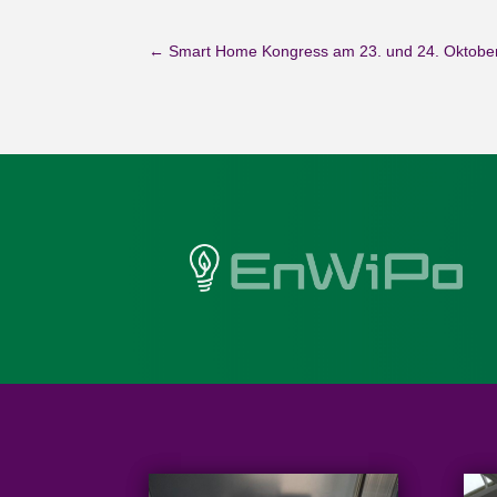
←
Smart Home Kongress am 23. und 24. Oktober