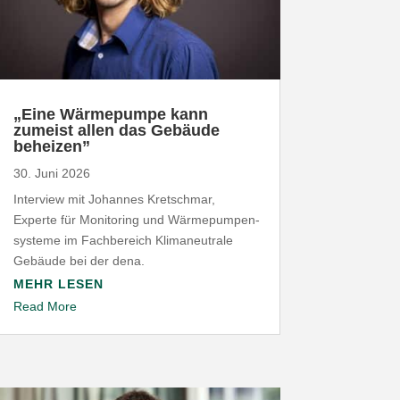
„
Eine Wärme­pumpe kann
zumeist allen das Gebäude
beheizen”
30. Juni 2026
Interview mit Johannes Kret­schmar,
Experte für Moni­toring und Wärme­pum­pen­
systeme im Fach­be­reich Klima­neu­trale
Gebäude bei der dena.
MEHR LESEN
Read More