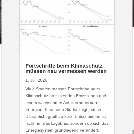
Fort­schritte beim Klima­schutz
müssen neu vermessen werden
1. Juli 2026
Viele Staaten messen Fort­schritte beim
Klima­schutz an sinkenden Emis­sionen und
einem wach­senden Anteil erneu­er­barer
Energien. Eine neue Studie zeigt jedoch:
Diese Sicht greift zu kurz. Entscheidend ist
nicht nur das Ergebnis, sondern ob sich das
Ener­gie­system grund­legend verändert.