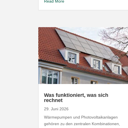
Read More
Was funk­tio­niert, was sich
rechnet
29. Juni 2026
Wärme­pumpen und Photo­vol­ta­ik­an­lagen
gehören zu den zentralen Kombi­na­tionen,