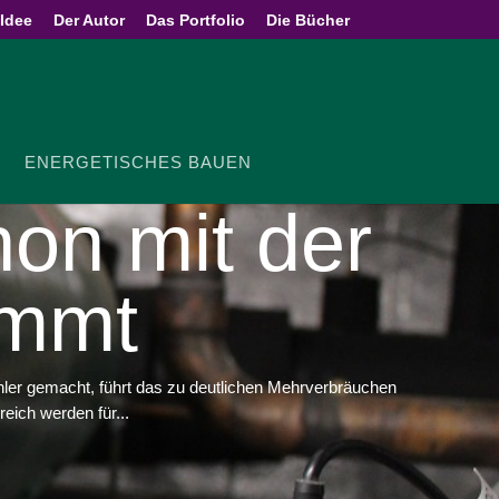
 Idee
Der Autor
Das Portfolio
Die Bücher
ENER­GE­TI­SCHES BAUEN
chon mit der
immt
hler gemacht, führt das zu deutlichen Mehrverbräuchen
ich werden für...