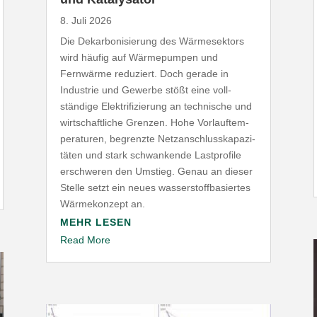
8. Juli 2026
Die Dekar­bo­ni­sierung des Wärme­sektors
wird häufig auf Wärme­pumpen und
Fernwärme reduziert. Doch gerade in
Industrie und Gewerbe stößt eine voll­
ständige Elek­tri­fi­zierung an tech­nische und
wirt­schaft­liche Grenzen. Hohe Vorlauf­tem­
pe­ra­turen, begrenzte Netz­an­schluss­ka­pa­zi­
täten und stark schwan­kende Last­profile
erschweren den Umstieg. Genau an dieser
Stelle setzt ein neues wasser­stoff­ba­siertes
Wärme­konzept an.
MEHR LESEN
Read More