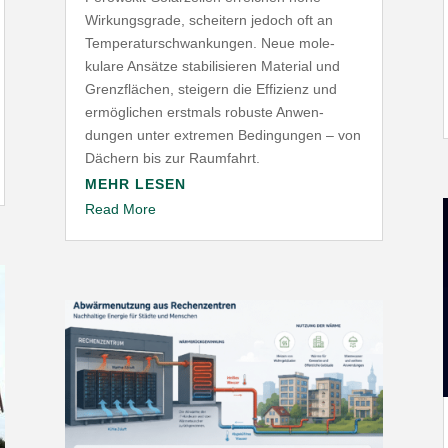
Wirkungs­grade, scheitern jedoch oft an
Tempe­ra­tur­schwan­kungen. Neue mole­
kulare Ansätze stabi­li­sieren Material und
Grenz­flächen, steigern die Effizienz und
ermög­lichen erstmals robuste Anwen­
dungen unter extremen Bedin­gungen – von
Dächern bis zur Raumfahrt.
MEHR LESEN
Read More