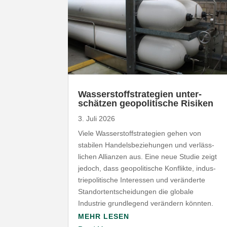
Wasser­stoff­stra­tegien unter­
schätzen geopo­li­tische Risiken
3. Juli 2026
Viele Wasser­stoff­stra­tegien gehen von
stabilen Handels­be­zie­hungen und verläss­
lichen Allianzen aus. Eine neue Studie zeigt
jedoch, dass geopo­li­tische Konflikte, indus­
trie­po­li­tische Inter­essen und verän­derte
Stand­ort­ent­schei­dungen die globale
Industrie grund­legend verändern könnten.
MEHR LESEN