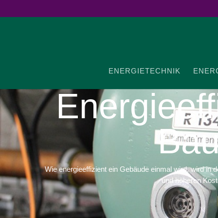
ENER­GIE­TECHNIK
ENER­G
Ener­gie­ef
Bau
Wie energieeffizient ein Gebäude einmal wird, wird i
und höheren Kost