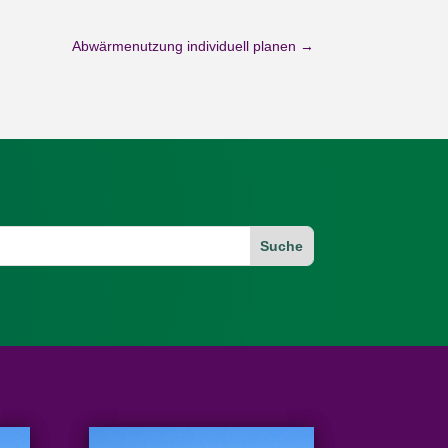
Abwärmenutzung individuell planen
→