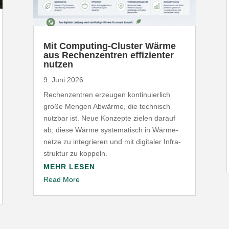
Mit Computing-​Cluster Wärme
aus Rechen­zentren effi­zi­enter
nutzen
9. Juni 2026
Rechen­zentren erzeugen konti­nu­ierlich
große Mengen Abwärme, die technisch
nutzbar ist. Neue Konzepte zielen darauf
ab, diese Wärme syste­ma­tisch in Wärme­
netze zu inte­grieren und mit digitaler Infra­
struktur zu koppeln.
MEHR LESEN
Read More