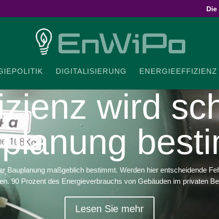
Die
IE­PO­LITIK
DIGI­TA­LI­SIERUNG
ENER­GIE­EF­FI­ZIENZ
­fi­zienz wird s
planung best
n der Bauplanung maßgeblich bestimmt. Werden hier entscheidende Fe
en. 90 Prozent des Energieverbrauchs von Gebäuden im privaten Bere
Lesen Sie mehr