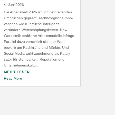
4. Juni 2026
Die Arbeitswelt
2026
ist von tief­grei­fenden
Umbrüchen geprägt. Tech­no­lo­gische Inno­
va­tionen wie Künst­liche Intel­ligenz
verändern Wert­schöp­fungs­ketten. New
Work stellt etablierte Arbeits­mo­delle infrage.
Parallel dazu verschärft sich der Wett­
bewerb um Fach­kräfte und Märkte. Und
Social Media wirkt zunehmend als Kata­ly­
sator für Sicht­barkeit, Repu­tation und
Unternehmenskultur.
MEHR LESEN
Read More