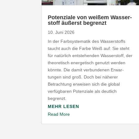
Poten­ziale von weißem Wasser­
stoff äußerst begrenzt
10. Juni 2026
In der Farb­sys­te­matik des Wasser­stoffs
taucht auch die Farbe Weiß auf: Sie steht
für natürlich entste­henden Wasser­stoff, der
theo­re­tisch ener­ge­tisch genutzt werden
könnte. Die damit verbun­denen Erwar­
tungen sind groß. Doch bei näherer
Betrachtung erweisen sich die global
verfüg­baren Poten­ziale als deutlich
begrenzt.
MEHR LESEN
Read More