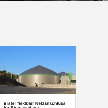
Erster flexibler Netz­an­schluss
für Biogasanlage