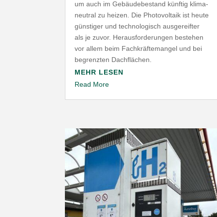
um auch im Gebäu­de­be­stand künftig klima­
neutral zu heizen. Die Photo­voltaik ist heute
günstiger und tech­no­lo­gisch ausge­reifter
als je zuvor. Heraus­for­de­rungen bestehen
vor allem beim Fach­kräf­te­mangel und bei
begrenzten Dachflächen.
MEHR LESEN
Read More