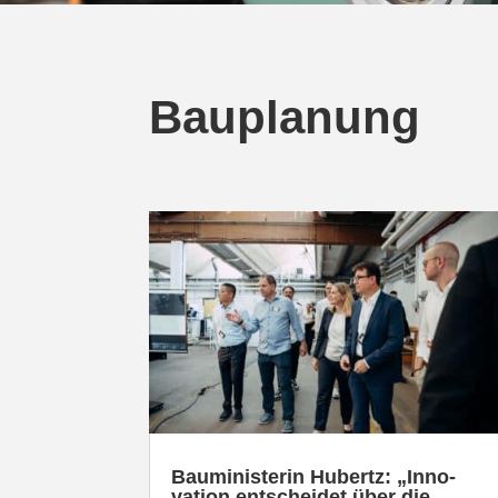
Bauplanung
Baumi­nis­terin Hubertz: „Inno­
vation entscheidet über die