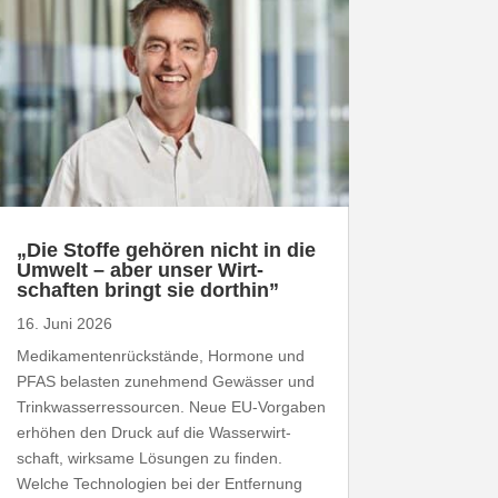
„
Die Stoffe gehören nicht in die
Umwelt – aber unser Wirt­
schaften bringt sie dorthin”
16. Juni 2026
Medi­ka­men­ten­rück­stände, Hormone und
PFAS
belasten zunehmend Gewässer und
Trink­was­ser­res­sourcen. Neue EU-​Vorgaben
erhöhen den Druck auf die Wasser­wirt­
schaft, wirksame Lösungen zu finden.
Welche Tech­no­logien bei der Entfernung