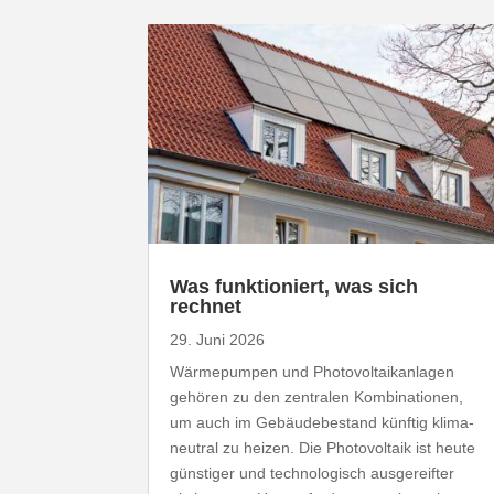
Was funk­tio­niert, was sich
rechnet
29. Juni 2026
Wärme­pumpen und Photo­vol­ta­ik­an­lagen
gehören zu den zentralen Kombi­na­tionen,
um auch im Gebäu­de­be­stand künftig klima­
neutral zu heizen. Die Photo­voltaik ist heute
günstiger und tech­no­lo­gisch ausge­reifter