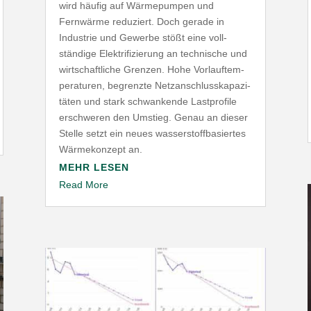
wird häufig auf Wärme­pumpen und
Fernwärme reduziert. Doch gerade in
Industrie und Gewerbe stößt eine voll­
ständige Elek­tri­fi­zierung an tech­nische und
wirt­schaft­liche Grenzen. Hohe Vorlauf­tem­
pe­ra­turen, begrenzte Netz­an­schluss­ka­pa­zi­
täten und stark schwan­kende Last­profile
erschweren den Umstieg. Genau an dieser
Stelle setzt ein neues wasser­stoff­ba­siertes
Wärme­konzept an.
MEHR LESEN
Read More