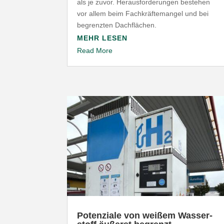
als je zuvor. Heraus­for­de­rungen bestehen
vor allem beim Fach­kräf­te­mangel und bei
begrenzten Dachflächen.
MEHR LESEN
Read More
Poten­ziale von weißem Wasser­