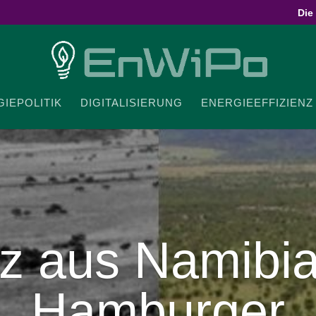
Die
IE­PO­LITIK
DIGI­TA­LI­SIERUNG
ENER­GIE­EF­FI­ZIENZ
z aus Namibia
Hamburger