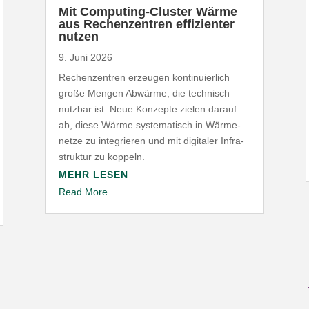
Mit Computing-​Cluster Wärme
aus Rechen­zentren effi­zi­enter
nutzen
9. Juni 2026
Rechen­zentren erzeugen konti­nu­ierlich
große Mengen Abwärme, die technisch
nutzbar ist. Neue Konzepte zielen darauf
ab, diese Wärme syste­ma­tisch in Wärme­
netze zu inte­grieren und mit digitaler Infra­
struktur zu koppeln.
MEHR LESEN
Read More