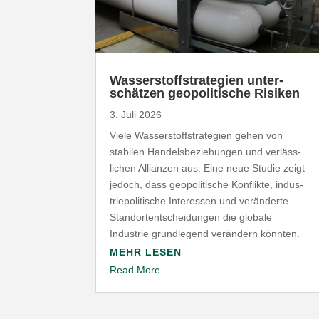
Wasser­stoff­stra­tegien unter­
schätzen geopo­li­tische Risiken
3. Juli 2026
Viele Wasser­stoff­stra­tegien gehen von
stabilen Handels­be­zie­hungen und verläss­
lichen Allianzen aus. Eine neue Studie zeigt
jedoch, dass geopo­li­tische Konflikte, indus­
trie­po­li­tische Inter­essen und verän­derte
Stand­ort­ent­schei­dungen die globale
Industrie grund­legend verändern könnten.
MEHR LESEN
Read More