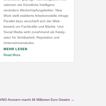
va­tionen wie Künst­liche Intel­ligenz
verändern Wert­schöp­fungs­ketten. New
Work stellt etablierte Arbeits­mo­delle infrage.
Parallel dazu verschärft sich der Wett­
bewerb um Fach­kräfte und Märkte. Und
Social Media wirkt zunehmend als Kata­ly­
sator für Sicht­barkeit, Repu­tation und
Unternehmenskultur.
MEHR LESEN
Read More
VNG-Konzern macht 46 Millionen Euro Gewinn
→