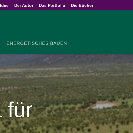
 Idee
Der Autor
Das Portfolio
Die Bücher
ENER­GE­TI­SCHES BAUEN
 für