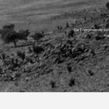
Die Ener­gie­wende sch
Ham