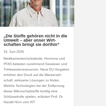
„
Die Stoffe gehören nicht in die
Umwelt – aber unser Wirt­
schaften bringt sie dorthin”
16. Juni 2026
Medi­ka­men­ten­rück­stände, Hormone und
PFAS
belasten zunehmend Gewässer und
Trink­was­ser­res­sourcen. Neue EU-​Vorgaben
erhöhen den Druck auf die Wasser­wirt­
schaft, wirksame Lösungen zu finden.
Welche Tech­no­logien bei der Entfernung
dieser Mikro­schad­stoffe künftig eine
Schlüs­sel­rolle spielen, erläutert Prof. Dr.
Harald Horn vom
KIT
.