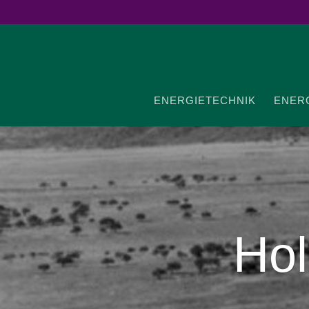
ENER­GIE­TECHNIK
ENER­G
Hol