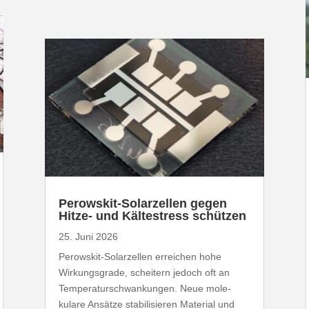
Perowskit-​Solarzellen gegen
Hitze- und Kälte­stress schützen
25. Juni 2026
Perowskit-​Solarzellen erreichen hohe
Wirkungs­grade, scheitern jedoch oft an
Tempe­ra­tur­schwan­kungen. Neue mole­
kulare Ansätze stabi­li­sieren Material und