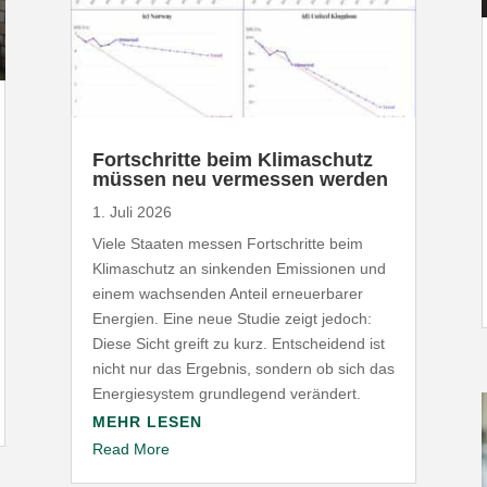
Fort­schritte beim Klima­schutz
müssen neu vermessen werden
1. Juli 2026
Viele Staaten messen Fort­schritte beim
Klima­schutz an sinkenden Emis­sionen und
einem wach­senden Anteil erneu­er­barer
Energien. Eine neue Studie zeigt jedoch:
Diese Sicht greift zu kurz. Entscheidend ist
nicht nur das Ergebnis, sondern ob sich das
Ener­gie­system grund­legend verändert.
MEHR LESEN
Read More