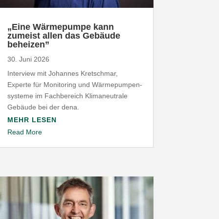
„
Eine Wärme­pumpe kann
zumeist allen das Gebäude
beheizen”
30. Juni 2026
Interview mit Johannes Kret­schmar,
Experte für Moni­toring und Wärme­pum­pen­
systeme im Fach­be­reich Klima­neu­trale
Gebäude bei der dena.
MEHR LESEN
Read More