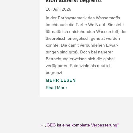
stoff äußerst begrenzt
10. Juni 2026
In der Farb­sys­te­matik des Wasser­stoffs
taucht auch die Farbe Weiß auf: Sie steht
für natürlich entste­henden Wasser­stoff, der
theo­re­tisch ener­ge­tisch genutzt werden
könnte. Die damit verbun­denen Erwar­
tungen sind groß. Doch bei näherer
Betrachtung erweisen sich die global
verfüg­baren Poten­ziale als deutlich
begrenzt.
MEHR LESEN
Read More
←
„GEG ist eine komplette Verbesserung“