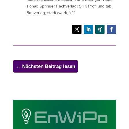
sio­nal; Sprin­ger Fachverlag; SHK Profi und tab,
Bau­ver­lag; stadt+werk, k21
←
Nächsten Beitrag lesen