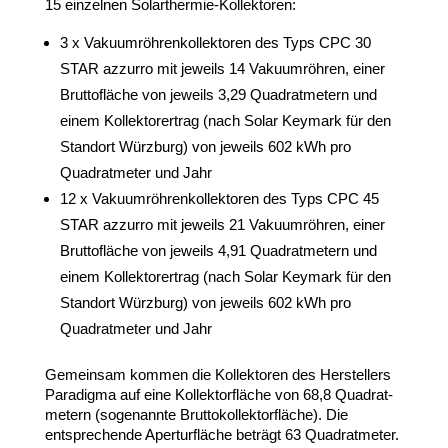
15
einzelnen Solarthermie-Kollektoren:
3
x Vaku­um­röh­ren­kol­lek­toren des Typs
CPC
30
STAR
azzurro mit jeweils
14
Vaku­um­röhren, einer
Brutto­fläche von jeweils
3
,
29
Quadrat­metern und
einem Kollek­to­rertrag (nach Solar Keymark für den
Standort Würzburg) von jeweils
602
kWh pro
Quadrat­meter und Jahr
12
x Vaku­um­röh­ren­kol­lek­toren des Typs
CPC
45
STAR
azzurro mit jeweils
21
Vaku­um­röhren, einer
Brutto­fläche von jeweils
4
,
91
Quadrat­metern und
einem Kollek­to­rertrag (nach Solar Keymark für den
Standort Würzburg) von jeweils
602
kWh pro
Quadrat­meter und Jahr
Gemeinsam kommen die Kollek­toren des Herstellers
Paradigma auf eine Kollek­tor­fläche von
68
,
8
Quadrat­
metern (soge­nannte Brut­to­kol­lek­tor­fläche). Die
entspre­chende Aper­tur­fläche beträgt
63
Quadrat­meter.