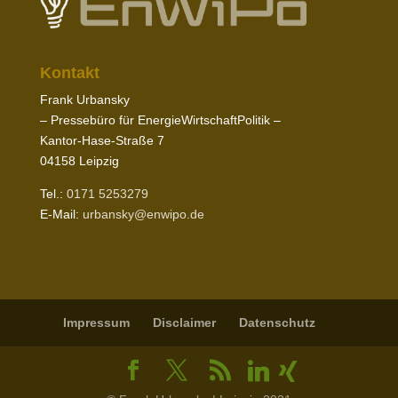
Kontakt
Frank Urbansky
– Pres­sebüro für EnergieWirtschaftPolitik –
Kantor-​Hase-​Straße
7
04158
Leipzig
Tel.:
0171
5253279
E‑Mail:
urbansky@​enwipo.​de
Impressum
Disclaimer
Daten­schutz