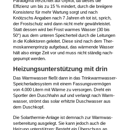
Paradigma verzichtet auf Glykol, da dieses die
Effizienz um bis zu
15
% mindert, durch die breiigere
Konsistenz für mehr Wartung sorgt und nach
Knötzschs Angaben nach
7
Jahren eh tot ist, sprich,
der Frost­schutz wird dann nicht mehr gewähr­leistet.
Statt dessen wird bei Frost warmes Wasser (
30
bis
50
°) aus dem unteren Spei­cherteil durch die Leitungen
in die Kollek­toren geleitet. Diese sind nach dem Ther­
mos­kan­nen­prinzip aufgebaut, das wärmende Wasser
hält also einige Zeit vor und muss nicht ständig nach­
ge­pumpt werden.
Heizungs­un­ter­stützung mit drin
Das Warm­wasser fließt dann in das Trinkwarmwasser-​
Speicherladesystem mit einem Fassungs­ver­mögen
von
4
.
000
Litern mit Wärme zu versorgen. Dreht ein
Sportler den Duschhahn auf und verlangt nach Warm­
wasser, strömt das solar erhitzte Dusch­wasser aus
dem Duschkopf.
Die Solarthermie-​Anlage ist demnach zur Warm­was­
ser­be­reitung ausgelegt. Sie kann jedoch auch die
Heizung unter­stützen: Besteht ein Über­schuss an