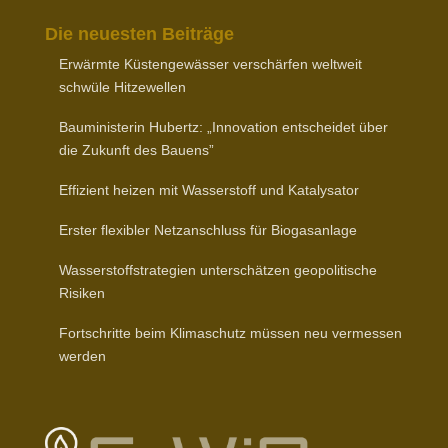
Die neuesten Beiträge
Erwärmte Küsten­ge­wässer verschärfen weltweit
schwüle Hitzewellen
Baumi­nis­terin Hubertz: „Inno­vation entscheidet über
die Zukunft des Bauens”
Effizient heizen mit Wasser­stoff und Katalysator
Erster flexibler Netz­an­schluss für Biogasanlage
Wasser­stoff­stra­tegien unter­schätzen geopo­li­tische
Risiken
Fort­schritte beim Klima­schutz müssen neu vermessen
werden