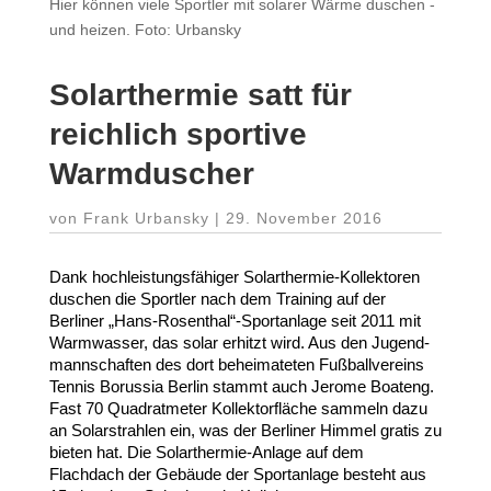
Hier können viele Sportler mit solarer Wärme duschen -
und heizen. Foto: Urbansky
Solar­thermie satt für
reichlich sportive
Warmduscher
von
Frank Urbansky
|
29. November 2016
Dank hoch­leis­tungs­fä­higer Solarthermie-​Kollektoren
duschen die Sportler nach dem Training auf der
Berliner „Hans-Rosenthal“-Sportanlage seit
2011
mit
Warm­wasser, das solar erhitzt wird. Aus den Jugend­
mann­schaften des dort behei­ma­teten Fußball­vereins
Tennis Borussia Berlin stammt auch Jerome Boateng.
Fast
70
Quadrat­meter Kollek­tor­fläche sammeln dazu
an Solar­strahlen ein, was der Berliner Himmel gratis zu
bieten hat. Die Solarthermie-​Anlage auf dem
Flachdach der Gebäude der Sport­anlage besteht aus