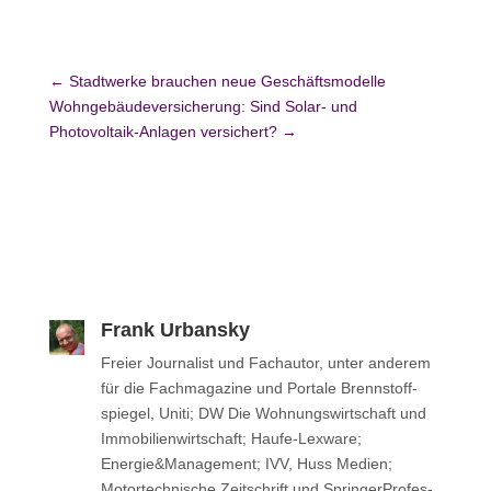
←
Stadtwerke brauchen neue Geschäftsmodelle
Wohngebäudeversicherung: Sind Solar- und
Photovoltaik-Anlagen versichert?
→
Frank Urbansky
Freier Jour­na­list und Fach­au­tor, unter anderem
für die Fach­ma­ga­zine und Portale Brenn­stoff­
spie­gel, Uniti; DW Die Woh­nungs­wirt­schaft und
Immo­bi­li­en­wirt­schaft; Haufe-Lexware;
Energie&Management; IVV, Huss Medien;
Motor­tech­ni­sche Zeit­schrift und Sprin­ger­Pro­fes­