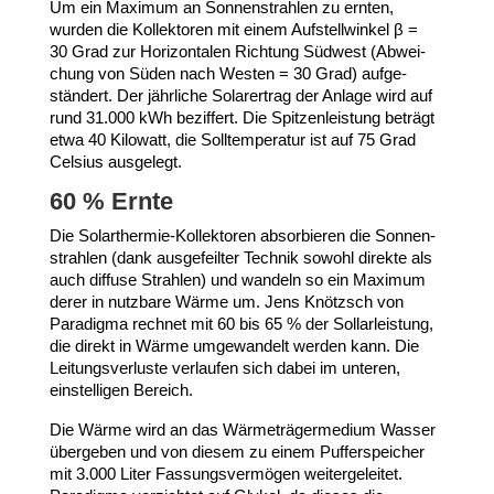
Um ein Maximum an Sonnen­strahlen zu ernten,
wurden die Kollek­toren mit einem Aufstell­winkel β =
30
Grad zur Hori­zon­talen Richtung Südwest (Abwei­
chung von Süden nach Westen =
30
Grad) aufge­
ständert. Der jährliche Solar­ertrag der Anlage wird auf
rund
31
.
000
kWh beziffert. Die Spit­zen­leistung beträgt
etwa
40
Kilowatt, die Soll­tem­pe­ratur ist auf
75
Grad
Celsius ausgelegt.
60
% Ernte
Die Solarthermie-​Kollektoren absor­bieren die Sonnen­
strahlen (dank ausge­feilter Technik sowohl direkte als
auch diffuse Strahlen) und wandeln so ein Maximum
derer in nutzbare Wärme um. Jens Knötzsch von
Paradigma rechnet mit
60
bis
65
% der Soll­ar­leistung,
die direkt in Wärme umge­wandelt werden kann. Die
Leitungs­ver­luste verlaufen sich dabei im unteren,
einstel­ligen Bereich.
Die Wärme wird an das Wärme­trä­ger­medium Wasser
übergeben und von diesem zu einem Puffer­speicher
mit
3
.
000
Liter Fassungs­ver­mögen weiter­ge­leitet.