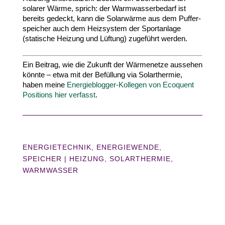
solarer Wärme, sprich: der Warm­was­ser­bedarf ist
bereits gedeckt, kann die Solar­wärme aus dem Puffer­
speicher auch dem Heiz­system der Sport­anlage
(statische Heizung und Lüftung) zugeführt werden.
Ein Beitrag, wie die Zukunft der Wärme­netze aus­sehen
könnte – etwa mit der Befüllung via Solar­thermie,
haben meine
Energieblogger-​Kollegen von Ecoquent
Positions hier ver­fasst
.
ENERGIETECHNIK
,
ENERGIEWENDE
,
SPEICHER
|
HEIZUNG
SOLARTHERMIE
WARMWASSER