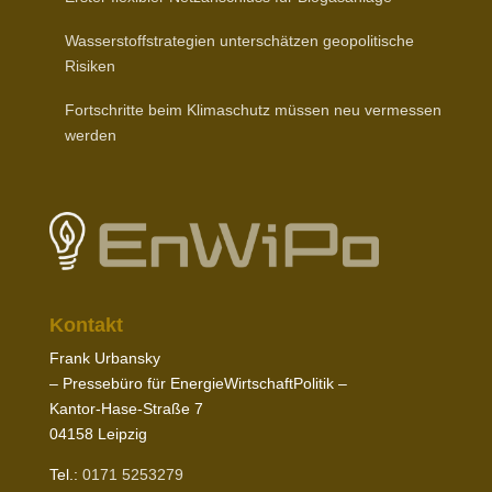
Wasser­stoff­stra­tegien unter­schätzen geopo­li­tische
Risiken
Fort­schritte beim Klima­schutz müssen neu vermessen
werden
Kontakt
Frank Urbansky
– Pres­sebüro für EnergieWirtschaftPolitik –
Kantor-​Hase-​Straße
7
04158
Leipzig
Tel.:
0171
5253279