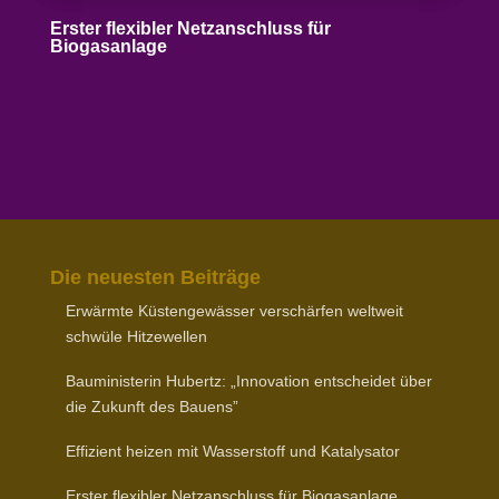
Erster flexibler Netz­an­schluss für
Biogasanlage
Die neuesten Beiträge
Erwärmte Küsten­ge­wässer verschärfen weltweit
schwüle Hitzewellen
Baumi­nis­terin Hubertz: „Inno­vation entscheidet über
die Zukunft des Bauens”
Effizient heizen mit Wasser­stoff und Katalysator
Erster flexibler Netz­an­schluss für Biogasanlage