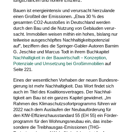
tungs­chancen und höhere Effizienz.
Bauen ist ener­gie­in­tensiv und verur­sacht hier­zu­lande
einen Großteil der Emis­sionen. „Etwa
30
% des
gesamten CO
2
-​Ausstoßes in Deutschland werden
durch den Bau und die Nutzung von Gebäuden verur­
sacht. Immo­bilien weisen mithin ein hohes, bislang nur
teilweise ausge­schöpftes Nach­hal­tig­keits­po­tenzial
auf”, beziffern dies die Springer-​Gabler-​Autoren Barnim
G. Jeschke und Marcus Todt in ihrem Buch­ka­pitel
Nach­hal­tigkeit in der Bauwirt­schaft – Konzeption,
Poten­ziale und Umsetzung bei Groß­im­mo­bilien
auf
Seite
221
.
Eines der wesent­lichen Vorhaben der neuen Bundes­re­
gierung ist mehr Nach­hal­tigkeit. Das Wort findet sich
auch im Titel des Koali­ti­ons­ver­trages. Der Nach­hal­
tigkeit am Bau ist ein ganzes Kapitel gewidmet. „Im
Rahmen des Klima­schutz­so­fort­pro­gramms führen wir
2022
nach dem Auslaufen der Neubau­för­derung für
den KfW-​Effizienzhausstandard
55
(
EH
55
) ein Förder­
pro­gramm für den Wohnungs­neubau ein, das insbe­
sondere die Treibhausgas-​Emissionen (THG-​