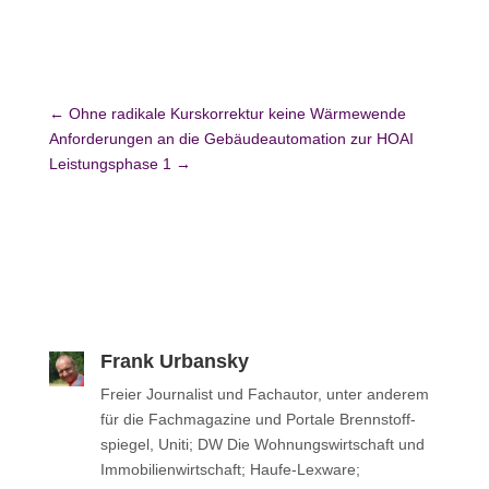
←
Ohne radikale Kurskorrektur keine Wärmewende
Anforderungen an die Gebäudeautomation zur HOAI
Leistungsphase 1
→
Frank Urbansky
Freier Jour­na­list und Fach­au­tor, unter anderem
für die Fach­ma­ga­zine und Portale Brenn­stoff­
spie­gel, Uniti; DW Die Woh­nungs­wirt­schaft und
Immo­bi­li­en­wirt­schaft; Haufe-Lexware;