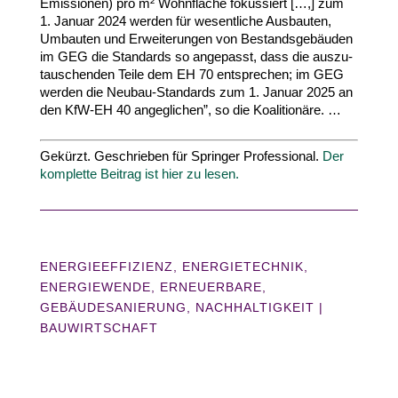
Emissionen) pro m² Wohn­fläche fokus­siert […,] zum
1
. Januar
2024
werden für wesent­liche Ausbauten,
Umbauten und Erwei­te­rungen von Bestands­ge­bäuden
im
GEG
die Standards so angepasst, dass die auszu­
tau­schenden Teile dem
EH
70
entsprechen; im
GEG
werden die Neubau-​Standards zum
1
. Januar
2025
an
den KfW-​EH
40
ange­glichen”, so die Koalitionäre. …
Gekürzt. Geschrieben für Springer Profes­sional.
Der
komplette Beitrag ist hier zu lesen.
ENERGIEEFFIZIENZ
,
ENERGIETECHNIK
,
ENERGIEWENDE
,
ERNEUERBARE
,
GEBÄUDESANIERUNG
,
NACHHALTIGKEIT
|
BAUWIRTSCHAFT