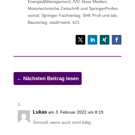
Energie&Management; IVV, Huss Medien;
Motor­tech­ni­sche Zeit­schrift und Sprin­ger­Pro­fes­
sio­nal; Sprin­ger Fachverlag; SHK Profi und tab,
Bau­ver­lag; stadt+werk, k21
←
Nächsten Beitrag lesen
Lukas
am 3. Februar 2022 um 8:19
Sinnvoll, wenn auch nicht billig.