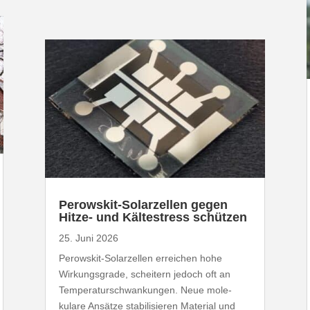
Perowskit-​Solarzellen gegen
Hitze- und Kälte­stress schützen
25. Juni 2026
Perowskit-​Solarzellen erreichen hohe
Wirkungs­grade, scheitern jedoch oft an
Tempe­ra­tur­schwan­kungen. Neue mole­
kulare Ansätze stabi­li­sieren Material und