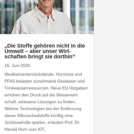
„
Die Stoffe gehören nicht in die
Umwelt – aber unser Wirt­
schaften bringt sie dorthin”
16. Juni 2026
Medi­ka­men­ten­rück­stände, Hormone und
PFAS
belasten zunehmend Gewässer und
Trink­was­ser­res­sourcen. Neue EU-​Vorgaben
erhöhen den Druck auf die Wasser­wirt­
schaft, wirksame Lösungen zu finden.
Welche Tech­no­logien bei der Entfernung
dieser Mikro­schad­stoffe künftig eine
Schlüs­sel­rolle spielen, erläutert Prof. Dr.
Harald Horn vom
KIT
.