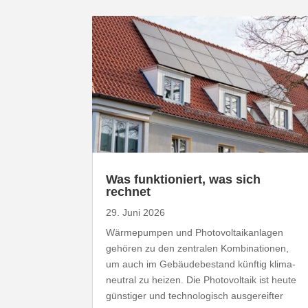
Was funk­tio­niert, was sich
rechnet
29. Juni 2026
Wärme­pumpen und Photo­vol­ta­ik­an­lagen
gehören zu den zentralen Kombi­na­tionen,
um auch im Gebäu­de­be­stand künftig klima­
neutral zu heizen. Die Photo­voltaik ist heute
günstiger und tech­no­lo­gisch ausge­reifter