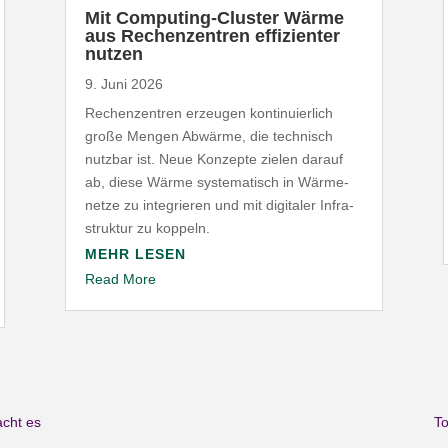
Mit Computing-​Cluster Wärme
aus Rechen­zentren effi­zi­enter
nutzen
9. Juni 2026
Rechen­zentren erzeugen konti­nu­ierlich
große Mengen Abwärme, die technisch
nutzbar ist. Neue Konzepte zielen darauf
ab, diese Wärme syste­ma­tisch in Wärme­
netze zu inte­grieren und mit digitaler Infra­
struktur zu koppeln.
MEHR LESEN
Read More
acht es
To