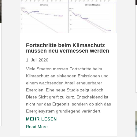
Fort­schritte beim Klima­schutz
müssen neu vermessen werden
1. Juli 2026
Viele Staaten messen Fort­schritte beim
Klima­schutz an sinkenden Emis­sionen und
einem wach­senden Anteil erneu­er­barer
Energien. Eine neue Studie zeigt jedoch:
Diese Sicht greift zu kurz. Entscheidend ist
nicht nur das Ergebnis, sondern ob sich das
Ener­gie­system grund­legend verändert.
MEHR LESEN
Read More