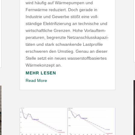
wird häufig auf Wärme­pumpen und
Fernwärme reduziert. Doch gerade in
Industrie und Gewerbe stößt eine voll­
ständige Elek­tri­fi­zierung an tech­nische und
wirt­schaft­liche Grenzen. Hohe Vorlauf­tem­
pe­ra­turen, begrenzte Netz­an­schluss­ka­pa­zi­
täten und stark schwan­kende Last­profile
erschweren den Umstieg. Genau an dieser
Stelle setzt ein neues wasser­stoff­ba­siertes
Wärme­konzept an.
MEHR LESEN
Read More