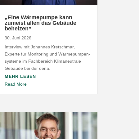
„
Eine Wärme­pumpe kann
zumeist allen das Gebäude
beheizen”
30. Juni 2026
Interview mit Johannes Kret­schmar,
Experte für Moni­toring und Wärme­pum­pen­
systeme im Fach­be­reich Klima­neu­trale
Gebäude bei der dena.
MEHR LESEN
Read More