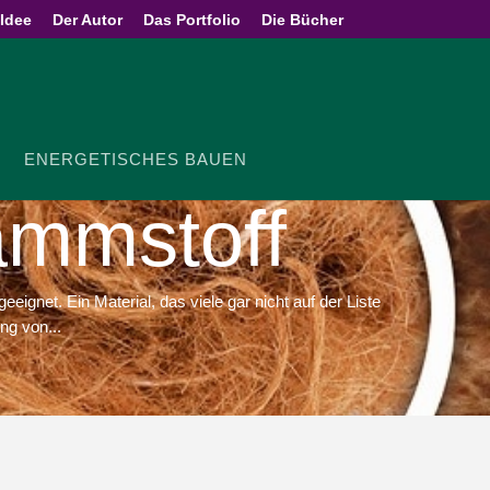
 Idee
Der Autor
Das Portfolio
Die Bücher
ENER­GE­TI­SCHES BAUEN
Dämmstoff
eignet. Ein Material, das viele gar nicht auf der Liste
ng von...