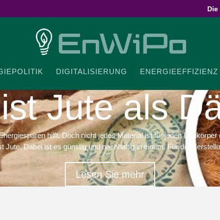
Die
IE­PO­LITIK
DIGI­TA­LI­SIERUNG
ENER­GIE­EF­FI­ZIENZ
ist Jute als 
giesparen hilft. Doch nicht jedes Material ist für jeden Baukörper ge
st Jute. Dabei ist es günstig und nachhaltig in einem. Für die Herstellu
Lesen Sie mehr