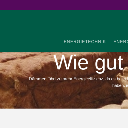
ENER­GIE­TECHNIK
ENER­G
Wie gut 
Dämmen führt zu mehr Energieeffizienz, da es beim Ener
haben, i