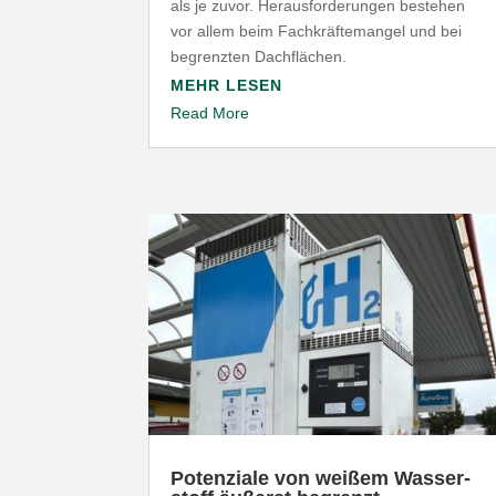
als je zuvor. Heraus­for­de­rungen bestehen
vor allem beim Fach­kräf­te­mangel und bei
begrenzten Dachflächen.
MEHR LESEN
Read More
Poten­ziale von weißem Wasser­