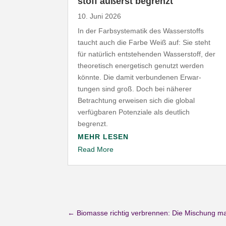
stoff äußerst begrenzt
10. Juni 2026
In der Farb­sys­te­matik des Wasser­stoffs
taucht auch die Farbe Weiß auf: Sie steht
für natürlich entste­henden Wasser­stoff, der
theo­re­tisch ener­ge­tisch genutzt werden
könnte. Die damit verbun­denen Erwar­
tungen sind groß. Doch bei näherer
Betrachtung erweisen sich die global
verfüg­baren Poten­ziale als deutlich
begrenzt.
MEHR LESEN
Read More
←
Biomasse richtig verbrennen: Die Mischung m