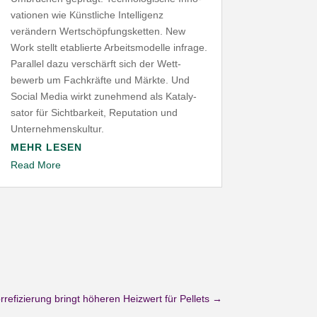
va­tionen wie Künst­liche Intel­ligenz
verändern Wert­schöp­fungs­ketten. New
Work stellt etablierte Arbeits­mo­delle infrage.
Parallel dazu verschärft sich der Wett­
bewerb um Fach­kräfte und Märkte. Und
Social Media wirkt zunehmend als Kata­ly­
sator für Sicht­barkeit, Repu­tation und
Unternehmenskultur.
MEHR LESEN
Read More
rrefizierung bringt höheren Heizwert für Pellets
→