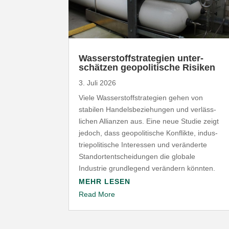
Wasser­stoff­stra­tegien unter­
schätzen geopo­li­tische Risiken
3. Juli 2026
Viele Wasser­stoff­stra­tegien gehen von
stabilen Handels­be­zie­hungen und verläss­
lichen Allianzen aus. Eine neue Studie zeigt
jedoch, dass geopo­li­tische Konflikte, indus­
trie­po­li­tische Inter­essen und verän­derte
Stand­ort­ent­schei­dungen die globale
Industrie grund­legend verändern könnten.
MEHR LESEN
Read More