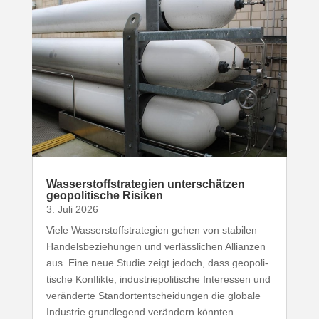
Wasser­stoff­stra­tegien unter­schätzen
geopo­li­tische Risiken
3. Juli 2026
Viele Wasser­stoff­stra­tegien gehen von stabilen
Handels­be­zie­hungen und verläss­lichen Allianzen
aus. Eine neue Studie zeigt jedoch, dass geopo­li­
tische Konflikte, indus­trie­po­li­tische Inter­essen und
verän­derte Stand­ort­ent­schei­dungen die globale
Industrie grund­legend verändern könnten.