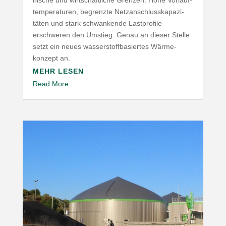
nische und wirt­schaft­liche Grenzen. Hohe Vorlauf­
tem­pe­ra­turen, begrenzte Netz­an­schluss­ka­pa­zi­
täten und stark schwan­kende Last­profile
erschweren den Umstieg. Genau an dieser Stelle
setzt ein neues wasser­stoff­ba­siertes Wärme­
konzept an.
MEHR LESEN
Read More