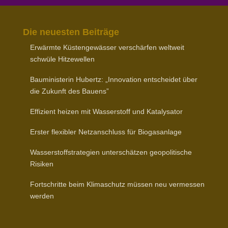
Die neuesten Beiträge
Erwärmte Küsten­ge­wässer verschärfen weltweit
schwüle Hitzewellen
Baumi­nis­terin Hubertz: „Inno­vation entscheidet über
die Zukunft des Bauens”
Effizient heizen mit Wasser­stoff und Katalysator
Erster flexibler Netz­an­schluss für Biogasanlage
Wasser­stoff­stra­tegien unter­schätzen geopo­li­tische
Risiken
Fort­schritte beim Klima­schutz müssen neu vermessen
werden