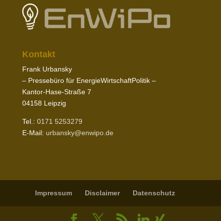
Kontakt
Frank Urbansky
– Pres­sebüro für EnergieWirtschaftPolitik –
Kantor-​Hase-​Straße
7
04158
Leipzig
Tel.:
0171
5253279
E‑Mail:
urbansky@​enwipo.​de
Impressum
Disclaimer
Daten­schutz