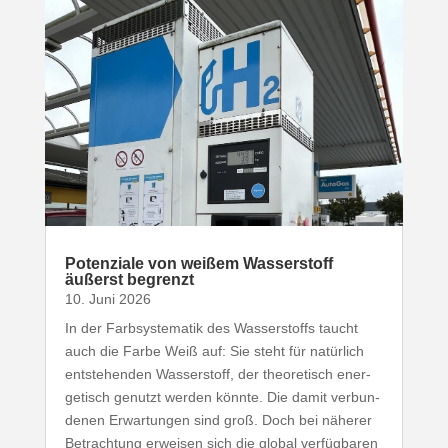
Poten­ziale von weißem Wasser­stoff
äußerst begrenzt
10. Juni 2026
In der Farb­sys­te­matik des Wasser­stoffs taucht
auch die Farbe Weiß auf: Sie steht für natürlich
entste­henden Wasser­stoff, der theo­re­tisch ener­
ge­tisch genutzt werden könnte. Die damit verbun­
denen Erwar­tungen sind groß. Doch bei näherer
Betrachtung erweisen sich die global verfüg­baren