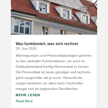
Was funk­tio­niert, was sich rechnet
29. Juni 2026
Wärme­pumpen und Photo­vol­ta­ik­an­lagen gehören
zu den zentralen Kombi­na­tionen, um auch im
Gebäu­de­be­stand künftig klima­neutral zu heizen.
Die Photo­voltaik ist heute günstiger und tech­no­lo­
gisch ausge­reifter als je zuvor. Heraus­for­de­
rungen bestehen vor allem beim Fach­kräf­te­
mangel und bei begrenzten Dachflächen.
MEHR LESEN
Read More