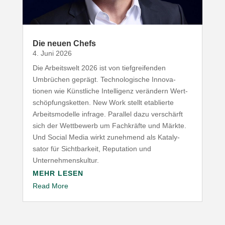
Die neuen Chefs
4. Juni 2026
Die Arbeitswelt
2026
ist von tief­grei­fenden
Umbrüchen geprägt. Tech­no­lo­gische Inno­va­
tionen wie Künst­liche Intel­ligenz verändern Wert­
schöp­fungs­ketten. New Work stellt etablierte
Arbeits­mo­delle infrage. Parallel dazu verschärft
sich der Wett­bewerb um Fach­kräfte und Märkte.
Und Social Media wirkt zunehmend als Kata­ly­
sator für Sicht­barkeit, Repu­tation und
Unternehmenskultur.
MEHR LESEN
Read More