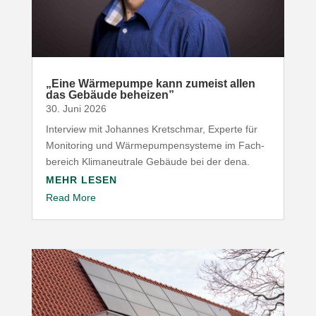
„
Eine Wärme­pumpe kann zumeist allen
das Gebäude beheizen”
30. Juni 2026
Interview mit Johannes Kret­schmar, Experte für
Moni­toring und Wärme­pum­pen­systeme im Fach­
be­reich Klima­neu­trale Gebäude bei der dena.
MEHR LESEN
Read More