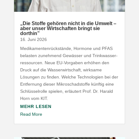
„
Die Stoffe gehören nicht in die Umwelt –
aber unser Wirt­schaften bringt sie
dorthin”
16. Juni 2026
Medi­ka­men­ten­rück­stände, Hormone und
PFAS
belasten zunehmend Gewässer und Trink­was­ser­
res­sourcen. Neue EU-​Vorgaben erhöhen den
Druck auf die Wasser­wirt­schaft, wirksame
Lösungen zu finden. Welche Tech­no­logien bei der
Entfernung dieser Mikro­schad­stoffe künftig eine
Schlüs­sel­rolle spielen, erläutert Prof. Dr. Harald
Horn vom
KIT
.
MEHR LESEN
Read More