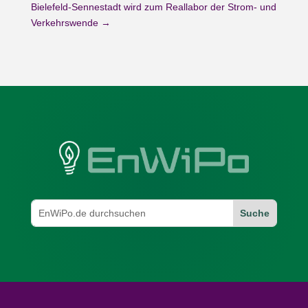
Bielefeld-Sennestadt wird zum Reallabor der Strom- und
Verkehrswende
→