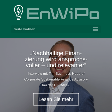
Seite wählen
„
Nach­haltige Finan­
zierung wird anspruchs­
voller – und relevanter“
Interview mit Tim Buchholz, Head of
Corporate Sustainable Finance Advisory
bei der
DZ
BANK
.
Lesen Sie mehr