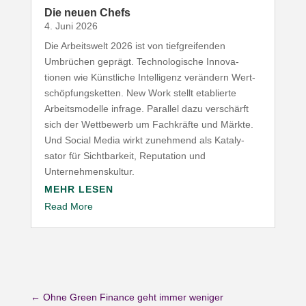
Die neuen Chefs
4. Juni 2026
Die Arbeitswelt
2026
ist von tief­grei­fenden
Umbrüchen geprägt. Tech­no­lo­gische Inno­va­
tionen wie Künst­liche Intel­ligenz verändern Wert­
schöp­fungs­ketten. New Work stellt etablierte
Arbeits­mo­delle infrage. Parallel dazu verschärft
sich der Wett­bewerb um Fach­kräfte und Märkte.
Und Social Media wirkt zunehmend als Kata­ly­
sator für Sicht­barkeit, Repu­tation und
Unternehmenskultur.
MEHR LESEN
Read More
←
Ohne Green Finance geht immer weniger