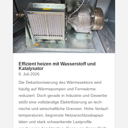
Effizient heizen mit Wasser­stoff und
Katalysator
8. Juli 2026
Die Dekar­bo­ni­sierung des Wärme­sektors wird
häufig auf Wärme­pumpen und Fernwärme
reduziert. Doch gerade in Industrie und Gewerbe
stößt eine voll­ständige Elek­tri­fi­zierung an tech­
nische und wirt­schaft­liche Grenzen. Hohe Vorlauf­
tem­pe­ra­turen, begrenzte Netz­an­schluss­ka­pa­zi­
täten und stark schwan­kende Last­profile