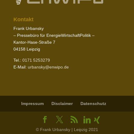
Kontakt
Frank Urbansky
– Pres­sebüro für EnergieWirtschaftPolitik –
Kantor-​Hase-​Straße
7
04158
Leipzig
Tel.:
0171
5253279
E‑Mail:
urbansky@​enwipo.​de
Impressum
Disclaimer
Daten­schutz
© Frank Urbansky | Leipzig 2021