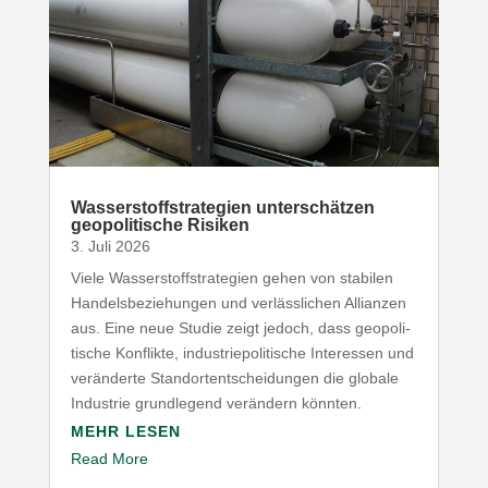
Wasser­stoff­stra­tegien unter­schätzen
geopo­li­tische Risiken
3. Juli 2026
Viele Wasser­stoff­stra­tegien gehen von stabilen
Handels­be­zie­hungen und verläss­lichen Allianzen
aus. Eine neue Studie zeigt jedoch, dass geopo­li­
tische Konflikte, indus­trie­po­li­tische Inter­essen und
verän­derte Stand­ort­ent­schei­dungen die globale
Industrie grund­legend verändern könnten.
MEHR LESEN
Read More