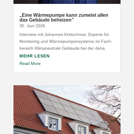
„
Eine Wärme­pumpe kann zumeist allen
das Gebäude beheizen”
30. Juni 2026
Interview mit Johannes Kret­schmar, Experte für
Moni­toring und Wärme­pum­pen­systeme im Fach­
be­reich Klima­neu­trale Gebäude bei der dena.
MEHR LESEN
Read More