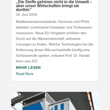
„
Die Stoffe gehören nicht in die Umwelt –
aber unser Wirt­schaften bringt sie
dorthin”
16. Juni 2026
Medi­ka­men­ten­rück­stände, Hormone und
PFAS
belasten zunehmend Gewässer und Trink­was­ser­
res­sourcen. Neue EU-​Vorgaben erhöhen den
Druck auf die Wasser­wirt­schaft, wirksame
Lösungen zu finden. Welche Tech­no­logien bei der
Entfernung dieser Mikro­schad­stoffe künftig eine
Schlüs­sel­rolle spielen, erläutert Prof. Dr. Harald
Horn vom
KIT
.
MEHR LESEN
Read More