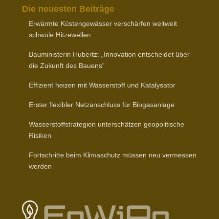
Die neuesten Beiträge
Erwärmte Küsten­ge­wässer verschärfen weltweit
schwüle Hitzewellen
Baumi­nis­terin Hubertz: „Inno­vation entscheidet über
die Zukunft des Bauens”
Effizient heizen mit Wasser­stoff und Katalysator
Erster flexibler Netz­an­schluss für Biogasanlage
Wasser­stoff­stra­tegien unter­schätzen geopo­li­tische
Risiken
Fort­schritte beim Klima­schutz müssen neu vermessen
werden