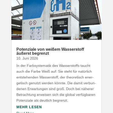
Poten­ziale von weißem Wasser­stoff
äußerst begrenzt
10. Juni 2026
In der Farb­sys­te­matik des Wasser­stoffs taucht
auch die Farbe Weiß auf: Sie steht für natürlich
entste­henden Wasser­stoff, der theo­re­tisch ener­
ge­tisch genutzt werden könnte. Die damit verbun­
denen Erwar­tungen sind groß. Doch bei näherer
Betrachtung erweisen sich die global verfüg­baren
Poten­ziale als deutlich begrenzt.
MEHR LESEN