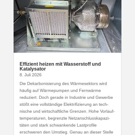
Effizient heizen mit Wasser­stoff und
Katalysator
8. Juli 2026
Die Dekar­bo­ni­sierung des Wärme­sektors wird
häufig auf Wärme­pumpen und Fernwärme
reduziert. Doch gerade in Industrie und Gewerbe
stößt eine voll­ständige Elek­tri­fi­zierung an tech­
nische und wirt­schaft­liche Grenzen. Hohe Vorlauf­
tem­pe­ra­turen, begrenzte Netz­an­schluss­ka­pa­zi­
täten und stark schwan­kende Last­profile
erschweren den Umstieg. Genau an dieser Stelle