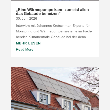
„
Eine Wärme­pumpe kann zumeist allen
das Gebäude beheizen”
30. Juni 2026
Interview mit Johannes Kret­schmar, Experte für
Moni­toring und Wärme­pum­pen­systeme im Fach­
be­reich Klima­neu­trale Gebäude bei der dena.
MEHR LESEN
Read More