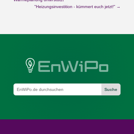
"Heizungsinvestition - kümmert euch jetzt!"
→