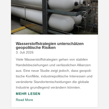
Wasser­stoff­stra­tegien unter­schätzen
geopo­li­tische Risiken
3. Juli 2026
Viele Wasser­stoff­stra­tegien gehen von stabilen
Handels­be­zie­hungen und verläss­lichen Allianzen
aus. Eine neue Studie zeigt jedoch, dass geopo­li­
tische Konflikte, indus­trie­po­li­tische Inter­essen und
verän­derte Stand­ort­ent­schei­dungen die globale
Industrie grund­legend verändern könnten.
MEHR LESEN
Read More