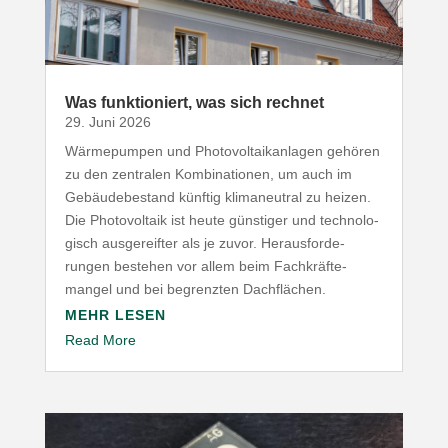
Was funk­tio­niert, was sich rechnet
29. Juni 2026
Wärme­pumpen und Photo­vol­ta­ik­an­lagen gehören
zu den zentralen Kombi­na­tionen, um auch im
Gebäu­de­be­stand künftig klima­neutral zu heizen.
Die Photo­voltaik ist heute günstiger und tech­no­lo­
gisch ausge­reifter als je zuvor. Heraus­for­de­
rungen bestehen vor allem beim Fach­kräf­te­
mangel und bei begrenzten Dachflächen.
MEHR LESEN
Read More