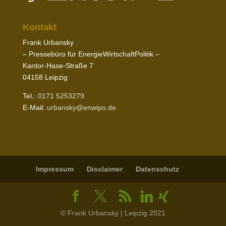
Kontakt
Frank Urbansky
– Pres­sebüro für EnergieWirtschaftPolitik –
Kantor-​Hase-​Straße
7
04158
Leipzig
Tel.:
0171
5253279
E‑Mail:
urbansky@​enwipo.​de
Impressum
Disclaimer
Daten­schutz
© Frank Urbansky | Leipzig 2021