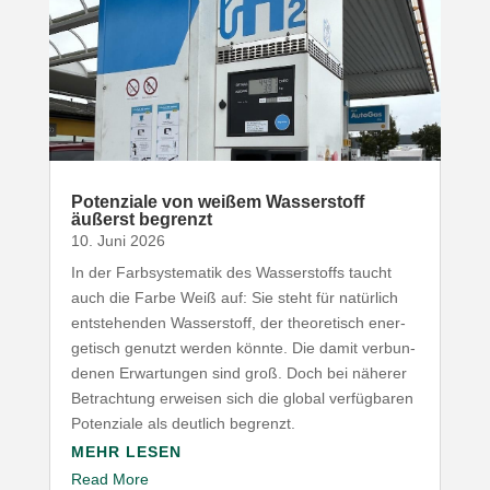
Poten­ziale von weißem Wasser­stoff
äußerst begrenzt
10. Juni 2026
In der Farb­sys­te­matik des Wasser­stoffs taucht
auch die Farbe Weiß auf: Sie steht für natürlich
entste­henden Wasser­stoff, der theo­re­tisch ener­
ge­tisch genutzt werden könnte. Die damit verbun­
denen Erwar­tungen sind groß. Doch bei näherer
Betrachtung erweisen sich die global verfüg­baren
Poten­ziale als deutlich begrenzt.
MEHR LESEN
Read More