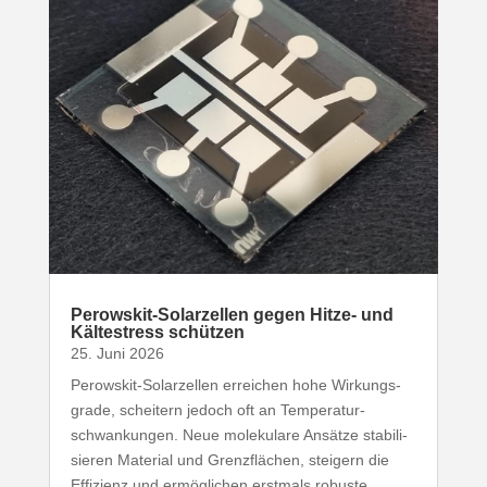
Perowskit-​Solarzellen gegen Hitze- und
Kälte­stress schützen
25. Juni 2026
Perowskit-​Solarzellen erreichen hohe Wirkungs­
grade, scheitern jedoch oft an Tempe­ra­tur­
schwan­kungen. Neue mole­kulare Ansätze stabi­li­
sieren Material und Grenz­flächen, steigern die
Effizienz und ermög­lichen erstmals robuste