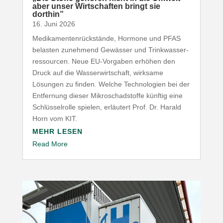
aber unser Wirt­schaften bringt sie
dorthin”
16. Juni 2026
Medi­ka­men­ten­rück­stände, Hormone und
PFAS
belasten zunehmend Gewässer und Trink­was­ser­
res­sourcen. Neue EU-​Vorgaben erhöhen den
Druck auf die Wasser­wirt­schaft, wirksame
Lösungen zu finden. Welche Tech­no­logien bei der
Entfernung dieser Mikro­schad­stoffe künftig eine
Schlüs­sel­rolle spielen, erläutert Prof. Dr. Harald
Horn vom
KIT
.
MEHR LESEN
Read More