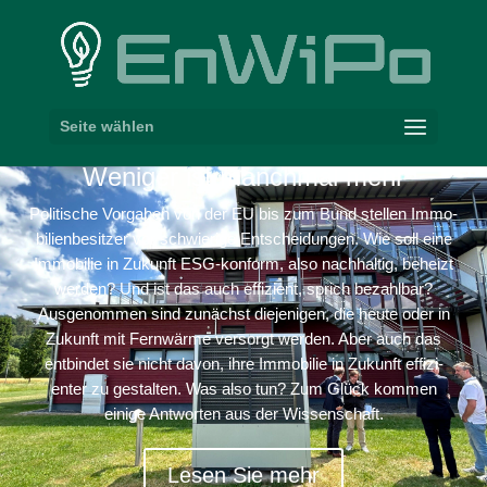
Seite wählen
Weniger ist manchmal mehr
Poli­tische Vorgaben von der
EU
bis zum Bund stellen Immo­
bi­li­en­be­sitzer vor schwierige Entschei­dungen. Wie soll eine
Immobilie in Zukunft ESG-​konform, also nach­haltig, beheizt
werden? Und ist das auch effizient, sprich bezahlbar?
Ausge­nommen sind zunächst dieje­nigen, die heute oder in
Zukunft mit Fernwärme versorgt werden. Aber auch das
entbindet sie nicht davon, ihre Immobilie in Zukunft effi­zi­
enter zu gestalten. Was also tun? Zum Glück kommen
einige Antworten aus der Wissenschaft.
Lesen Sie mehr