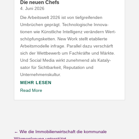
Die neuen Chefs
4. Juni 2026
Die Arbeitswelt
2026
ist von tief­grei­fenden
Umbrüchen geprägt. Tech­no­lo­gische Inno­va­
tionen wie Künst­liche Intel­ligenz verändern Wert­
schöp­fungs­ketten. New Work stellt etablierte
Arbeits­mo­delle infrage. Parallel dazu verschärft
sich der Wett­bewerb um Fach­kräfte und Märkte.
Und Social Media wirkt zunehmend als Kata­ly­
sator für Sicht­barkeit, Repu­tation und
Unternehmenskultur.
MEHR LESEN
Read More
←
Wie die Immobilienwirtschaft die kommunale
Wärmeplanung unterstützt