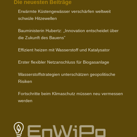
Die neuesten Beiträge
Erwärmte Küsten­ge­wässer verschärfen weltweit
schwüle Hitzewellen
Baumi­nis­terin Hubertz: „Inno­vation entscheidet über
die Zukunft des Bauens”
Effizient heizen mit Wasser­stoff und Katalysator
Erster flexibler Netz­an­schluss für Biogasanlage
Wasser­stoff­stra­tegien unter­schätzen geopo­li­tische
Risiken
Fort­schritte beim Klima­schutz müssen neu vermessen
werden