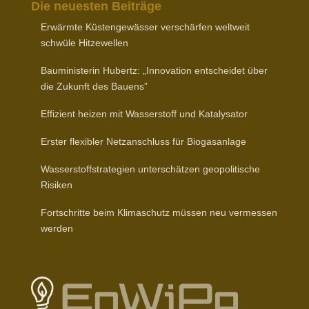
Die neuesten Beiträge
Erwärmte Küsten­ge­wässer verschärfen weltweit
schwüle Hitzewellen
Baumi­nis­terin Hubertz: „Inno­vation entscheidet über
die Zukunft des Bauens”
Effizient heizen mit Wasser­stoff und Katalysator
Erster flexibler Netz­an­schluss für Biogasanlage
Wasser­stoff­stra­tegien unter­schätzen geopo­li­tische
Risiken
Fort­schritte beim Klima­schutz müssen neu vermessen
werden