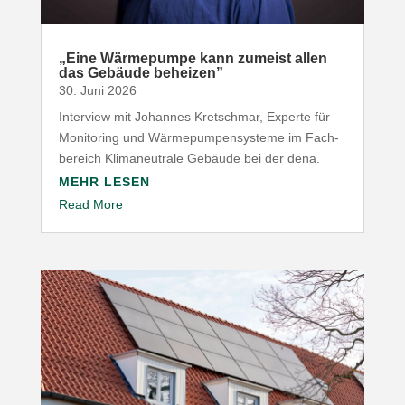
„
Eine Wärme­pumpe kann zumeist allen
das Gebäude beheizen”
30. Juni 2026
Interview mit Johannes Kret­schmar, Experte für
Moni­toring und Wärme­pum­pen­systeme im Fach­
be­reich Klima­neu­trale Gebäude bei der dena.
MEHR LESEN
Read More