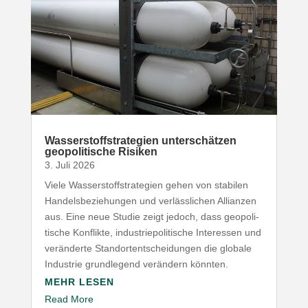
Wasser­stoff­stra­tegien unter­schätzen
geopo­li­tische Risiken
3. Juli 2026
Viele Wasser­stoff­stra­tegien gehen von stabilen
Handels­be­zie­hungen und verläss­lichen Allianzen
aus. Eine neue Studie zeigt jedoch, dass geopo­li­
tische Konflikte, indus­trie­po­li­tische Inter­essen und
verän­derte Stand­ort­ent­schei­dungen die globale
Industrie grund­legend verändern könnten.
MEHR LESEN
Read More