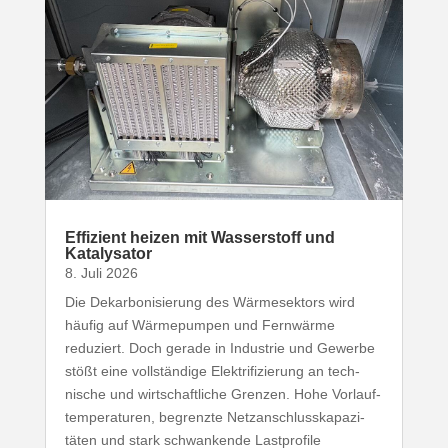
Effizient heizen mit Wasser­stoff und
Katalysator
8. Juli 2026
Die Dekar­bo­ni­sierung des Wärme­sektors wird
häufig auf Wärme­pumpen und Fernwärme
reduziert. Doch gerade in Industrie und Gewerbe
stößt eine voll­ständige Elek­tri­fi­zierung an tech­
nische und wirt­schaft­liche Grenzen. Hohe Vorlauf­
tem­pe­ra­turen, begrenzte Netz­an­schluss­ka­pa­zi­
täten und stark schwan­kende Last­profile