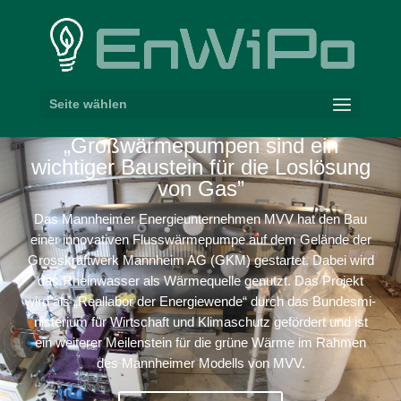
Seite wählen
„
Groß­wär­me­pumpen sind ein
wichtiger Baustein für die Loslösung
von Gas”
Das Mann­heimer Ener­gie­un­ter­nehmen
MVV
hat den Bau
einer inno­va­tiven Fluss­wär­me­pumpe auf dem Gelände der
Gross­kraftwerk Mannheim
AG
(
GKM
) gestartet. Dabei wird
das Rhein­wasser als Wärme­quelle genutzt. Das Projekt
wird als „Reallabor der Ener­gie­wende“ durch das Bundes­mi­
nis­terium für Wirt­schaft und Klima­schutz gefördert und ist
ein weiterer Meilen­stein für die grüne Wärme im Rahmen
des Mann­heimer Modells von
MVV
.