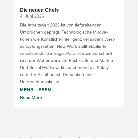
Die neuen Chefs
4. Juni 2026
Die Arbeitswelt
2026
ist von tief­grei­fenden
Umbrüchen geprägt. Tech­no­lo­gische Inno­va­
tionen wie Künst­liche Intel­ligenz verändern Wert­
schöp­fungs­ketten. New Work stellt etablierte
Arbeits­mo­delle infrage. Parallel dazu verschärft
sich der Wett­bewerb um Fach­kräfte und Märkte.
Und Social Media wirkt zunehmend als Kata­ly­
sator für Sicht­barkeit, Repu­tation und
Unternehmenskultur.
MEHR LESEN
Read More