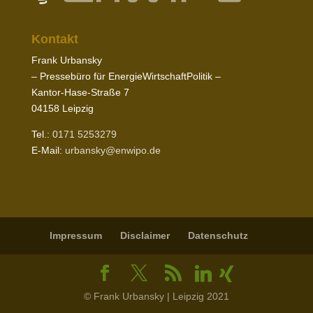
Kontakt
Frank Urbansky
– Pres­sebüro für EnergieWirtschaftPolitik –
Kantor-​Hase-​Straße
7
04158
Leipzig
Tel.:
0171
5253279
E‑Mail:
urbansky@​enwipo.​de
Impressum
Disclaimer
Daten­schutz
© Frank Urbansky | Leipzig 2021