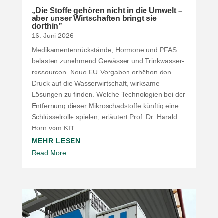
„
Die Stoffe gehören nicht in die Umwelt –
aber unser Wirt­schaften bringt sie
dorthin”
16. Juni 2026
Medi­ka­men­ten­rück­stände, Hormone und
PFAS
belasten zunehmend Gewässer und Trink­was­ser­
res­sourcen. Neue EU-​Vorgaben erhöhen den
Druck auf die Wasser­wirt­schaft, wirksame
Lösungen zu finden. Welche Tech­no­logien bei der
Entfernung dieser Mikro­schad­stoffe künftig eine
Schlüs­sel­rolle spielen, erläutert Prof. Dr. Harald
Horn vom
KIT
.
MEHR LESEN
Read More