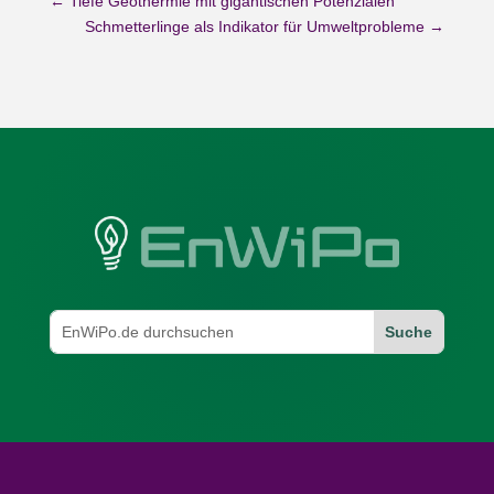
←
Tiefe Geothermie mit gigantischen Potenzialen
Schmetterlinge als Indikator für Umweltprobleme
→