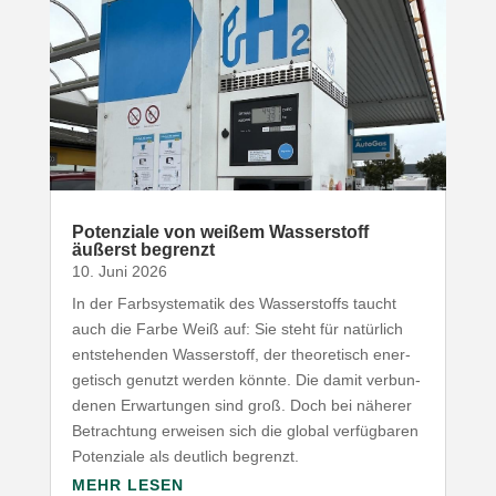
Poten­ziale von weißem Wasser­stoff
äußerst begrenzt
10. Juni 2026
In der Farb­sys­te­matik des Wasser­stoffs taucht
auch die Farbe Weiß auf: Sie steht für natürlich
entste­henden Wasser­stoff, der theo­re­tisch ener­
ge­tisch genutzt werden könnte. Die damit verbun­
denen Erwar­tungen sind groß. Doch bei näherer
Betrachtung erweisen sich die global verfüg­baren
Poten­ziale als deutlich begrenzt.
MEHR LESEN