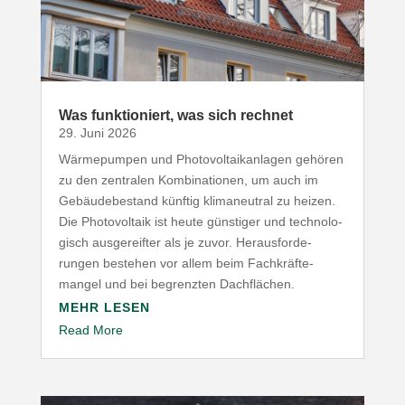
Was funk­tio­niert, was sich rechnet
29. Juni 2026
Wärme­pumpen und Photo­vol­ta­ik­an­lagen gehören
zu den zentralen Kombi­na­tionen, um auch im
Gebäu­de­be­stand künftig klima­neutral zu heizen.
Die Photo­voltaik ist heute günstiger und tech­no­lo­
gisch ausge­reifter als je zuvor. Heraus­for­de­
rungen bestehen vor allem beim Fach­kräf­te­
mangel und bei begrenzten Dachflächen.
MEHR LESEN
Read More