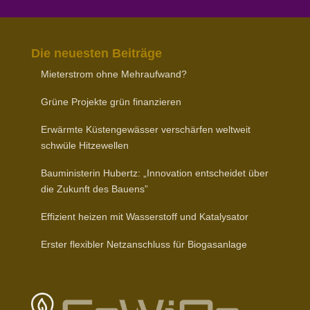
Die neuesten Beiträge
Mieter­strom ohne Mehraufwand?
Grüne Projekte grün finanzieren
Erwärmte Küsten­ge­wässer verschärfen weltweit
schwüle Hitzewellen
Baumi­nis­terin Hubertz: „Inno­vation entscheidet über
die Zukunft des Bauens”
Effizient heizen mit Wasser­stoff und Katalysator
Erster flexibler Netz­an­schluss für Biogasanlage