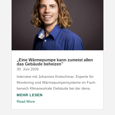
„
Eine Wärme­pumpe kann zumeist allen
das Gebäude beheizen”
30. Juni 2026
Interview mit Johannes Kret­schmar, Experte für
Moni­toring und Wärme­pum­pen­systeme im Fach­
be­reich Klima­neu­trale Gebäude bei der dena.
MEHR LESEN
Read More