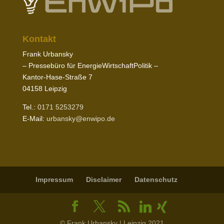
Kontakt
Frank Urbansky
– Pres­sebüro für EnergieWirtschaftPolitik –
Kantor-​Hase-​Straße
7
04158
Leipzig
Tel.:
0171
5253279
E‑Mail:
urbansky@​enwipo.​de
Impressum
Disclaimer
Daten­schutz
© Frank Urbansky | Leipzig 2021