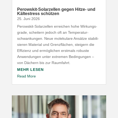
Perowskit-​Solarzellen gegen Hitze- und
Kälte­stress schützen
25. Juni 2026
Perowskit-​Solarzellen erreichen hohe Wirkungs­
grade, scheitern jedoch oft an Tempe­ra­tur­
schwan­kungen. Neue mole­kulare Ansätze stabi­li­
sieren Material und Grenz­flächen, steigern die
Effizienz und ermög­lichen erstmals robuste
Anwen­dungen unter extremen Bedin­gungen –
von Dächern bis zur Raumfahrt.
MEHR LESEN
Read More