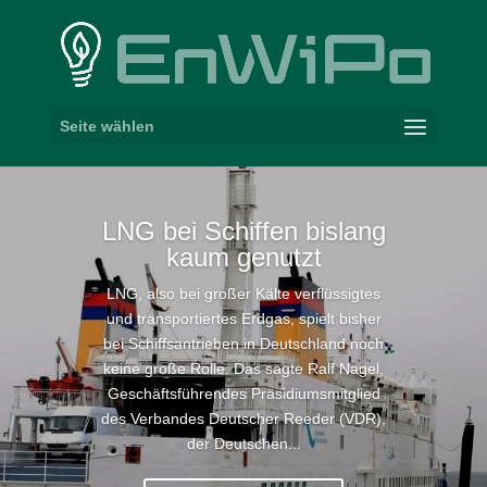
Seite wählen
LNG
bei Schiffen bislang
kaum genutzt
LNG, also bei großer Kälte verflüssigtes
und transportiertes Erdgas, spielt bisher
bei Schiffsantrieben in Deutschland noch
keine große Rolle. Das sagte Ralf Nagel,
Geschäftsführendes Präsidiumsmitglied
des Verbandes Deutscher Reeder (VDR),
der Deutschen...