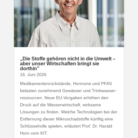
„
Die Stoffe gehören nicht in die Umwelt –
aber unser Wirt­schaften bringt sie
dorthin”
16. Juni 2026
Medi­ka­men­ten­rück­stände, Hormone und
PFAS
belasten zunehmend Gewässer und Trink­was­ser­
res­sourcen. Neue EU-​Vorgaben erhöhen den
Druck auf die Wasser­wirt­schaft, wirksame
Lösungen zu finden. Welche Tech­no­logien bei der
Entfernung dieser Mikro­schad­stoffe künftig eine
Schlüs­sel­rolle spielen, erläutert Prof. Dr. Harald
Horn vom
KIT
.