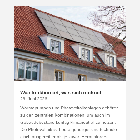
Was funk­tio­niert, was sich rechnet
29. Juni 2026
Wärme­pumpen und Photo­vol­ta­ik­an­lagen gehören
zu den zentralen Kombi­na­tionen, um auch im
Gebäu­de­be­stand künftig klima­neutral zu heizen.
Die Photo­voltaik ist heute günstiger und tech­no­lo­
gisch ausge­reifter als je zuvor. Heraus­for­de­