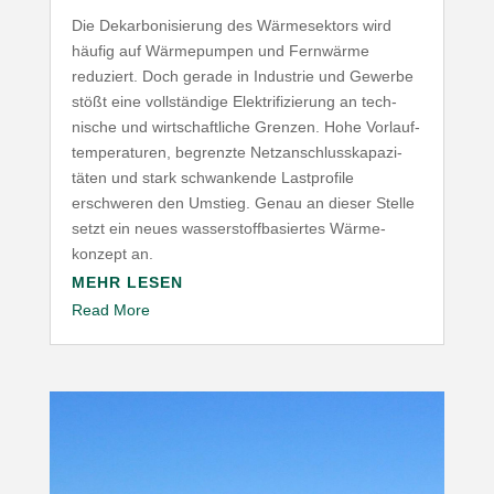
Die Dekar­bo­ni­sierung des Wärme­sektors wird
häufig auf Wärme­pumpen und Fernwärme
reduziert. Doch gerade in Industrie und Gewerbe
stößt eine voll­ständige Elek­tri­fi­zierung an tech­
nische und wirt­schaft­liche Grenzen. Hohe Vorlauf­
tem­pe­ra­turen, begrenzte Netz­an­schluss­ka­pa­zi­
täten und stark schwan­kende Last­profile
erschweren den Umstieg. Genau an dieser Stelle
setzt ein neues wasser­stoff­ba­siertes Wärme­
konzept an.
MEHR LESEN
Read More