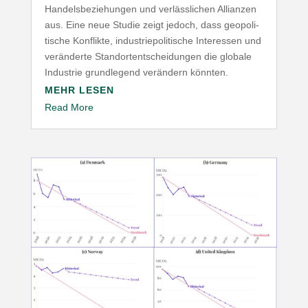
Handels­be­zie­hungen und verläss­lichen Allianzen
aus. Eine neue Studie zeigt jedoch, dass geopo­li­
tische Konflikte, indus­trie­po­li­tische Inter­essen und
verän­derte Stand­ort­ent­schei­dungen die globale
Industrie grund­legend verändern könnten.
MEHR LESEN
Read More