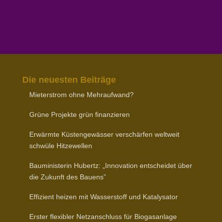
Die neuesten Beiträge
Mieter­strom ohne Mehraufwand?
Grüne Projekte grün finanzieren
Erwärmte Küsten­ge­wässer verschärfen weltweit
schwüle Hitzewellen
Baumi­nis­terin Hubertz: „Inno­vation entscheidet über
die Zukunft des Bauens”
Effizient heizen mit Wasser­stoff und Katalysator
Erster flexibler Netz­an­schluss für Biogasanlage