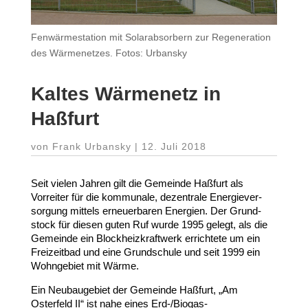
Fenwärmestation mit Solarabsorbern zur Regeneration
des Wärmenetzes. Fotos: Urbansky
Kaltes Wärmenetz in
Haßfurt
von
Frank Urbansky
|
12. Juli 2018
Seit vielen Jahren gilt die Gemeinde Haßfurt als
Vorreiter für die kommunale, dezen­trale Ener­gie­ver­
sorgung mittels erneu­er­baren Energien. Der Grund­
stock für diesen guten Ruf wurde
1995
gelegt, als die
Gemeinde ein Block­heiz­kraftwerk errichtete um ein
Frei­zeitbad und eine Grund­schule und seit
1999
ein
Wohn­gebiet mit Wärme.
Ein Neubau­gebiet der Gemeinde Haßfurt, „Am
Osterfeld
II
“ ist nahe eines Erd-​/​Biogas-​