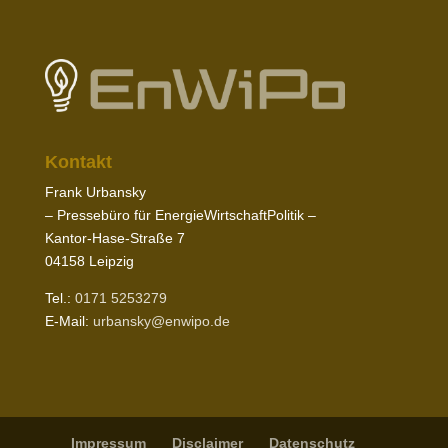
Kontakt
Frank Urbansky
– Pres­sebüro für EnergieWirtschaftPolitik –
Kantor-​Hase-​Straße
7
04158
Leipzig
Tel.:
0171
5253279
E‑Mail:
urbansky@​enwipo.​de
Impressum
Disclaimer
Daten­schutz