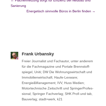
←
Flächenheizung sorgt für Effizienz bei Neubau und
Sanierung
Energetisch sinnvolle Büros in Berlin finden
→
Frank Urbansky
Freier Jour­na­list und Fach­au­tor, unter anderem
für die Fach­ma­ga­zine und Portale Brenn­stoff­
spie­gel, Uniti; DW Die Woh­nungs­wirt­schaft und
Immo­bi­li­en­wirt­schaft; Haufe-Lexware;
Energie&Management; IVV, Huss Medien;
Motor­tech­ni­sche Zeit­schrift und Sprin­ger­Pro­fes­
sio­nal; Sprin­ger Fachverlag; SHK Profi und tab,
Bau­ver­lag; stadt+werk, k21