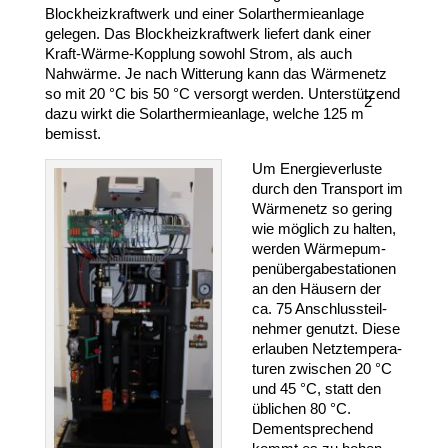
Blockheizkraftwerk und einer Solar­ther­mie­anlage
gelegen. Das Block­heiz­kraftwerk liefert dank einer
Kraft-​Wärme-​Kopplung sowohl Strom, als auch
Nahwärme. Je nach Witterung kann das Wärmenetz
so mit
20
°C bis
50
°C versorgt werden. Unter­stützend
2
dazu wirkt die Solar­ther­mie­anlage, welche
125
m
bemisst.
Um Ener­gie­ver­luste
durch den Transport im
Wärmenetz so gering
wie möglich zu halten,
werden Wärme­pum­
pen­über­ga­be­sta­tionen
an den Häusern der
ca.
75
Anschluss­teil­
nehmer genutzt. Diese
erlauben Netz­tem­pe­ra­
turen zwischen
20
°C
und
45
°C, statt den
üblichen
80
°C.
Dementspre­chend