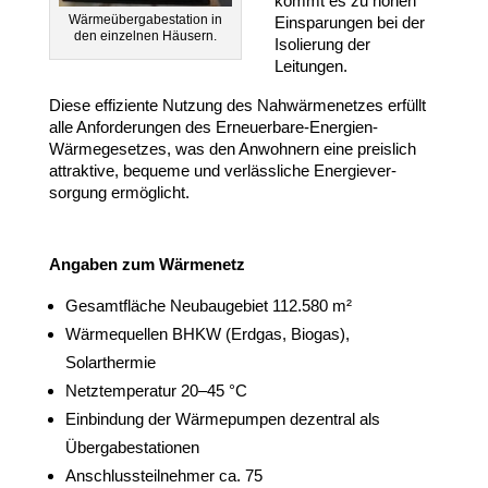
kommt es zu hohen
Wärme­über­ga­be­station in
Einspa­rungen bei der
den einzelnen Häusern.
Isolierung der
Leitungen.
Diese effi­ziente Nutzung des Nahwär­me­netzes erfüllt
alle Anfor­de­rungen des Erneuerbare-​Energien-​
Wärmegesetzes, was den Anwohnern eine preislich
attraktive, bequeme und verläss­liche Ener­gie­ver­
sorgung ermöglicht.
Angaben zum Wärmenetz
Gesamt­fläche Neubau­gebiet
112
.
580
m²
Wärme­quellen
BHKW
(Erdgas, Biogas),
Solarthermie
Netz­tem­pe­ratur
20
–
45
°C
Einbindung der Wärme­pumpen dezentral als
Übergabestationen
Anschluss­teil­nehmer ca.
75