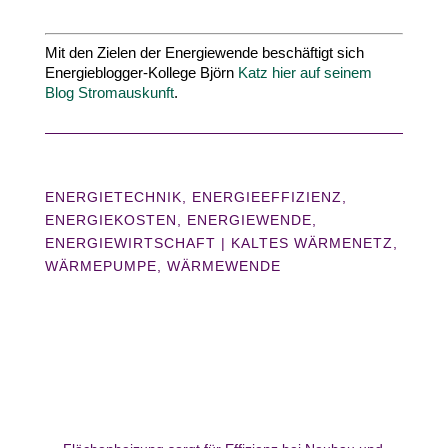
Mit den Zielen der Ener­gie­wende beschäf­tigt sich
Energieblogger-​Kollege Björn
Katz hier auf sei­nem
Blog Strom­aus­kunft
.
ENERGIETECHNIK
,
ENERGIEEFFIZIENZ
,
ENERGIEKOSTEN
,
ENERGIEWENDE
,
ENERGIEWIRTSCHAFT
|
KALTES WÄRMENETZ
WÄRMEPUMPE
WÄRMEWENDE