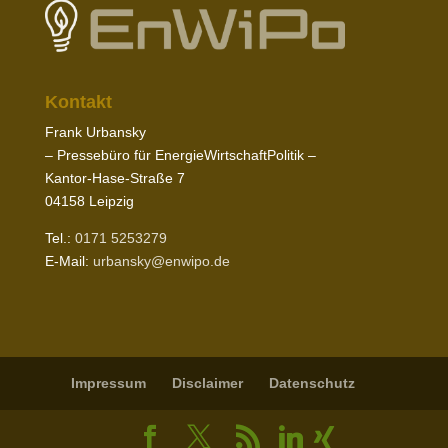
Kontakt
Frank Urbansky
– Pres­sebüro für EnergieWirtschaftPolitik –
Kantor-​Hase-​Straße
7
04158
Leipzig
Tel.:
0171
5253279
E‑Mail:
urbansky@​enwipo.​de
Impressum
Disclaimer
Daten­schutz