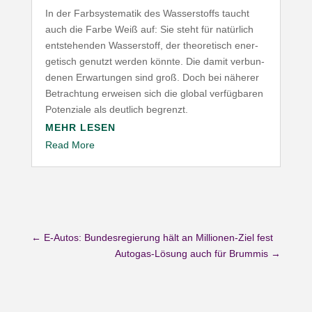
In der Farb­sys­te­matik des Wasser­stoffs taucht
auch die Farbe Weiß auf: Sie steht für natürlich
entste­henden Wasser­stoff, der theo­re­tisch ener­
ge­tisch genutzt werden könnte. Die damit verbun­
denen Erwar­tungen sind groß. Doch bei näherer
Betrachtung erweisen sich die global verfüg­baren
Poten­ziale als deutlich begrenzt.
MEHR LESEN
Read More
←
E-Autos: Bundesregierung hält an Millionen-Ziel fest
Autogas-Lösung auch für Brummis
→