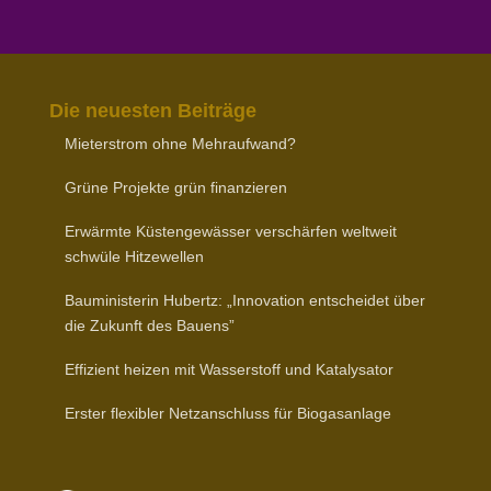
Die neuesten Beiträge
Mieter­strom ohne Mehraufwand?
Grüne Projekte grün finanzieren
Erwärmte Küsten­ge­wässer verschärfen weltweit
schwüle Hitzewellen
Baumi­nis­terin Hubertz: „Inno­vation entscheidet über
die Zukunft des Bauens”
Effizient heizen mit Wasser­stoff und Katalysator
Erster flexibler Netz­an­schluss für Biogasanlage