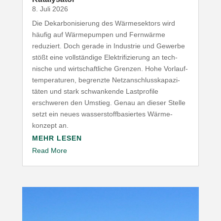
8. Juli 2026
Die Dekar­bo­ni­sierung des Wärme­sektors wird
häufig auf Wärme­pumpen und Fernwärme
reduziert. Doch gerade in Industrie und Gewerbe
stößt eine voll­ständige Elek­tri­fi­zierung an tech­
nische und wirt­schaft­liche Grenzen. Hohe Vorlauf­
tem­pe­ra­turen, begrenzte Netz­an­schluss­ka­pa­zi­
täten und stark schwan­kende Last­profile
erschweren den Umstieg. Genau an dieser Stelle
setzt ein neues wasser­stoff­ba­siertes Wärme­
konzept an.
MEHR LESEN
Read More