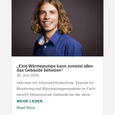
„
Eine Wärme­pumpe kann zumeist allen
das Gebäude beheizen”
30. Juni 2026
Interview mit Johannes Kret­schmar, Experte für
Moni­toring und Wärme­pum­pen­systeme im Fach­
be­reich Klima­neu­trale Gebäude bei der dena.
MEHR LESEN
Read More