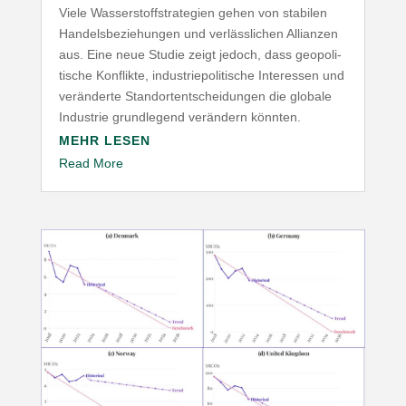
Viele Wasser­stoff­stra­tegien gehen von stabilen
Handels­be­zie­hungen und verläss­lichen Allianzen
aus. Eine neue Studie zeigt jedoch, dass geopo­li­
tische Konflikte, indus­trie­po­li­tische Inter­essen und
verän­derte Stand­ort­ent­schei­dungen die globale
Industrie grund­legend verändern könnten.
MEHR LESEN
Read More