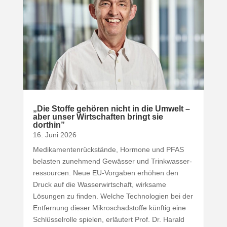
„
Die Stoffe gehören nicht in die Umwelt –
aber unser Wirt­schaften bringt sie
dorthin”
16. Juni 2026
Medi­ka­men­ten­rück­stände, Hormone und
PFAS
belasten zunehmend Gewässer und Trink­was­ser­
res­sourcen. Neue EU-​Vorgaben erhöhen den
Druck auf die Wasser­wirt­schaft, wirksame
Lösungen zu finden. Welche Tech­no­logien bei der
Entfernung dieser Mikro­schad­stoffe künftig eine
Schlüs­sel­rolle spielen, erläutert Prof. Dr. Harald