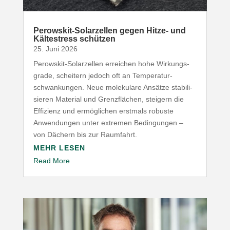
Perowskit-​Solarzellen gegen Hitze- und
Kälte­stress schützen
25. Juni 2026
Perowskit-​Solarzellen erreichen hohe Wirkungs­
grade, scheitern jedoch oft an Tempe­ra­tur­
schwan­kungen. Neue mole­kulare Ansätze stabi­li­
sieren Material und Grenz­flächen, steigern die
Effizienz und ermög­lichen erstmals robuste
Anwen­dungen unter extremen Bedin­gungen –
von Dächern bis zur Raumfahrt.
MEHR LESEN
Read More