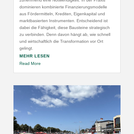
domi­nieren kombi­nierte Finan­zie­rungs­mo­delle
aus Förder­mitteln, Krediten, Eigen­ka­pital und
markt­ba­sierten Instru­menten. Entscheidend ist
dabei die Fähigkeit, diese Bausteine stra­te­gisch
zu verbinden. Denn davon hängt ab, wie schnell
und wirt­schaftlich die Trans­for­mation vor Ort
gelingt.
MEHR LESEN
Read More