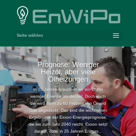
Seite wählen
Prognose: Weniger
Heizöl, aber viele
Ölheizungen
In 25 Jahren brauchen wir ein Drittel
weniger Energie als derzeit. Doch auch
die wird dann zu 60 Prozent von Öl und
Gas abgedeckt. Das sind die wichtigsten
Ergebnisse der Exxon-Energieprognose,
die bis zum Jahr 2040 reicht. Exxon setzt
darauf, dass in 25 Jahren Erdgas...