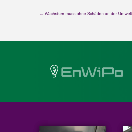
←
Wachstum muss ohne Schäden an der Umwel