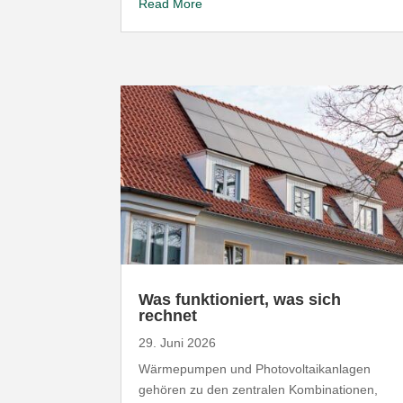
Read More
Was funk­tio­niert, was sich
rechnet
29. Juni 2026
Wärme­pumpen und Photo­vol­ta­ik­an­lagen
gehören zu den zentralen Kombi­na­tionen,