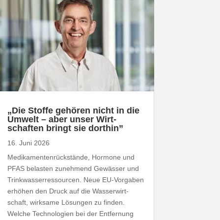
„
Die Stoffe gehören nicht in die
Umwelt – aber unser Wirt­
schaften bringt sie dorthin”
16. Juni 2026
Medi­ka­men­ten­rück­stände, Hormone und
PFAS
belasten zunehmend Gewässer und
Trink­was­ser­res­sourcen. Neue EU-​Vorgaben
erhöhen den Druck auf die Wasser­wirt­
schaft, wirksame Lösungen zu finden.
Welche Tech­no­logien bei der Entfernung