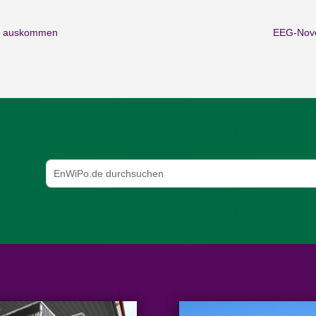
t auskommen
EEG-Novel