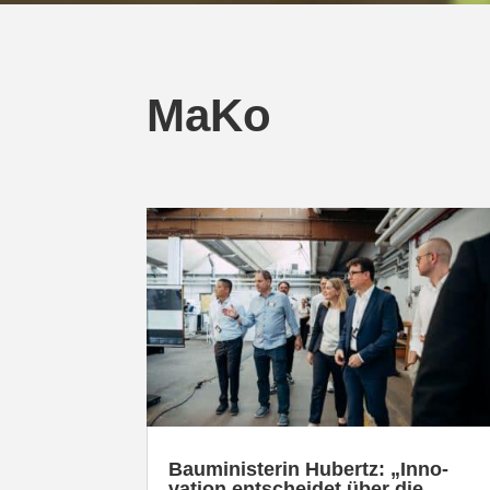
MaKo
Baumi­nis­terin Hubertz: „Inno­
vation entscheidet über die