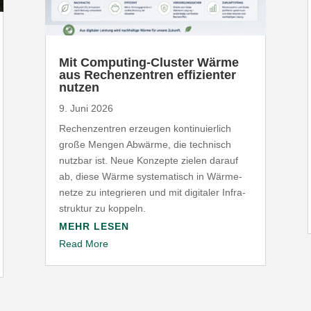
Mit Computing-​Cluster Wärme
aus Rechen­zentren effi­zi­enter
nutzen
9. Juni 2026
Rechen­zentren erzeugen konti­nu­ierlich
große Mengen Abwärme, die technisch
nutzbar ist. Neue Konzepte zielen darauf
ab, diese Wärme syste­ma­tisch in Wärme­
netze zu inte­grieren und mit digitaler Infra­
struktur zu koppeln.
MEHR LESEN
Read More