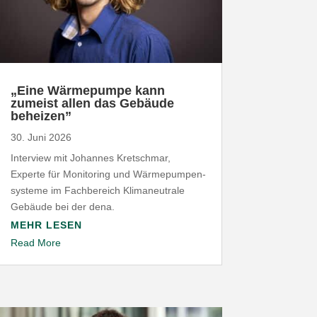
„
Eine Wärme­pumpe kann
zumeist allen das Gebäude
beheizen”
30. Juni 2026
Interview mit Johannes Kret­schmar,
Experte für Moni­toring und Wärme­pum­pen­
systeme im Fach­be­reich Klima­neu­trale
Gebäude bei der dena.
MEHR LESEN
Read More