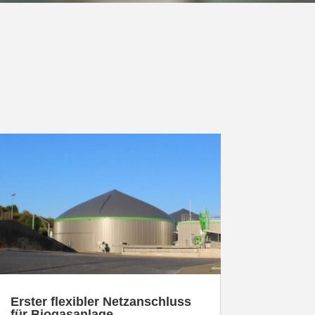
Erster flexibler Netz­an­schluss
für Biogasanlage