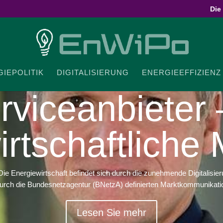
Die
IE­PO­LITIK
DIGI­TA­LI­SIERUNG
ENER­GIE­EF­FI­ZIENZ
r­vice­an­biete
irt­schaft­liche
ie Energiewirtschaft befindet sich durch die zunehmende Digitalis
urch die Bundesnetzagentur (BNetzA) definierten Marktkommunikati
Lesen Sie mehr