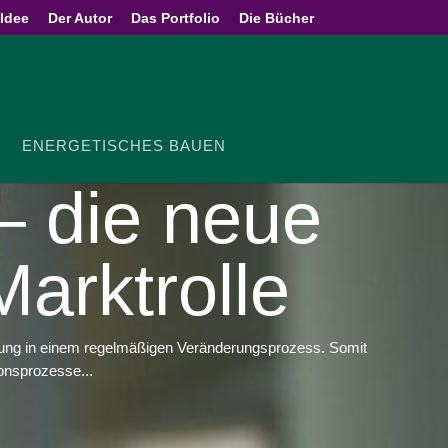
 Idee
Der Autor
Das Portfolio
Die Bücher
ENER­GE­TI­SCHES BAUEN
r – die neue
 Marktrolle
ierung in einem regelmäßigen Veränderungsprozess. Somit
onsprozesse...