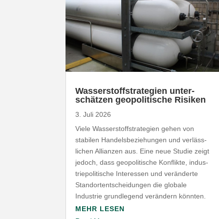
Wasser­stoff­stra­tegien unter­
schätzen geopo­li­tische Risiken
3. Juli 2026
Viele Wasser­stoff­stra­tegien gehen von
stabilen Handels­be­zie­hungen und verläss­
lichen Allianzen aus. Eine neue Studie zeigt
jedoch, dass geopo­li­tische Konflikte, indus­
trie­po­li­tische Inter­essen und verän­derte
Stand­ort­ent­schei­dungen die globale
Industrie grund­legend verändern könnten.
MEHR LESEN