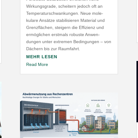
Wirkungs­grade, scheitern jedoch oft an
Tempe­ra­tur­schwan­kungen. Neue mole­
kulare Ansätze stabi­li­sieren Material und
Grenz­flächen, steigern die Effizienz und
ermög­lichen erstmals robuste Anwen­
dungen unter extremen Bedin­gungen – von
Dächern bis zur Raumfahrt.
MEHR LESEN
Read More