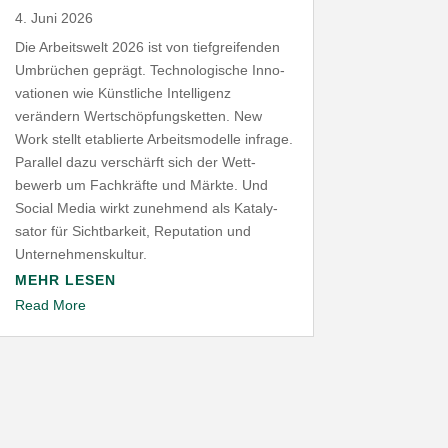
4. Juni 2026
Die Arbeitswelt
2026
ist von tief­grei­fenden
Umbrüchen geprägt. Tech­no­lo­gische Inno­
va­tionen wie Künst­liche Intel­ligenz
verändern Wert­schöp­fungs­ketten. New
Work stellt etablierte Arbeits­mo­delle infrage.
Parallel dazu verschärft sich der Wett­
bewerb um Fach­kräfte und Märkte. Und
Social Media wirkt zunehmend als Kata­ly­
sator für Sicht­barkeit, Repu­tation und
Unternehmenskultur.
MEHR LESEN
Read More