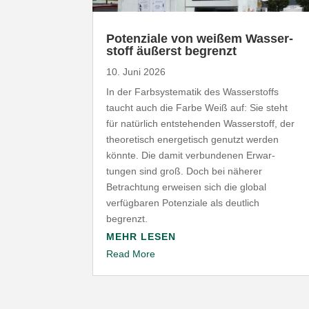
Poten­ziale von weißem Wasser­
stoff äußerst begrenzt
10. Juni 2026
In der Farb­sys­te­matik des Wasser­stoffs
taucht auch die Farbe Weiß auf: Sie steht
für natürlich entste­henden Wasser­stoff, der
theo­re­tisch ener­ge­tisch genutzt werden
könnte. Die damit verbun­denen Erwar­
tungen sind groß. Doch bei näherer
Betrachtung erweisen sich die global
verfüg­baren Poten­ziale als deutlich
begrenzt.
MEHR LESEN
Read More