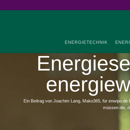
ENER­GIE­TECHNIK
ENER­G
Ener­gie­se
ener­gie­w
Ein Beitrag von Joachim Lang, Mako365, für enwipo.de D
müssen die, d