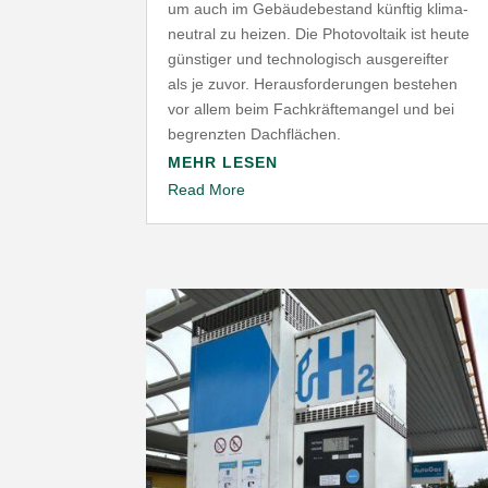
um auch im Gebäu­de­be­stand künftig klima­
neutral zu heizen. Die Photo­voltaik ist heute
günstiger und tech­no­lo­gisch ausge­reifter
als je zuvor. Heraus­for­de­rungen bestehen
vor allem beim Fach­kräf­te­mangel und bei
begrenzten Dachflächen.
MEHR LESEN
Read More