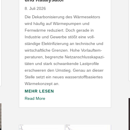
8. Juli 2026
Die Dekar­bo­ni­sierung des Wärme­sektors
wird häufig auf Wärme­pumpen und
Fernwärme reduziert. Doch gerade in
Industrie und Gewerbe stößt eine voll­
ständige Elek­tri­fi­zierung an tech­nische und
wirt­schaft­liche Grenzen. Hohe Vorlauf­tem­
pe­ra­turen, begrenzte Netz­an­schluss­ka­pa­zi­
täten und stark schwan­kende Last­profile
erschweren den Umstieg. Genau an dieser
Stelle setzt ein neues wasser­stoff­ba­siertes
Wärme­konzept an.
MEHR LESEN
Read More