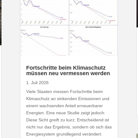
Fort­schritte beim Klima­schutz
müssen neu vermessen werden
1. Juli 2026
Viele Staaten messen Fort­schritte beim
Klima­schutz an sinkenden Emis­sionen und
einem wach­senden Anteil erneu­er­barer
Energien. Eine neue Studie zeigt jedoch:
Diese Sicht greift zu kurz. Entscheidend ist
nicht nur das Ergebnis, sondern ob sich das
Ener­gie­system grund­legend verändert.