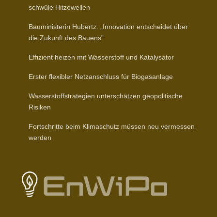
schwüle Hitzewellen
Baumi­nis­terin Hubertz: „Inno­vation entscheidet über
die Zukunft des Bauens”
Effizient heizen mit Wasser­stoff und Katalysator
Erster flexibler Netz­an­schluss für Biogasanlage
Wasser­stoff­stra­tegien unter­schätzen geopo­li­tische
Risiken
Fort­schritte beim Klima­schutz müssen neu vermessen
werden