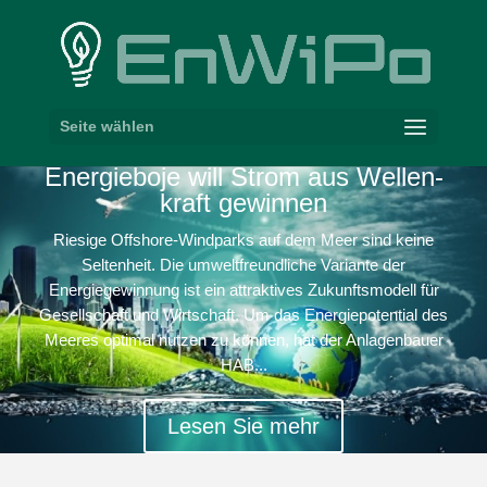
Seite wählen
Ener­gieboje will Strom aus Wellen­
kraft gewinnen
Riesige Offshore-Windparks auf dem Meer sind keine
Seltenheit. Die umweltfreundliche Variante der
Energiegewinnung ist ein attraktives Zukunftsmodell für
Gesellschaft und Wirtschaft. Um das Energiepotential des
Meeres optimal nutzen zu können, hat der Anlagenbauer
HAB...
Lesen Sie mehr