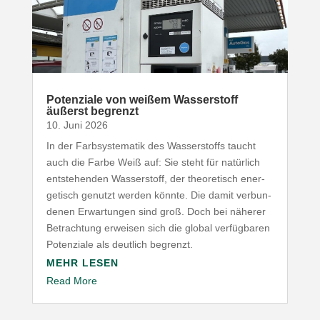
Poten­ziale von weißem Wasser­stoff
äußerst begrenzt
10. Juni 2026
In der Farb­sys­te­matik des Wasser­stoffs taucht
auch die Farbe Weiß auf: Sie steht für natürlich
entste­henden Wasser­stoff, der theo­re­tisch ener­
ge­tisch genutzt werden könnte. Die damit verbun­
denen Erwar­tungen sind groß. Doch bei näherer
Betrachtung erweisen sich die global verfüg­baren
Poten­ziale als deutlich begrenzt.
MEHR LESEN
Read More