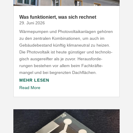
Was funk­tio­niert, was sich rechnet
29. Juni 2026
Wärme­pumpen und Photo­vol­ta­ik­an­lagen gehören
zu den zentralen Kombi­na­tionen, um auch im
Gebäu­de­be­stand künftig klima­neutral zu heizen.
Die Photo­voltaik ist heute günstiger und tech­no­lo­
gisch ausge­reifter als je zuvor. Heraus­for­de­
rungen bestehen vor allem beim Fach­kräf­te­
mangel und bei begrenzten Dachflächen.
MEHR LESEN
Read More