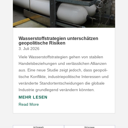
Wasser­stoff­stra­tegien unter­schätzen
geopo­li­tische Risiken
3. Juli 2026
Viele Wasser­stoff­stra­tegien gehen von stabilen
Handels­be­zie­hungen und verläss­lichen Allianzen
aus. Eine neue Studie zeigt jedoch, dass geopo­li­
tische Konflikte, indus­trie­po­li­tische Inter­essen und
verän­derte Stand­ort­ent­schei­dungen die globale
Industrie grund­legend verändern könnten.
MEHR LESEN
Read More