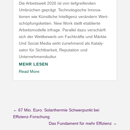
Die Arbeitswelt
2026
ist von tief­grei­fenden
Umbrüchen geprägt. Tech­no­lo­gische Inno­va­
tionen wie Künst­liche Intel­ligenz verändern Wert­
schöp­fungs­ketten. New Work stellt etablierte
Arbeits­mo­delle infrage. Parallel dazu verschärft
sich der Wett­bewerb um Fach­kräfte und Märkte.
Und Social Media wirkt zunehmend als Kata­ly­
sator für Sicht­barkeit, Repu­tation und
Unternehmenskultur.
MEHR LESEN
Read More
←
67 Mio. Euro: Solarthermie Schwerpunkt bei
Effizienz-Forschung
Das Fundament für mehr Effizienz
→