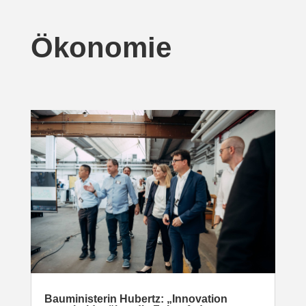
Ökonomie
Baumi­nis­terin Hubertz: „Inno­vation