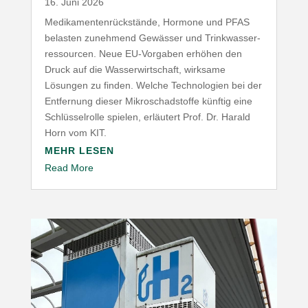
16. Juni 2026
Medi­ka­men­ten­rück­stände, Hormone und
PFAS
belasten zunehmend Gewässer und Trink­was­ser­
res­sourcen. Neue EU-​Vorgaben erhöhen den
Druck auf die Wasser­wirt­schaft, wirksame
Lösungen zu finden. Welche Tech­no­logien bei der
Entfernung dieser Mikro­schad­stoffe künftig eine
Schlüs­sel­rolle spielen, erläutert Prof. Dr. Harald
Horn vom
KIT
.
MEHR LESEN
Read More