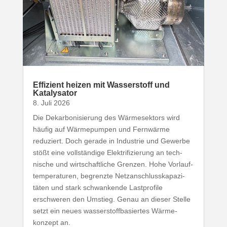
Effizient heizen mit Wasser­stoff und
Katalysator
8. Juli 2026
Die Dekar­bo­ni­sierung des Wärme­sektors wird
häufig auf Wärme­pumpen und Fernwärme
reduziert. Doch gerade in Industrie und Gewerbe
stößt eine voll­ständige Elek­tri­fi­zierung an tech­
nische und wirt­schaft­liche Grenzen. Hohe Vorlauf­
tem­pe­ra­turen, begrenzte Netz­an­schluss­ka­pa­zi­
täten und stark schwan­kende Last­profile
erschweren den Umstieg. Genau an dieser Stelle
setzt ein neues wasser­stoff­ba­siertes Wärme­
konzept an.