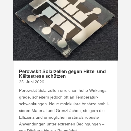
Perowskit-​Solarzellen gegen Hitze- und
Kälte­stress schützen
25. Juni 2026
Perowskit-​Solarzellen erreichen hohe Wirkungs­
grade, scheitern jedoch oft an Tempe­ra­tur­
schwan­kungen. Neue mole­kulare Ansätze stabi­li­
sieren Material und Grenz­flächen, steigern die
Effizienz und ermög­lichen erstmals robuste
Anwen­dungen unter extremen Bedin­gungen –
von Dächern bis zur Raumfahrt.