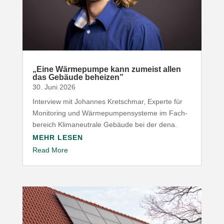
„
Eine Wärme­pumpe kann zumeist allen
das Gebäude beheizen”
30. Juni 2026
Interview mit Johannes Kret­schmar, Experte für
Moni­toring und Wärme­pum­pen­systeme im Fach­
be­reich Klima­neu­trale Gebäude bei der dena.
MEHR LESEN
Read More