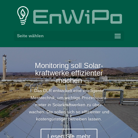
Seite wählen
Moni­toring soll Solar­
kraft­werke effi­zi­enter
machen
Das
DLR
entwi­ckelt eine intel­li­gente
Mess­technik, um wichtige Prozess­pa­ra­
meter in Solar­kraft­werken zu über­
wachen. Die sollen sich so effi­zi­enter und
kosten­güns­tiger betreiben lassen.
Lesen Sie mehr