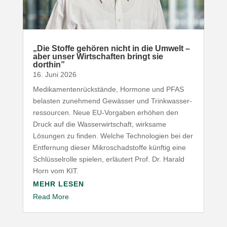
„
Die Stoffe gehören nicht in die Umwelt –
aber unser Wirt­schaften bringt sie
dorthin”
16. Juni 2026
Medi­ka­men­ten­rück­stände, Hormone und
PFAS
belasten zunehmend Gewässer und Trink­was­ser­
res­sourcen. Neue EU-​Vorgaben erhöhen den
Druck auf die Wasser­wirt­schaft, wirksame
Lösungen zu finden. Welche Tech­no­logien bei der
Entfernung dieser Mikro­schad­stoffe künftig eine
Schlüs­sel­rolle spielen, erläutert Prof. Dr. Harald
Horn vom
KIT
.
MEHR LESEN
Read More