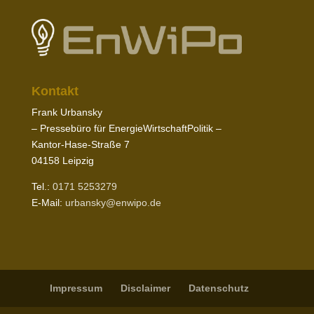
Kontakt
Frank Urbansky
– Pres­sebüro für EnergieWirtschaftPolitik –
Kantor-​Hase-​Straße
7
04158
Leipzig
Tel.:
0171
5253279
E‑Mail:
urbansky@​enwipo.​de
Impressum
Disclaimer
Daten­schutz