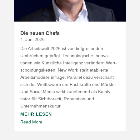
Die neuen Chefs
4. Juni 2026
Die Arbeitswelt
2026
ist von tief­grei­fenden
Umbrüchen geprägt. Tech­no­lo­gische Inno­va­
tionen wie Künst­liche Intel­ligenz verändern Wert­
schöp­fungs­ketten. New Work stellt etablierte
Arbeits­mo­delle infrage. Parallel dazu verschärft
sich der Wett­bewerb um Fach­kräfte und Märkte.
Und Social Media wirkt zunehmend als Kata­ly­
sator für Sicht­barkeit, Repu­tation und
Unternehmenskultur.
MEHR LESEN
Read More