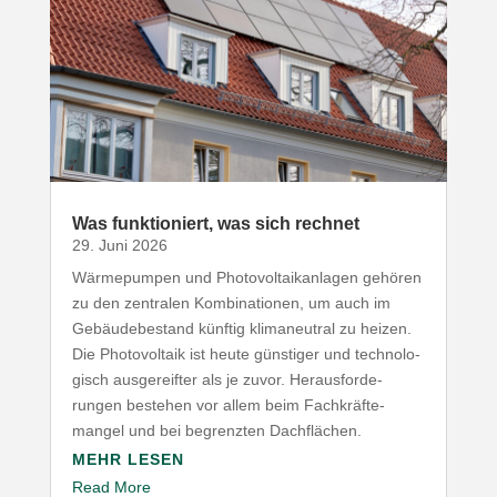
Was funk­tio­niert, was sich rechnet
29. Juni 2026
Wärme­pumpen und Photo­vol­ta­ik­an­lagen gehören
zu den zentralen Kombi­na­tionen, um auch im
Gebäu­de­be­stand künftig klima­neutral zu heizen.
Die Photo­voltaik ist heute günstiger und tech­no­lo­
gisch ausge­reifter als je zuvor. Heraus­for­de­
rungen bestehen vor allem beim Fach­kräf­te­
mangel und bei begrenzten Dachflächen.
MEHR LESEN
Read More