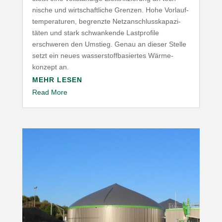
nische und wirt­schaft­liche Grenzen. Hohe Vorlauf­
tem­pe­ra­turen, begrenzte Netz­an­schluss­ka­pa­zi­
täten und stark schwan­kende Last­profile
erschweren den Umstieg. Genau an dieser Stelle
setzt ein neues wasser­stoff­ba­siertes Wärme­
konzept an.
MEHR LESEN
Read More