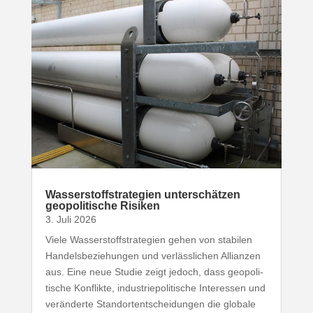
Wasser­stoff­stra­tegien unter­schätzen
geopo­li­tische Risiken
3. Juli 2026
Viele Wasser­stoff­stra­tegien gehen von stabilen
Handels­be­zie­hungen und verläss­lichen Allianzen
aus. Eine neue Studie zeigt jedoch, dass geopo­li­
tische Konflikte, indus­trie­po­li­tische Inter­essen und
verän­derte Stand­ort­ent­schei­dungen die globale