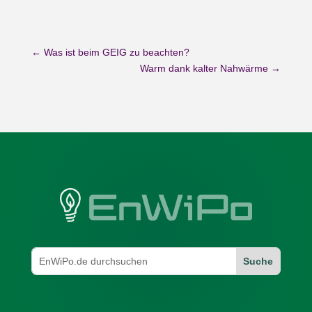
←
Was ist beim GEIG zu beachten?
Warm dank kalter Nahwärme
→