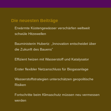
Die neuesten Beiträge
Erwärmte Küsten­ge­wässer verschärfen weltweit
schwüle Hitzewellen
Baumi­nis­terin Hubertz: „Inno­vation entscheidet über
die Zukunft des Bauens”
Effizient heizen mit Wasser­stoff und Katalysator
Erster flexibler Netz­an­schluss für Biogasanlage
Wasser­stoff­stra­tegien unter­schätzen geopo­li­tische
Risiken
Fort­schritte beim Klima­schutz müssen neu vermessen
werden