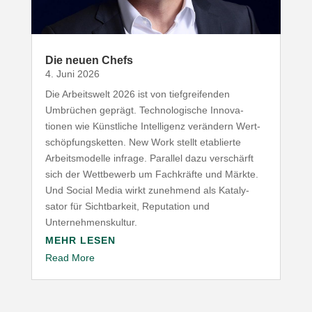
Die neuen Chefs
4. Juni 2026
Die Arbeitswelt
2026
ist von tief­grei­fenden
Umbrüchen geprägt. Tech­no­lo­gische Inno­va­
tionen wie Künst­liche Intel­ligenz verändern Wert­
schöp­fungs­ketten. New Work stellt etablierte
Arbeits­mo­delle infrage. Parallel dazu verschärft
sich der Wett­bewerb um Fach­kräfte und Märkte.
Und Social Media wirkt zunehmend als Kata­ly­
sator für Sicht­barkeit, Repu­tation und
Unternehmenskultur.
MEHR LESEN
Read More