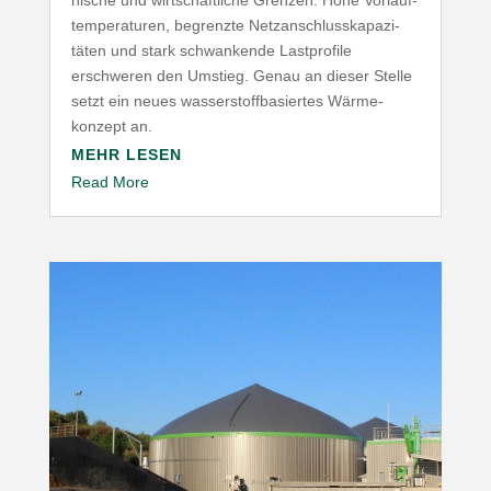
nische und wirt­schaft­liche Grenzen. Hohe Vorlauf­
tem­pe­ra­turen, begrenzte Netz­an­schluss­ka­pa­zi­
täten und stark schwan­kende Last­profile
erschweren den Umstieg. Genau an dieser Stelle
setzt ein neues wasser­stoff­ba­siertes Wärme­
konzept an.
MEHR LESEN
Read More