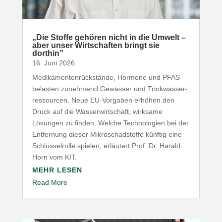
„
Die Stoffe gehören nicht in die Umwelt –
aber unser Wirt­schaften bringt sie
dorthin”
16. Juni 2026
Medi­ka­men­ten­rück­stände, Hormone und
PFAS
belasten zunehmend Gewässer und Trink­was­ser­
res­sourcen. Neue EU-​Vorgaben erhöhen den
Druck auf die Wasser­wirt­schaft, wirksame
Lösungen zu finden. Welche Tech­no­logien bei der
Entfernung dieser Mikro­schad­stoffe künftig eine
Schlüs­sel­rolle spielen, erläutert Prof. Dr. Harald
Horn vom
KIT
.
MEHR LESEN
Read More