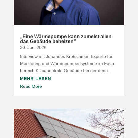
„
Eine Wärme­pumpe kann zumeist allen
das Gebäude beheizen”
30. Juni 2026
Interview mit Johannes Kret­schmar, Experte für
Moni­toring und Wärme­pum­pen­systeme im Fach­
be­reich Klima­neu­trale Gebäude bei der dena.
MEHR LESEN
Read More