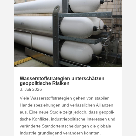
Wasser­stoff­stra­tegien unter­schätzen
geopo­li­tische Risiken
3. Juli 2026
Viele Wasser­stoff­stra­tegien gehen von stabilen
Handels­be­zie­hungen und verläss­lichen Allianzen
aus. Eine neue Studie zeigt jedoch, dass geopo­li­
tische Konflikte, indus­trie­po­li­tische Inter­essen und
verän­derte Stand­ort­ent­schei­dungen die globale
Industrie grund­legend verändern könnten.