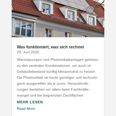
Was funk­tio­niert, was sich rechnet
29. Juni 2026
Wärme­pumpen und Photo­vol­ta­ik­an­lagen gehören
zu den zentralen Kombi­na­tionen, um auch im
Gebäu­de­be­stand künftig klima­neutral zu heizen.
Die Photo­voltaik ist heute günstiger und tech­no­lo­
gisch ausge­reifter als je zuvor. Heraus­for­de­
rungen bestehen vor allem beim Fach­kräf­te­
mangel und bei begrenzten Dachflächen.
MEHR LESEN
Read More