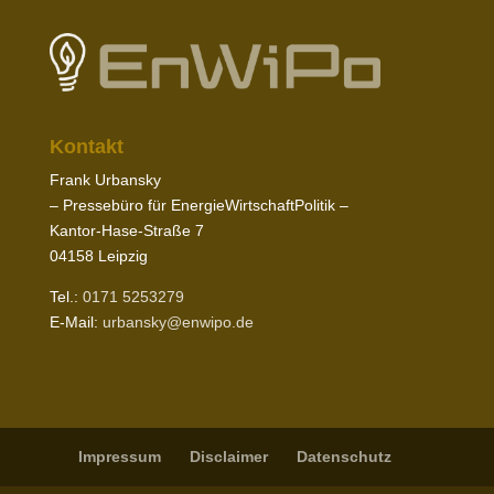
Kontakt
Frank Urbansky
– Pres­sebüro für EnergieWirtschaftPolitik –
Kantor-​Hase-​Straße
7
04158
Leipzig
Tel.:
0171
5253279
E‑Mail:
urbansky@​enwipo.​de
Impressum
Disclaimer
Daten­schutz