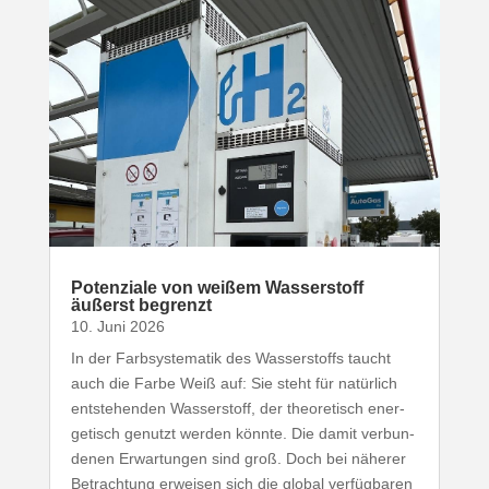
Poten­ziale von weißem Wasser­stoff
äußerst begrenzt
10. Juni 2026
In der Farb­sys­te­matik des Wasser­stoffs taucht
auch die Farbe Weiß auf: Sie steht für natürlich
entste­henden Wasser­stoff, der theo­re­tisch ener­
ge­tisch genutzt werden könnte. Die damit verbun­
denen Erwar­tungen sind groß. Doch bei näherer
Betrachtung erweisen sich die global verfüg­baren