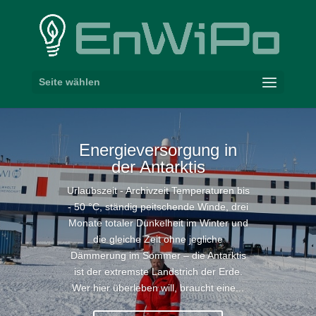
Seite wählen
Ener­gie­ver­sorgung in
der Antarktis
Urlaubszeit - Archivzeit Temperaturen bis
- 50 °C, ständig peitschende Winde, drei
Monate totaler Dunkelheit im Winter und
die gleiche Zeit ohne jegliche
Dämmerung im Sommer – die Antarktis
ist der extremste Landstrich der Erde.
Wer hier überleben will, braucht eine...