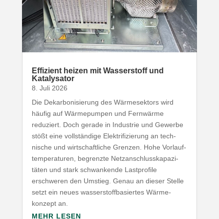
Effizient heizen mit Wasser­stoff und
Katalysator
8. Juli 2026
Die Dekar­bo­ni­sierung des Wärme­sektors wird
häufig auf Wärme­pumpen und Fernwärme
reduziert. Doch gerade in Industrie und Gewerbe
stößt eine voll­ständige Elek­tri­fi­zierung an tech­
nische und wirt­schaft­liche Grenzen. Hohe Vorlauf­
tem­pe­ra­turen, begrenzte Netz­an­schluss­ka­pa­zi­
täten und stark schwan­kende Last­profile
erschweren den Umstieg. Genau an dieser Stelle
setzt ein neues wasser­stoff­ba­siertes Wärme­
konzept an.
MEHR LESEN