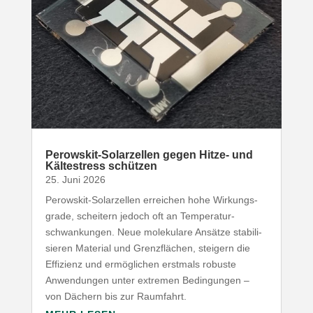
Perowskit-​Solarzellen gegen Hitze- und
Kälte­stress schützen
25. Juni 2026
Perowskit-​Solarzellen erreichen hohe Wirkungs­
grade, scheitern jedoch oft an Tempe­ra­tur­
schwan­kungen. Neue mole­kulare Ansätze stabi­li­
sieren Material und Grenz­flächen, steigern die
Effizienz und ermög­lichen erstmals robuste
Anwen­dungen unter extremen Bedin­gungen –
von Dächern bis zur Raumfahrt.