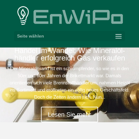
Seite wählen
Handel im Wandel: Wie Mine­ral­öl­
händler erfolg­reich Gas verkaufen
Der Mineralölmarkt ist ein schrumpfender, so wie es in den
50er und 60er Jahren der Brikettmarkt war. Damals
orientierten sich viele Brennstoffhändler um, nahmen Heizöl
ins Sortiment und eröffneten ein völlig neues Geschäftsfeld.
Doch die Zeiten ändern sich. Nun...
Lesen Sie mehr