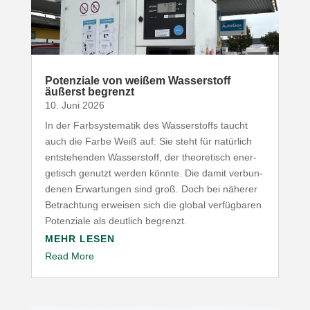
Poten­ziale von weißem Wasser­stoff
äußerst begrenzt
10. Juni 2026
In der Farb­sys­te­matik des Wasser­stoffs taucht
auch die Farbe Weiß auf: Sie steht für natürlich
entste­henden Wasser­stoff, der theo­re­tisch ener­
ge­tisch genutzt werden könnte. Die damit verbun­
denen Erwar­tungen sind groß. Doch bei näherer
Betrachtung erweisen sich die global verfüg­baren
Poten­ziale als deutlich begrenzt.
MEHR LESEN
Read More