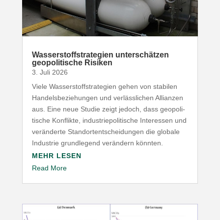
Wasser­stoff­stra­tegien unter­schätzen
geopo­li­tische Risiken
3. Juli 2026
Viele Wasser­stoff­stra­tegien gehen von stabilen
Handels­be­zie­hungen und verläss­lichen Allianzen
aus. Eine neue Studie zeigt jedoch, dass geopo­li­
tische Konflikte, indus­trie­po­li­tische Inter­essen und
verän­derte Stand­ort­ent­schei­dungen die globale
Industrie grund­legend verändern könnten.
MEHR LESEN
Read More