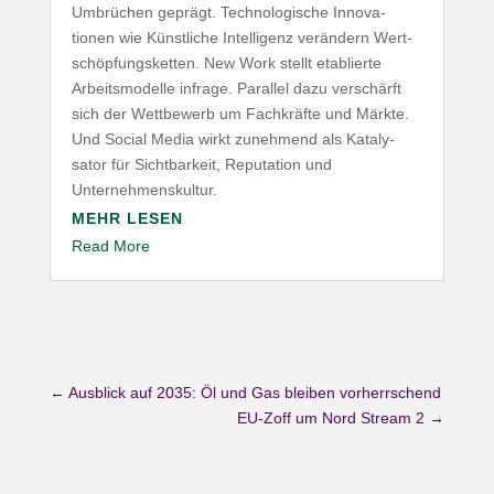
Umbrüchen geprägt. Tech­no­lo­gische Inno­va­
tionen wie Künst­liche Intel­ligenz verändern Wert­
schöp­fungs­ketten. New Work stellt etablierte
Arbeits­mo­delle infrage. Parallel dazu verschärft
sich der Wett­bewerb um Fach­kräfte und Märkte.
Und Social Media wirkt zunehmend als Kata­ly­
sator für Sicht­barkeit, Repu­tation und
Unternehmenskultur.
MEHR LESEN
Read More
←
Ausblick auf 2035: Öl und Gas bleiben vorherrschend
EU-Zoff um Nord Stream 2
→