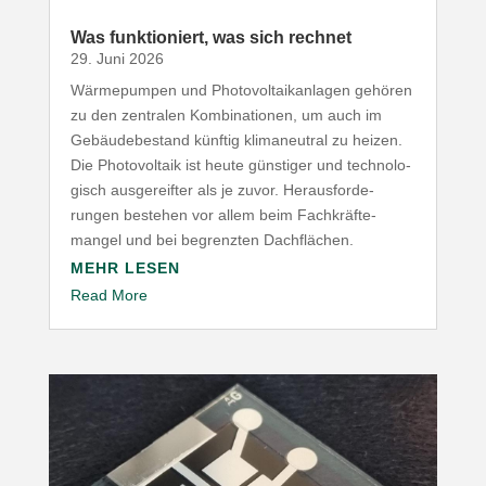
Was funk­tio­niert, was sich rechnet
29. Juni 2026
Wärme­pumpen und Photo­vol­ta­ik­an­lagen gehören
zu den zentralen Kombi­na­tionen, um auch im
Gebäu­de­be­stand künftig klima­neutral zu heizen.
Die Photo­voltaik ist heute günstiger und tech­no­lo­
gisch ausge­reifter als je zuvor. Heraus­for­de­
rungen bestehen vor allem beim Fach­kräf­te­
mangel und bei begrenzten Dachflächen.
MEHR LESEN
Read More