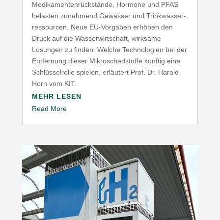
Medi­ka­men­ten­rück­stände, Hormone und
PFAS
belasten zunehmend Gewässer und Trink­was­ser­
res­sourcen. Neue EU-​Vorgaben erhöhen den
Druck auf die Wasser­wirt­schaft, wirksame
Lösungen zu finden. Welche Tech­no­logien bei der
Entfernung dieser Mikro­schad­stoffe künftig eine
Schlüs­sel­rolle spielen, erläutert Prof. Dr. Harald
Horn vom
KIT
.
MEHR LESEN
Read More