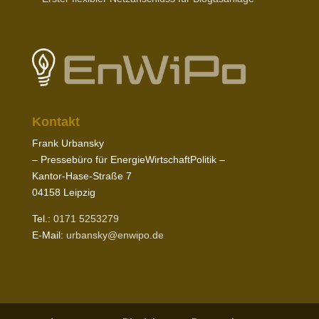
Kontakt
Frank Urbansky
– Pres­sebüro für EnergieWirtschaftPolitik –
Kantor-​Hase-​Straße
7
04158
Leipzig
Tel.:
0171
5253279
E‑Mail:
urbansky@​enwipo.​de