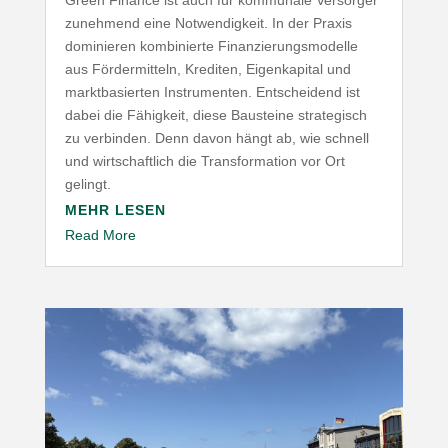
zunehmend eine Notwen­digkeit. In der Praxis
domi­nieren kombi­nierte Finan­zie­rungs­mo­delle
aus Förder­mitteln, Krediten, Eigen­ka­pital und
markt­ba­sierten Instru­menten. Entscheidend ist
dabei die Fähigkeit, diese Bausteine stra­te­gisch
zu verbinden. Denn davon hängt ab, wie schnell
und wirt­schaftlich die Trans­for­mation vor Ort
gelingt.
MEHR LESEN
Read More