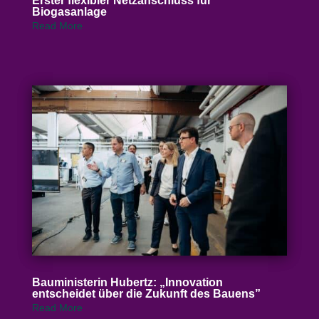
Erster flexibler Netz­an­schluss für
Biogasanlage
Read More
Baumi­nis­terin Hubertz: „Inno­vation
entscheidet über die Zukunft des Bauens”
Read More