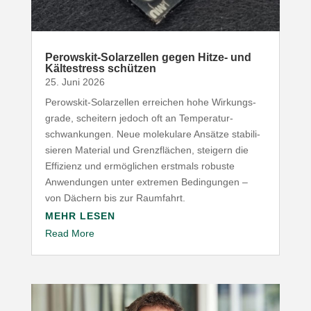
Perowskit-​Solarzellen gegen Hitze- und
Kälte­stress schützen
25. Juni 2026
Perowskit-​Solarzellen erreichen hohe Wirkungs­
grade, scheitern jedoch oft an Tempe­ra­tur­
schwan­kungen. Neue mole­kulare Ansätze stabi­li­
sieren Material und Grenz­flächen, steigern die
Effizienz und ermög­lichen erstmals robuste
Anwen­dungen unter extremen Bedin­gungen –
von Dächern bis zur Raumfahrt.
MEHR LESEN
Read More