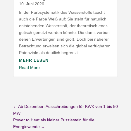
10. Juni 2026
In der Farb­sys­te­matik des Wasser­stoffs taucht
auch die Farbe Weiß auf: Sie steht für natürlich
entste­henden Wasser­stoff, der theo­re­tisch ener­
ge­tisch genutzt werden könnte. Die damit verbun­
denen Erwar­tungen sind groß. Doch bei näherer
Betrachtung erweisen sich die global verfüg­baren
Poten­ziale als deutlich begrenzt.
MEHR LESEN
Read More
←
Ab Dezember: Ausschreibungen für KWK von 1 bis 50
MW
Power to Heat als kleiner Puzzlestein für die
Energiewende
→