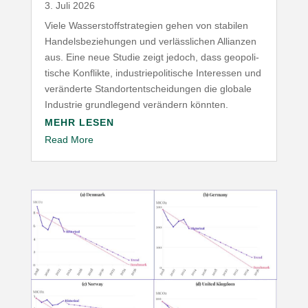
3. Juli 2026
Viele Wasser­stoff­stra­tegien gehen von stabilen
Handels­be­zie­hungen und verläss­lichen Allianzen
aus. Eine neue Studie zeigt jedoch, dass geopo­li­
tische Konflikte, indus­trie­po­li­tische Inter­essen und
verän­derte Stand­ort­ent­schei­dungen die globale
Industrie grund­legend verändern könnten.
MEHR LESEN
Read More