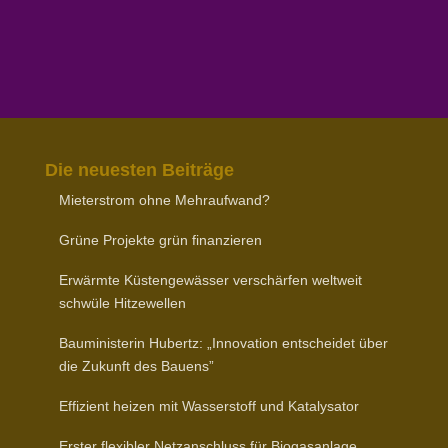
Die neuesten Beiträge
Mieter­strom ohne Mehraufwand?
Grüne Projekte grün finanzieren
Erwärmte Küsten­ge­wässer verschärfen weltweit
schwüle Hitzewellen
Baumi­nis­terin Hubertz: „Inno­vation entscheidet über
die Zukunft des Bauens”
Effizient heizen mit Wasser­stoff und Katalysator
Erster flexibler Netz­an­schluss für Biogasanlage