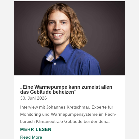
„
Eine Wärme­pumpe kann zumeist allen
das Gebäude beheizen”
30. Juni 2026
Interview mit Johannes Kret­schmar, Experte für
Moni­toring und Wärme­pum­pen­systeme im Fach­
be­reich Klima­neu­trale Gebäude bei der dena.
MEHR LESEN
Read More