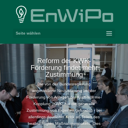
Seite wählen
Reform der KWK-​
Förderung findet mehr
Zustimmung
Die von der Bundesregierung
angestoßene Neujustierung bei der
Förderung von Anlagen der Kraft-Wärme-
Kopplung (KWK) hat die generelle
Zustimmung von Experten gefunden - bei
allerdings deutlicher Kritik an Teilen des
beabsichtigten Maßnahmenpakets. Dies