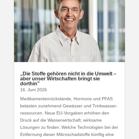
„
Die Stoffe gehören nicht in die Umwelt –
aber unser Wirt­schaften bringt sie
dorthin”
16. Juni 2026
Medi­ka­men­ten­rück­stände, Hormone und
PFAS
belasten zunehmend Gewässer und Trink­was­ser­
res­sourcen. Neue EU-​Vorgaben erhöhen den
Druck auf die Wasser­wirt­schaft, wirksame
Lösungen zu finden. Welche Tech­no­logien bei der
Entfernung dieser Mikro­schad­stoffe künftig eine