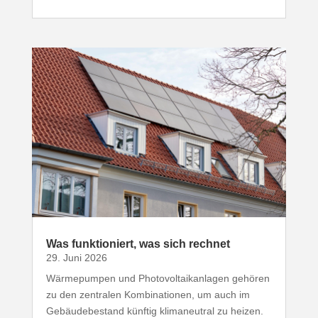
Was funk­tio­niert, was sich rechnet
29. Juni 2026
Wärme­pumpen und Photo­vol­ta­ik­an­lagen gehören
zu den zentralen Kombi­na­tionen, um auch im
Gebäu­de­be­stand künftig klima­neutral zu heizen.