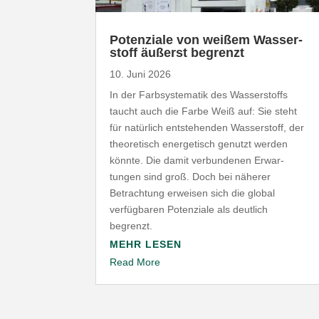
Poten­ziale von weißem Wasser­
stoff äußerst begrenzt
10. Juni 2026
In der Farb­sys­te­matik des Wasser­stoffs
taucht auch die Farbe Weiß auf: Sie steht
für natürlich entste­henden Wasser­stoff, der
theo­re­tisch ener­ge­tisch genutzt werden
könnte. Die damit verbun­denen Erwar­
tungen sind groß. Doch bei näherer
Betrachtung erweisen sich die global
verfüg­baren Poten­ziale als deutlich
begrenzt.
MEHR LESEN
Read More