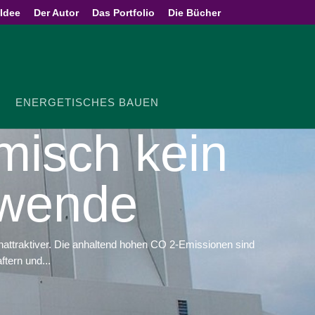
 Idee
Der Autor
Das Portfolio
Die Bücher
ENER­GE­TI­SCHES BAUEN
misch kein
ewende
unattraktiver. Die anhaltend hohen CO 2-Emissionen sind
tern und...