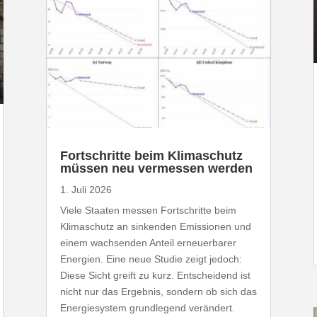
Fort­schritte beim Klima­schutz
müssen neu vermessen werden
1. Juli 2026
Viele Staaten messen Fort­schritte beim
Klima­schutz an sinkenden Emis­sionen und
einem wach­senden Anteil erneu­er­barer
Energien. Eine neue Studie zeigt jedoch:
Diese Sicht greift zu kurz. Entscheidend ist
nicht nur das Ergebnis, sondern ob sich das
Ener­gie­system grund­legend verändert.