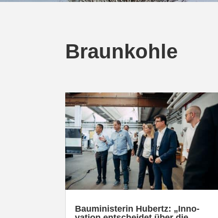
Braunkohle
Baumi­nis­terin Hubertz: „Inno­
vation entscheidet über die