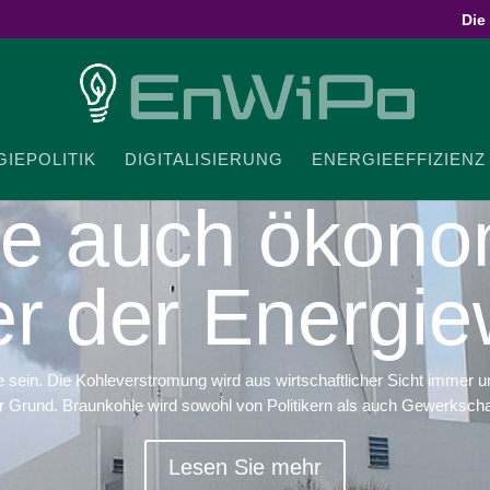
Die
IE­PO­LITIK
DIGI­TA­LI­SIERUNG
ENER­GIE­EF­FI­ZIENZ
le auch ökono­
er der Energi
 sein. Die Kohleverstromung wird aus wirtschaftlicher Sicht immer 
er Grund. Braunkohle wird sowohl von Politikern als auch Gewerkschaf
Lesen Sie mehr