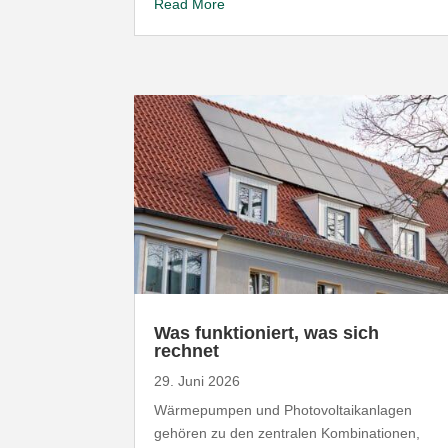
Read More
Was funk­tio­niert, was sich
rechnet
29. Juni 2026
Wärme­pumpen und Photo­vol­ta­ik­an­lagen
gehören zu den zentralen Kombi­na­tionen,