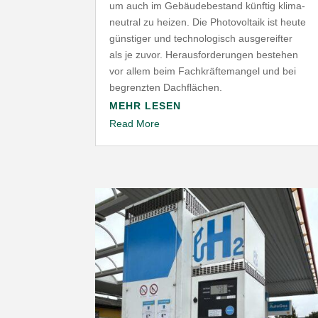
um auch im Gebäu­de­be­stand künftig klima­
neutral zu heizen. Die Photo­voltaik ist heute
günstiger und tech­no­lo­gisch ausge­reifter
als je zuvor. Heraus­for­de­rungen bestehen
vor allem beim Fach­kräf­te­mangel und bei
begrenzten Dachflächen.
MEHR LESEN
Read More