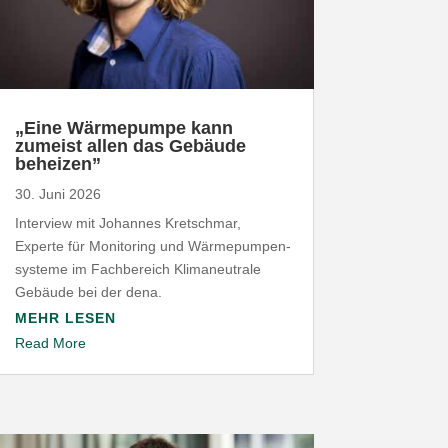
„
Eine Wärme­pumpe kann
zumeist allen das Gebäude
beheizen”
30. Juni 2026
Interview mit Johannes Kret­schmar,
Experte für Moni­toring und Wärme­pum­pen­
systeme im Fach­be­reich Klima­neu­trale
Gebäude bei der dena.
MEHR LESEN
Read More