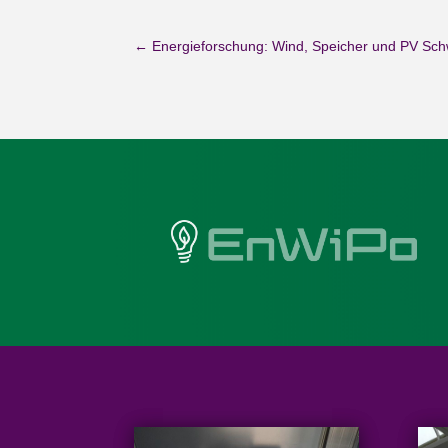
←
Energieforschung: Wind, Speicher und PV Sc