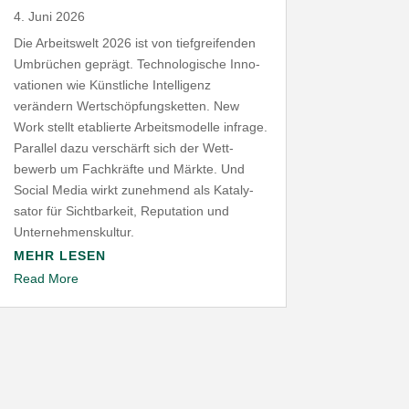
4. Juni 2026
Die Arbeitswelt
2026
ist von tief­grei­fenden
Umbrüchen geprägt. Tech­no­lo­gische Inno­
va­tionen wie Künst­liche Intel­ligenz
verändern Wert­schöp­fungs­ketten. New
Work stellt etablierte Arbeits­mo­delle infrage.
Parallel dazu verschärft sich der Wett­
bewerb um Fach­kräfte und Märkte. Und
Social Media wirkt zunehmend als Kata­ly­
sator für Sicht­barkeit, Repu­tation und
Unternehmenskultur.
MEHR LESEN
Read More