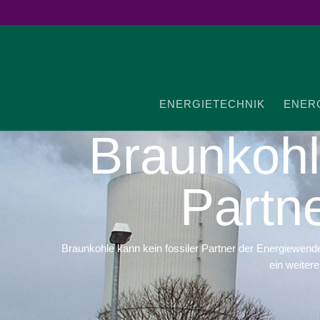
ENER­GIE­TECHNIK
ENER­G
Braun­koh
Partn
Braunkohle kann kein fossiler Partner der Energiewende
ein weiter