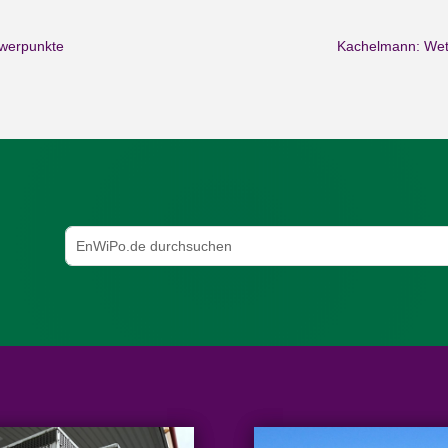
hwerpunkte
Kachelmann: Wett