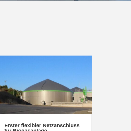
Erster flexibler Netz­an­schluss
für Biogasanlage