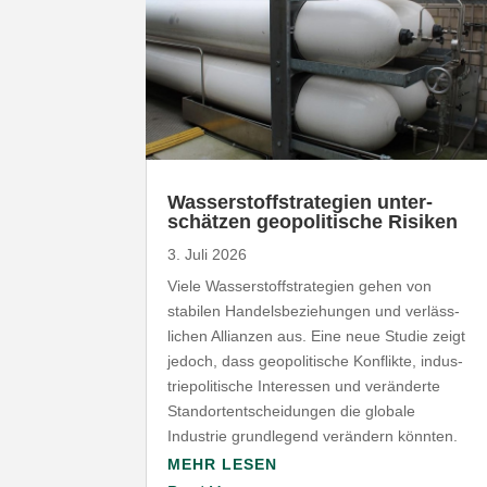
Wasser­stoff­stra­tegien unter­
schätzen geopo­li­tische Risiken
3. Juli 2026
Viele Wasser­stoff­stra­tegien gehen von
stabilen Handels­be­zie­hungen und verläss­
lichen Allianzen aus. Eine neue Studie zeigt
jedoch, dass geopo­li­tische Konflikte, indus­
trie­po­li­tische Inter­essen und verän­derte
Stand­ort­ent­schei­dungen die globale
Industrie grund­legend verändern könnten.
MEHR LESEN