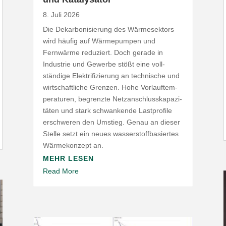
8. Juli 2026
Die Dekar­bo­ni­sierung des Wärme­sektors
wird häufig auf Wärme­pumpen und
Fernwärme reduziert. Doch gerade in
Industrie und Gewerbe stößt eine voll­
ständige Elek­tri­fi­zierung an tech­nische und
wirt­schaft­liche Grenzen. Hohe Vorlauf­tem­
pe­ra­turen, begrenzte Netz­an­schluss­ka­pa­zi­
täten und stark schwan­kende Last­profile
erschweren den Umstieg. Genau an dieser
Stelle setzt ein neues wasser­stoff­ba­siertes
Wärme­konzept an.
MEHR LESEN
Read More