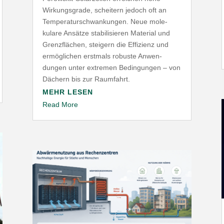
Wirkungs­grade, scheitern jedoch oft an
Tempe­ra­tur­schwan­kungen. Neue mole­
kulare Ansätze stabi­li­sieren Material und
Grenz­flächen, steigern die Effizienz und
ermög­lichen erstmals robuste Anwen­
dungen unter extremen Bedin­gungen – von
Dächern bis zur Raumfahrt.
MEHR LESEN
Read More