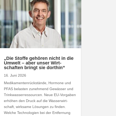
„
Die Stoffe gehören nicht in die
Umwelt – aber unser Wirt­
schaften bringt sie dorthin”
16. Juni 2026
Medi­ka­men­ten­rück­stände, Hormone und
PFAS
belasten zunehmend Gewässer und
Trink­was­ser­res­sourcen. Neue EU-​Vorgaben
erhöhen den Druck auf die Wasser­wirt­
schaft, wirksame Lösungen zu finden.
Welche Tech­no­logien bei der Entfernung