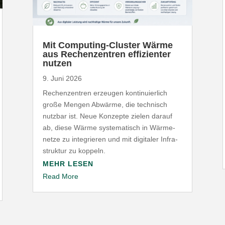
Mit Computing-​Cluster Wärme
aus Rechen­zentren effi­zi­enter
nutzen
9. Juni 2026
Rechen­zentren erzeugen konti­nu­ierlich
große Mengen Abwärme, die technisch
nutzbar ist. Neue Konzepte zielen darauf
ab, diese Wärme syste­ma­tisch in Wärme­
netze zu inte­grieren und mit digitaler Infra­
struktur zu koppeln.
MEHR LESEN
Read More