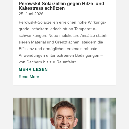
Perowskit-​Solarzellen gegen Hitze- und
Kälte­stress schützen
25. Juni 2026
Perowskit-​Solarzellen erreichen hohe Wirkungs­
grade, scheitern jedoch oft an Tempe­ra­tur­
schwan­kungen. Neue mole­kulare Ansätze stabi­li­
sieren Material und Grenz­flächen, steigern die
Effizienz und ermög­lichen erstmals robuste
Anwen­dungen unter extremen Bedin­gungen –
von Dächern bis zur Raumfahrt.
MEHR LESEN
Read More