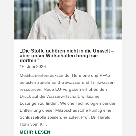
„
Die Stoffe gehören nicht in die Umwelt –
aber unser Wirt­schaften bringt sie
dorthin”
16. Juni 2026
Medi­ka­men­ten­rück­stände, Hormone und
PFAS
belasten zunehmend Gewässer und Trink­was­ser­
res­sourcen. Neue EU-​Vorgaben erhöhen den
Druck auf die Wasser­wirt­schaft, wirksame
Lösungen zu finden. Welche Tech­no­logien bei der
Entfernung dieser Mikro­schad­stoffe künftig eine
Schlüs­sel­rolle spielen, erläutert Prof. Dr. Harald
Horn vom
KIT
.
MEHR LESEN