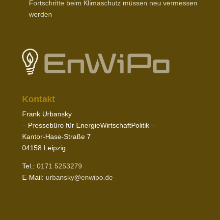
Fort­schritte beim Klima­schutz müssen neu vermessen
werden
Kontakt
Frank Urbansky
– Pres­sebüro für EnergieWirtschaftPolitik –
Kantor-​Hase-​Straße
7
04158
Leipzig
Tel.:
0171
5253279
E‑Mail:
urbansky@​enwipo.​de