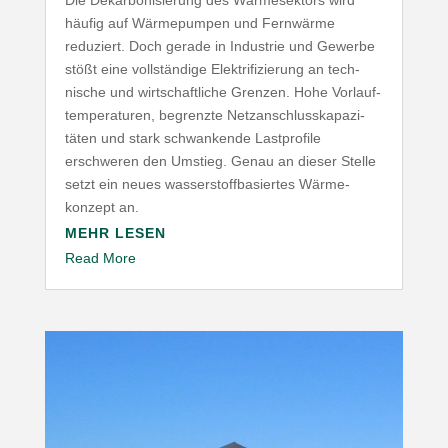
Die Dekar­bo­ni­sierung des Wärme­sektors wird
häufig auf Wärme­pumpen und Fernwärme
reduziert. Doch gerade in Industrie und Gewerbe
stößt eine voll­ständige Elek­tri­fi­zierung an tech­
nische und wirt­schaft­liche Grenzen. Hohe Vorlauf­
tem­pe­ra­turen, begrenzte Netz­an­schluss­ka­pa­zi­
täten und stark schwan­kende Last­profile
erschweren den Umstieg. Genau an dieser Stelle
setzt ein neues wasser­stoff­ba­siertes Wärme­
konzept an.
MEHR LESEN
Read More