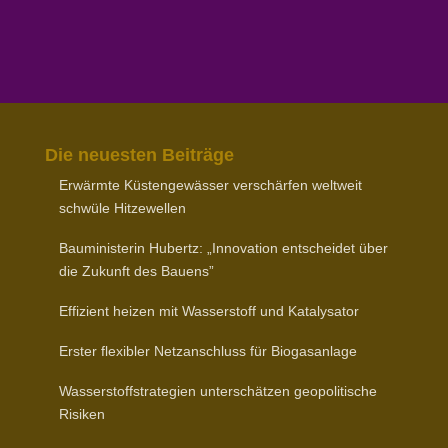
Die neuesten Beiträge
Erwärmte Küsten­ge­wässer verschärfen weltweit
schwüle Hitzewellen
Baumi­nis­terin Hubertz: „Inno­vation entscheidet über
die Zukunft des Bauens”
Effizient heizen mit Wasser­stoff und Katalysator
Erster flexibler Netz­an­schluss für Biogasanlage
Wasser­stoff­stra­tegien unter­schätzen geopo­li­tische
Risiken