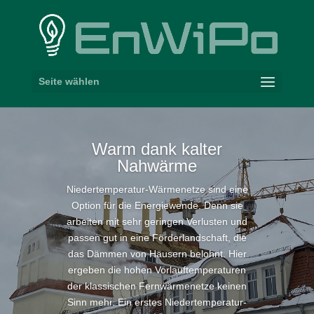
Seite wählen
Warm dank kalter
Nahwärme
Niedertemperatur-​Wärmenetze sind eine
Option für die Ener­gie­wende. Denn sie
arbeiten mit sehr geringen Verlusten und
passen gut in eine Förder­land­schaft, die
das Dämmen von Häusern belohnt. Hier
ergeben die hohen Vorlauf­tem­pe­ra­turen
der klas­si­schen Fern­wär­me­netze keinen
Sinn mehr. Ein erstes Niedertemperatur-​