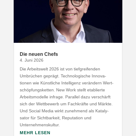
Die neuen Chefs
4. Juni 2026
Die Arbeitswelt
2026
ist von tief­grei­fenden
Umbrüchen geprägt. Tech­no­lo­gische Inno­va­
tionen wie Künst­liche Intel­ligenz verändern Wert­
schöp­fungs­ketten. New Work stellt etablierte
Arbeits­mo­delle infrage. Parallel dazu verschärft
sich der Wett­bewerb um Fach­kräfte und Märkte.
Und Social Media wirkt zunehmend als Kata­ly­
sator für Sicht­barkeit, Repu­tation und
Unternehmenskultur.
MEHR LESEN