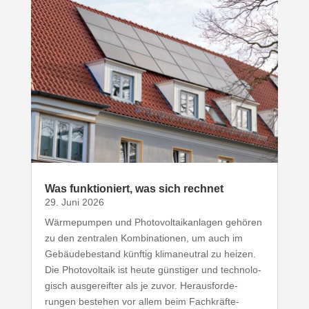
Was funk­tio­niert, was sich rechnet
29. Juni 2026
Wärme­pumpen und Photo­vol­ta­ik­an­lagen gehören
zu den zentralen Kombi­na­tionen, um auch im
Gebäu­de­be­stand künftig klima­neutral zu heizen.
Die Photo­voltaik ist heute günstiger und tech­no­lo­
gisch ausge­reifter als je zuvor. Heraus­for­de­
rungen bestehen vor allem beim Fach­kräf­te­