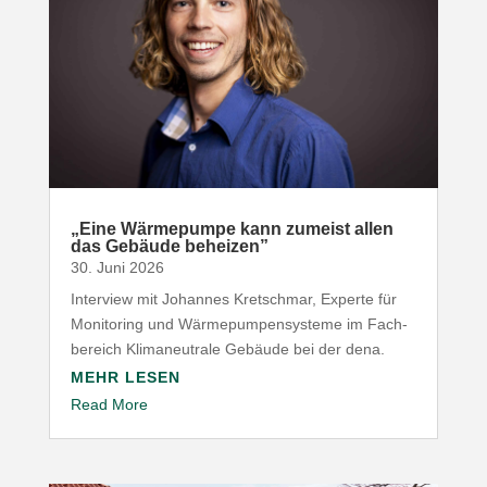
„
Eine Wärme­pumpe kann zumeist allen
das Gebäude beheizen”
30. Juni 2026
Interview mit Johannes Kret­schmar, Experte für
Moni­toring und Wärme­pum­pen­systeme im Fach­
be­reich Klima­neu­trale Gebäude bei der dena.
MEHR LESEN
Read More