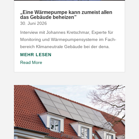
„
Eine Wärme­pumpe kann zumeist allen
das Gebäude beheizen”
30. Juni 2026
Interview mit Johannes Kret­schmar, Experte für
Moni­toring und Wärme­pum­pen­systeme im Fach­
be­reich Klima­neu­trale Gebäude bei der dena.
MEHR LESEN
Read More