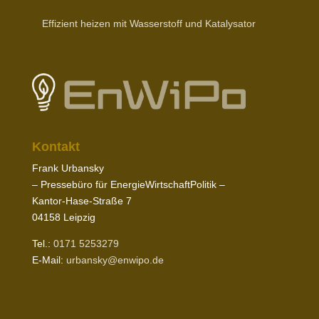
Effizient heizen mit Wasser­stoff und Katalysator
Kontakt
Frank Urbansky
– Pres­sebüro für EnergieWirtschaftPolitik –
Kantor-​Hase-​Straße
7
04158
Leipzig
Tel.:
0171
5253279
E‑Mail:
urbansky@​enwipo.​de