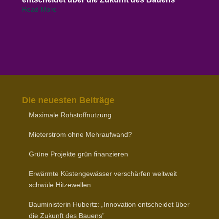
Read More
Die neuesten Beiträge
Maximale Rohstoff­nutzung
Mieter­strom ohne Mehraufwand?
Grüne Projekte grün finanzieren
Erwärmte Küsten­ge­wässer verschärfen weltweit
schwüle Hitzewellen
Baumi­nis­terin Hubertz: „Inno­vation entscheidet über
die Zukunft des Bauens”