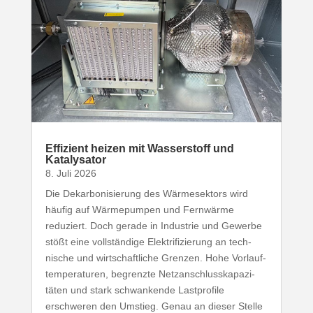
Effizient heizen mit Wasser­stoff und
Katalysator
8. Juli 2026
Die Dekar­bo­ni­sierung des Wärme­sektors wird
häufig auf Wärme­pumpen und Fernwärme
reduziert. Doch gerade in Industrie und Gewerbe
stößt eine voll­ständige Elek­tri­fi­zierung an tech­
nische und wirt­schaft­liche Grenzen. Hohe Vorlauf­
tem­pe­ra­turen, begrenzte Netz­an­schluss­ka­pa­zi­
täten und stark schwan­kende Last­profile
erschweren den Umstieg. Genau an dieser Stelle