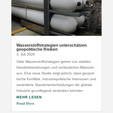
Wasser­stoff­stra­tegien unter­schätzen
geopo­li­tische Risiken
3. Juli 2026
Viele Wasser­stoff­stra­tegien gehen von stabilen
Handels­be­zie­hungen und verläss­lichen Allianzen
aus. Eine neue Studie zeigt jedoch, dass geopo­li­
tische Konflikte, indus­trie­po­li­tische Inter­essen und
verän­derte Stand­ort­ent­schei­dungen die globale
Industrie grund­legend verändern könnten.
MEHR LESEN
Read More