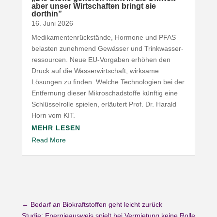
aber unser Wirt­schaften bringt sie
dorthin”
16. Juni 2026
Medi­ka­men­ten­rück­stände, Hormone und
PFAS
belasten zunehmend Gewässer und Trink­was­ser­
res­sourcen. Neue EU-​Vorgaben erhöhen den
Druck auf die Wasser­wirt­schaft, wirksame
Lösungen zu finden. Welche Tech­no­logien bei der
Entfernung dieser Mikro­schad­stoffe künftig eine
Schlüs­sel­rolle spielen, erläutert Prof. Dr. Harald
Horn vom
KIT
.
MEHR LESEN
Read More
←
Bedarf an Biokraftstoffen geht leicht zurück
Studie: Energieausweis spielt bei Vermietung keine Rolle