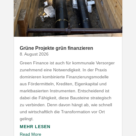
Grüne Projekte grün finanzieren
8. August 2026
Green Finance ist auch für kommunale Versorger
zunehmend eine Notwen­digkeit. In der Praxis
domi­nieren kombi­nierte Finan­zie­rungs­mo­delle
aus Förder­mitteln, Krediten, Eigen­ka­pital und
markt­ba­sierten Instru­menten. Entscheidend ist
dabei die Fähigkeit, diese Bausteine stra­te­gisch
zu verbinden. Denn davon hängt ab, wie schnell
und wirt­schaftlich die Trans­for­mation vor Ort
gelingt.
MEHR LESEN
Read More