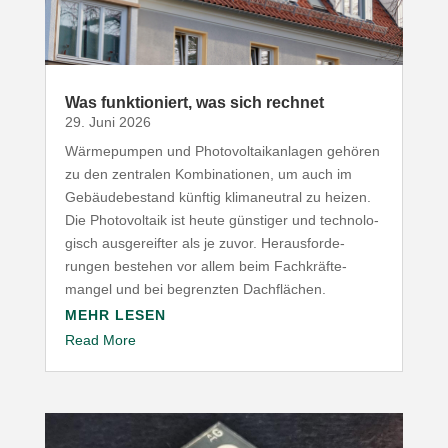
Was funk­tio­niert, was sich rechnet
29. Juni 2026
Wärme­pumpen und Photo­vol­ta­ik­an­lagen gehören
zu den zentralen Kombi­na­tionen, um auch im
Gebäu­de­be­stand künftig klima­neutral zu heizen.
Die Photo­voltaik ist heute günstiger und tech­no­lo­
gisch ausge­reifter als je zuvor. Heraus­for­de­
rungen bestehen vor allem beim Fach­kräf­te­
mangel und bei begrenzten Dachflächen.
MEHR LESEN
Read More