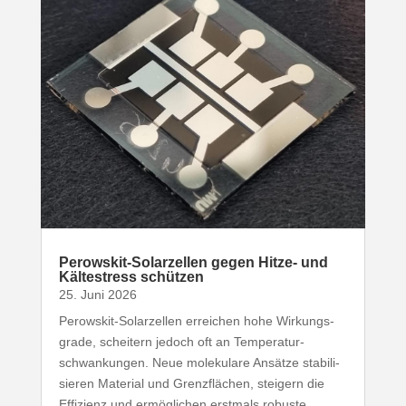
Perowskit-​Solarzellen gegen Hitze- und
Kälte­stress schützen
25. Juni 2026
Perowskit-​Solarzellen erreichen hohe Wirkungs­
grade, scheitern jedoch oft an Tempe­ra­tur­
schwan­kungen. Neue mole­kulare Ansätze stabi­li­
sieren Material und Grenz­flächen, steigern die
Effizienz und ermög­lichen erstmals robuste