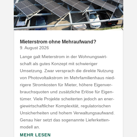
Mieter­strom ohne Mehraufwand?
9. August 2026
Lange galt Mieter­strom in der Wohnungs­wirt­
schaft als gutes Konzept mit schwie­riger
Umsetzung. Zwar versprach die direkte Nutzung
von Photo­vol­ta­ik­strom im Mehr­fa­mi­li­enhaus nied­
rigere Strom­kosten für Mieter, höhere Eigen­ver­
brauchs­quoten und zusätz­liche Erlöse für Eigen­
tümer. Viele Projekte schei­terten jedoch an ener­
gie­wirt­schaft­licher Komple­xität, regu­la­to­ri­schen
Unsi­cher­heiten und hohem Verwal­tungs­aufwand.
Genau hier setzt das soge­nannte Liefer­ket­ten­
modell an.
MEHR LESEN