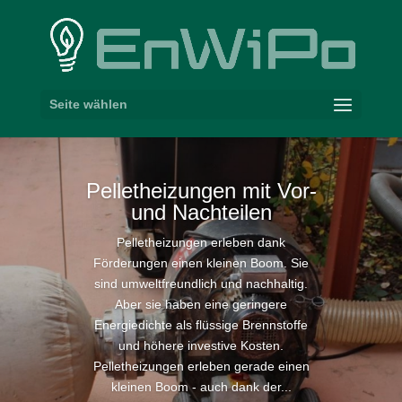
Seite wählen
Pellet­hei­zungen mit Vor-
und Nachteilen
Pelletheizungen erleben dank
Förderungen einen kleinen Boom. Sie
sind umweltfreundlich und nachhaltig.
Aber sie haben eine geringere
Energiedichte als flüssige Brennstoffe
und höhere investive Kosten.
Pelletheizungen erleben gerade einen
kleinen Boom - auch dank der...