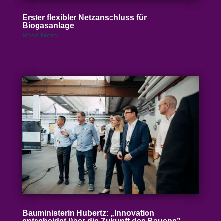
Erster flexibler Netz­an­schluss für
Biogasanlage
Read More
Baumi­nis­terin Hubertz: „Inno­vation
entscheidet über die Zukunft des Bauens”