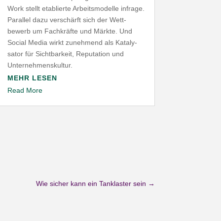
Work stellt etablierte Arbeits­mo­delle infrage.
Parallel dazu verschärft sich der Wett­
bewerb um Fach­kräfte und Märkte. Und
Social Media wirkt zunehmend als Kata­ly­
sator für Sicht­barkeit, Repu­tation und
Unternehmenskultur.
MEHR LESEN
Read More
Wie sicher kann ein Tanklaster sein
→