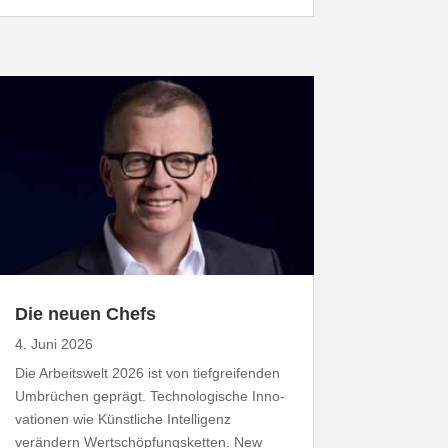
Die neuen Chefs
4. Juni 2026
Die Arbeitswelt
2026
ist von tief­grei­fenden
Umbrüchen geprägt. Tech­no­lo­gische Inno­
va­tionen wie Künst­liche Intel­ligenz
verändern Wert­schöp­fungs­ketten. New