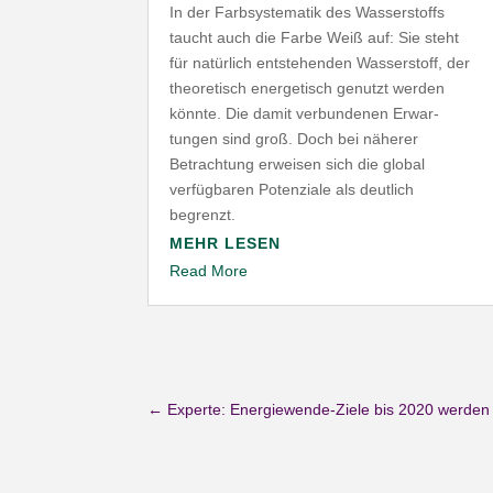
In der Farb­sys­te­matik des Wasser­stoffs
taucht auch die Farbe Weiß auf: Sie steht
für natürlich entste­henden Wasser­stoff, der
theo­re­tisch ener­ge­tisch genutzt werden
könnte. Die damit verbun­denen Erwar­
tungen sind groß. Doch bei näherer
Betrachtung erweisen sich die global
verfüg­baren Poten­ziale als deutlich
begrenzt.
MEHR LESEN
Read More
←
Experte: Energiewende-Ziele bis 2020 werden 