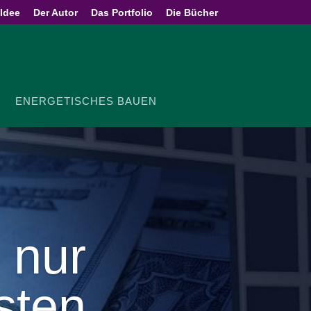
 Idee
Der Autor
Das Portfolio
Die Bücher
ENER­GE­TI­SCHES BAUEN
 nur
sten