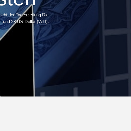
icht der Tageszeitung Die
i rund 28 US-Dollar (WTI).