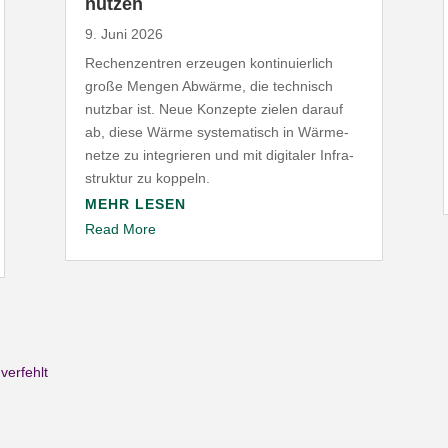
nutzen
9. Juni 2026
Rechen­zentren erzeugen konti­nu­ierlich
große Mengen Abwärme, die technisch
nutzbar ist. Neue Konzepte zielen darauf
ab, diese Wärme syste­ma­tisch in Wärme­
netze zu inte­grieren und mit digitaler Infra­
struktur zu koppeln.
MEHR LESEN
Read More
verfehlt