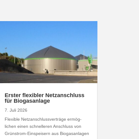
Erster flexibler Netz­an­schluss
für Biogasanlage
7. Juli 2026
Flexible Netz­an­schluss­ver­träge ermög­
lichen einen schnel­leren Anschluss von
Grünstrom-​Einspeisern aus Biogas­an­lagen