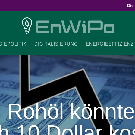
Die
IE­PO­LITIK
DIGI­TA­LI­SIERUNG
ENER­GIE­EF­FI­ZIENZ
 Rohöl könnte
ch
10
Dollar ko