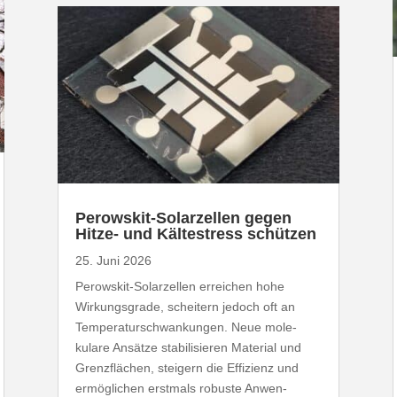
Perowskit-​Solarzellen gegen
Hitze- und Kälte­stress schützen
25. Juni 2026
Perowskit-​Solarzellen erreichen hohe
Wirkungs­grade, scheitern jedoch oft an
Tempe­ra­tur­schwan­kungen. Neue mole­
kulare Ansätze stabi­li­sieren Material und
Grenz­flächen, steigern die Effizienz und
ermög­lichen erstmals robuste Anwen­