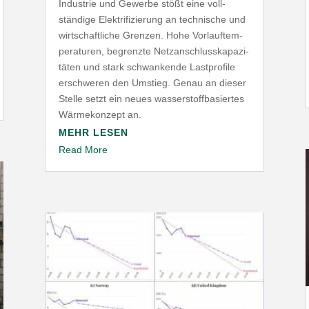
Industrie und Gewerbe stößt eine voll­
ständige Elek­tri­fi­zierung an tech­nische und
wirt­schaft­liche Grenzen. Hohe Vorlauf­tem­
pe­ra­turen, begrenzte Netz­an­schluss­ka­pa­zi­
täten und stark schwan­kende Last­profile
erschweren den Umstieg. Genau an dieser
Stelle setzt ein neues wasser­stoff­ba­siertes
Wärme­konzept an.
MEHR LESEN
Read More