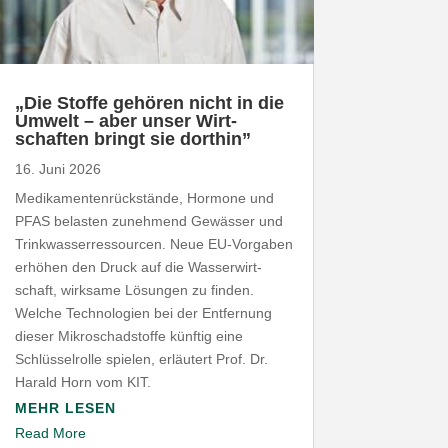
„
Die Stoffe gehören nicht in die
Umwelt – aber unser Wirt­
schaften bringt sie dorthin”
16. Juni 2026
Medi­ka­men­ten­rück­stände, Hormone und
PFAS
belasten zunehmend Gewässer und
Trink­was­ser­res­sourcen. Neue EU-​Vorgaben
erhöhen den Druck auf die Wasser­wirt­
schaft, wirksame Lösungen zu finden.
Welche Tech­no­logien bei der Entfernung
dieser Mikro­schad­stoffe künftig eine
Schlüs­sel­rolle spielen, erläutert Prof. Dr.
Harald Horn vom
KIT
.
MEHR LESEN
Read More