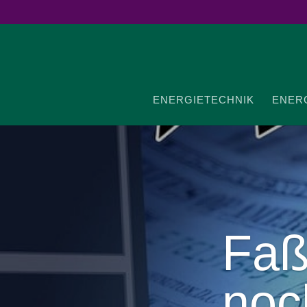
ENER­GIE­TECHNIK
ENER­G
Faß
no