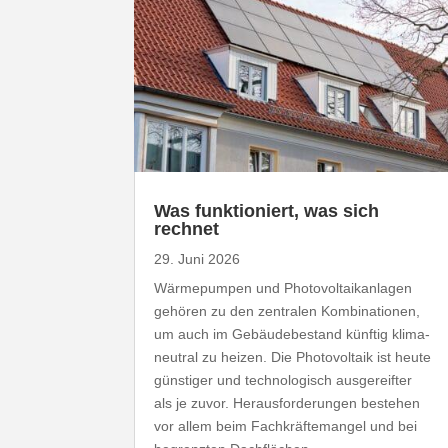
Was funk­tio­niert, was sich
rechnet
29. Juni 2026
Wärme­pumpen und Photo­vol­ta­ik­an­lagen
gehören zu den zentralen Kombi­na­tionen,
um auch im Gebäu­de­be­stand künftig klima­
neutral zu heizen. Die Photo­voltaik ist heute
günstiger und tech­no­lo­gisch ausge­reifter
als je zuvor. Heraus­for­de­rungen bestehen
vor allem beim Fach­kräf­te­mangel und bei