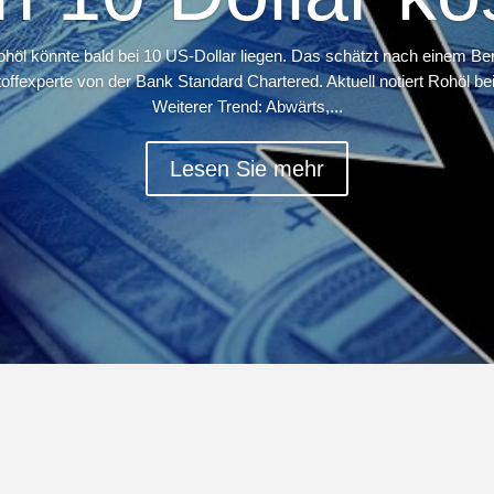
ohöl könnte bald bei 10 US-Dollar liegen. Das schätzt nach einem Ber
offexperte von der Bank Standard Chartered. Aktuell notiert Rohöl be
Weiterer Trend: Abwärts,...
Lesen Sie mehr