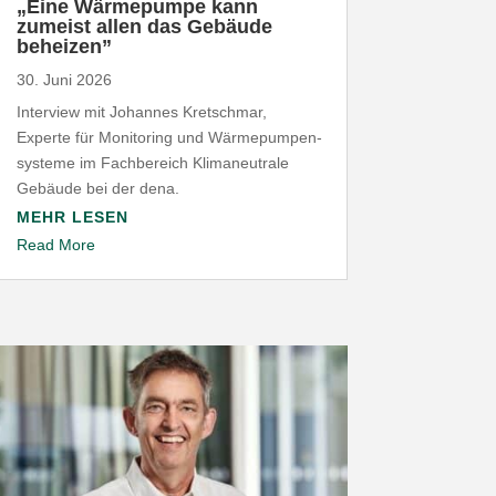
„
Eine Wärme­pumpe kann
zumeist allen das Gebäude
beheizen”
30. Juni 2026
Interview mit Johannes Kret­schmar,
Experte für Moni­toring und Wärme­pum­pen­
systeme im Fach­be­reich Klima­neu­trale
Gebäude bei der dena.
MEHR LESEN
Read More