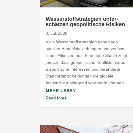
Wasser­stoff­stra­tegien unter­
schätzen geopo­li­tische Risiken
3. Juli 2026
Viele Wasser­stoff­stra­tegien gehen von
stabilen Handels­be­zie­hungen und verläss­
lichen Allianzen aus. Eine neue Studie zeigt
jedoch, dass geopo­li­tische Konflikte, indus­
trie­po­li­tische Inter­essen und verän­derte
Stand­ort­ent­schei­dungen die globale
Industrie grund­legend verändern könnten.
MEHR LESEN
Read More